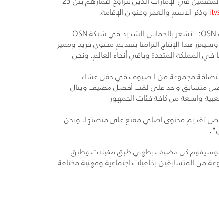
. وستتاح الفرصة أمام المقيمين في الإمارات الذين تتراوح أعمارهم بين 23
it
وذكر الاسم والعمر وعنوان الإقامة.
OSN
: "نشعر بالحماس الشديد في شبكة
OSN
وسيعزز هذا الإنتاج التزامنا بتقديم محتوى فريد ومميز
ا في المملكة المتحدة وباقي أنحاء العالم. ونحن
اء باستضافة مجموعة من الضيوف في حفل عشاء
ن يحصل متسابق واحد على لقب أفضل مضيف وينال
بشعبية واسعة من كافة فئات الجمهور.
 تقديم محتوى أصلي مقنع على منصتها. ونحن
".
 كل أسبوع. وسيقوم كل مضيف بطهي طبق مقبلات وطبق
عة من المتسابقين بخلفيات اجتماعية ومهنية مختلفة