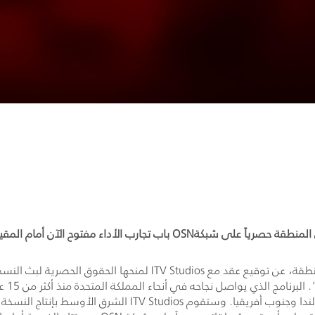
سيتم بث برنامج تلفزيون الواقع البريطاني الشهير في المنطقة حصرياً على ش
منطقة، عن توقيع عقد مع
ITV Studios
لمنحها الحقوق الحصرية لبث النسخة 
يرلندا وجنوب أفريقيا. وستقوم
ITV Studios
الشرق الأوسط بإنتاج النسخة ا