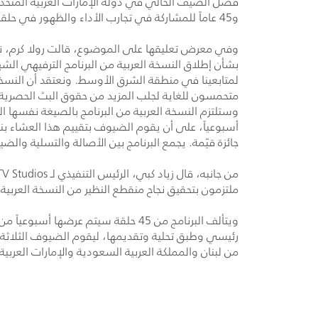
فصل الصيف الحالي في دولة الإمارات العربية المتحد
و45 عاماً للمشاركة في تجارب الأداء والظهور في حلقات البرنامج من خلال التقديم عبر البريد الإلكتروني
وفي معرض تعليقها على الموضوع، قالت رولا كرم، 
بشأن إطلاق النسخة العربية من البرنامج الترفيهي الش
لمتابعينا في منطقة الشرق الأوسط. ونعتقد أن النسخ
متحمسون للغاية لجلب المزيد من حقوق البث الحصرية
وستلتزم النسخة العربية من البرنامج بالصيغة نفسها
أسبوعياً، على أن يقوم الضيوف بتقييم هذا العشاء 
جائزة قيّمة. يجمع البرنامج بين الأصالة والتسلية وال
من جانبه، قال زياد كبي، الرئيس التنفيذي لـ
TV Studios
ملتزمون بتحقيق نجاح منقطع النظير من النسخة العربية
ويتألف البرنامج من 45 حلقة سيتم
رئيسي وطبق تحلية وتقديمها، ليقوم الضيوف الثلاثة 
من لبنان والمملكة العربية السعودية والإمارات العربي