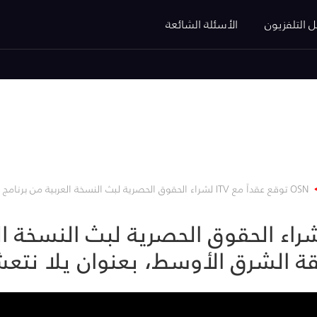
ل التلفزيون
الأسئلة الشائعة
OSN توقع عقداً مع ITV لشراء الحقوق الحصرية لبث النسخة العربية من برنامج Come Dine With Me في منطقة ا