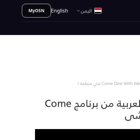
اليمن
English
MyOSN
OSN توقع عقداً مع ITV لشراء الحقوق الحصرية لبث النسخة العربية من برنامج Come