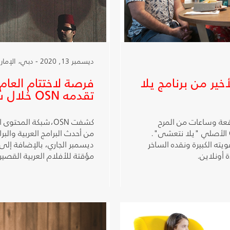
ديسمبر 13, 2020 - دبي، الإمارات العربية المتحدة
ير من برنامج يلا
فرصة لاختتام العام
تقدمه OSN خلال شهر ديسمبر
عة وساعات من المرح
كشفت OSN،شبكة الم
والضحك خلال حلقات الأسبوع الأخير من برنامج OSN الأصلي "يلا نتعشى".
من أحدث البرامج العربية والبر
يته الكبيرة ونقده الساخر
ديسمبر الجاري، بالإضافة إلى 
مؤقتة للأفلام العربية القصيرة على OSN ياهلا الأولى وOSN