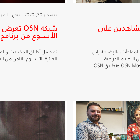
ديسمبر 30, 2020 - دبي، الإمارات العربية المتحدة
لمشاهدين على
شبكة OSN 
الأسبوع من برنامج
بل لمشاهدي OSN الكثير من المفاجآت، بالإضافة إلى
تفاصيل أطباق المقبلات والوج
الأفلام الدرامية
الفائزة بالأسبوع الثامن من الب
والكوميدية مثل فيلم Dr Dolittle على قناة OSN Movies First وتطبيق OSN