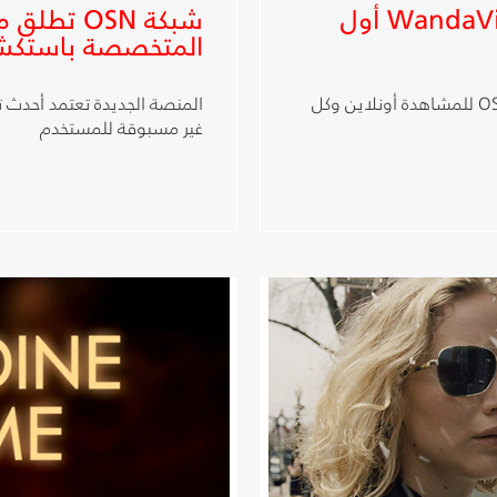
شبكة OSN تعرض مسلسل WandaVision أول
المتخصصة باستكش
الحلقات الجديدة تعرض كل يوم جمعة على تطبيق OSN للمشاهدة أونلاين وكل
المنصة الجديدة تعتمد أحدث تق
غير مسبوقة للمستخدم