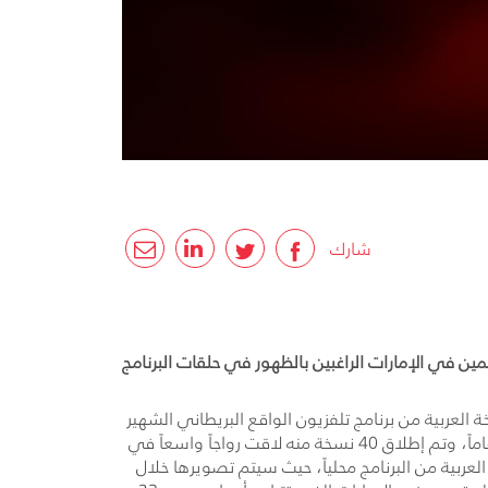
شارك
بكةOSN باب تجارب الأداء مفتوح الآن أمام المقيمين في الإمارات الراغبين بالظهور في حلقات البرنامج
العربية من برنامج تلفزيون الواقع البريطاني الشهير
لأول مرة، بعنوان "يلا نتعشى". البرنامج الذي يواصل نجاحه في أنحاء المملكة المتحدة منذ أكثر من 15 عاماً، وتم إطلاق 40 نسخة منه لاقت رواجاً واسعاً في
لعربية من البرنامج محلياً، حيث سيتم تصويرها خلال