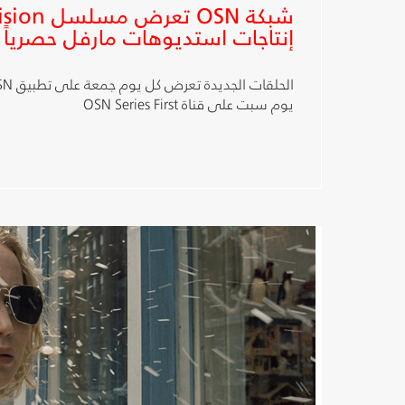
إنتاجات استديوهات مارفل حصرياً
يوم سبت على قناة OSN Series First