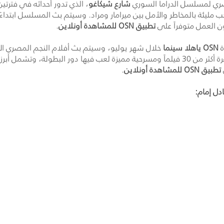
ري لمسلسل الدراما السوري
شارع شيكاغو
، الذي تدور أحداثه في فترتي
تطبيق
OSN
للمشاهدة أونلاين
.
ة
OSN
ياهلا سينما
السعودية\ 20:00 بتوقيت الإمارات، حيث ستضم الفقرة أكثر من 30 فيلماً ومسرحية مميزة لعب في
تطبيق
OSN
للمشاهدة أونلاين
.
دل إمام: