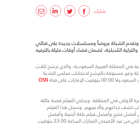
شارك
ليو، وتقدم الشبكة عروضاً ومسلسلات جديدة على قناتَي
عربية والإنجليزية والتركية المُدبلجة، لضمان قضاء أوقات مليئة بالترفيه
ية في المملكة العربية السعودية، والذي ترشح لثلاث
ئة وغير مسبوقة بالترشح لانتخابات مجلس البلدية
OSN
2 للمخرج بونغ جون هو، بدبلجة عربية للمرة الأولى في المنطقة. ويحكي الفيلم قصة عائلة
قتراب كشف خداعهم وألاعيبهم. وسجل هذا الفيلم
مثل أفضل مخرج وأفضل فيلم بلغة أجنبية وأفضل
في اليوم الثاني من عيد الأضحى المبارك الساعة 23:00 بتوقيت