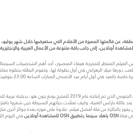
 في المنطقة، عن قائمتها المميزة من الأفلام التي ستعرضها خلال شهر يو
O ياهلا الأولى وOSN ياهلا سينما وتطبيق OSN للمشاهدة أونلاين، إلى جانب باقة متنوعة من الأعمال ال
 الفيلم المنتظر للمخرجة هيفاء المنصور، أحد أهم الشخصيات السينمائ
لعب دورها ميلا الزهراني في أول بطولة لها، وتقوم البطلة بخطوة مفاج
عيد الأضحى المبارك الساعة 23:00 بتوقيت السعودية\ 00:00 بتوقيت الإمارات على قناة
، فيلم الكوميديا السوداء الكوري الجنوبي الذي تم إنتاجه عام 019
ل عند عائلة باركس الغنية، وكيف تعقّدت حياتهم البسيطة حين شعروا با
 يفوز بالجائزة عن فئة أفضل فيلم، علاوةً على فوزه بعدة جوائز أخرى 
ى قناة
OSN
ياهلا سينما
و
تطبيق
OSN
للمشاهدة أونلاين