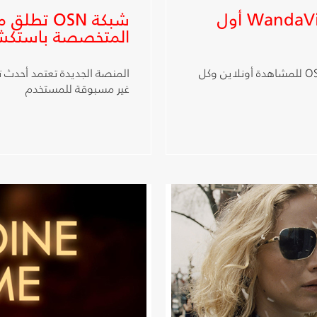
شبكة OSN تعرض مسلسل WandaVision أول
المتخصصة باستكش
الحلقات الجديدة تعرض كل يوم جمعة على تطبيق OSN للمشاهدة أونلاين وكل
المنصة الجديدة تعتمد أحدث تق
غير مسبوقة للمستخدم