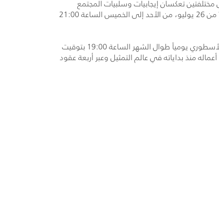
ن مختلفتين تعكسان إيجابيات وسلبيات المجتمع
السوري. ويأسر المسلسل مشاهديه من خلال قصة حب مليئة بالمخاطر والأمل بين ميرامار ومراد. وسيتم بث المسلسل ابتداءً من 26 يوليو، من الأحد إلى الخميس الساعة 21:00
خلال شهر يوليو، وسيتم بث أفلام النجم المصري الأسطوري يومياً طوال الشهر الساعة 19:00 بتوقيت
ها دور البطولة، وتشمل أبرز أعماله منذ بداياته في عالم التمثيل وعبر أربعة عقود