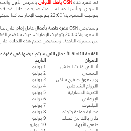
كما تنفرد قناة
OSN
ياهلا الأولى
بالعرض الأول والحص
بتوقيت السعودية\ 22:00 بتوقيت الإمارات. كما سيكون العمل متوفراً على
وستعرض
OSN
فقرة خاصة بأعمال عادل إمام
على قنا
من مسيرته الناجحة. وستُعرض جميع هذه الأفلام على
القائمة الكاملة للأعمال التي سيتم عرضها في فقرة عا
العنوان
التاريخ
أنا اللي قتلت الحنش
1 يوليو
المنسي
2 يوليو
رجب فوق صفيح ساخن
3 يوليو
الأزواج الشياطين
4 يوليو
التجربة الدنماركية
5 يوليو
الإرهابي
6 يوليو
الهلفوت
7 يوليو
عصابة حمادة وتوتو
8 يوليو
خلي بالك من عقلك
9 يوليو
حنفي الأبهة
10 يوليو
المشبوه
11 يوليو