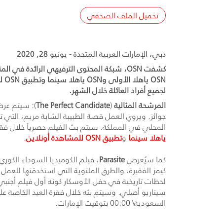
تحميل الملف الصحفي
دبي، الإمارات العربية المتحدة - يونيو 28, 2020
كشفت OSN، شبكة المحتوى الترفيهي الرائدة
SN
لجميع أفراد العائلة خلال الشهر.
المرشحة المثالية
(
The Perfect Candidate
): سيتم عرض
جوائز. ويروي العمل قصة الطبيبة الشابة مريم، التي ت
المحلي في المملكة. سيتم بث الفيلم حصرياً خلال فقرة خاصة بالعيد في أول أيام 
ياهلا سينما
و
تطبيق
OSN
للمشاهدة أونلاين
.
كما سيُعرض
Parasite
كيمز الفقيرة، والطرق الملتوية التي استخدمَتها للعم
لحظات تاريخية في حفل الأوسكار كونه أول فيلم أجنبي
سيناريو أصلي. وسيتم بثه خلال فقرة العيد الخاصة عل
السعودية\ 00:00 بتوقيت الإمارات.