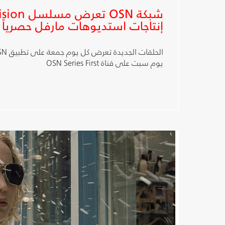
إنتاجات استديوهات مارفل حصرياً
يوم سبت على قناة OSN Series First