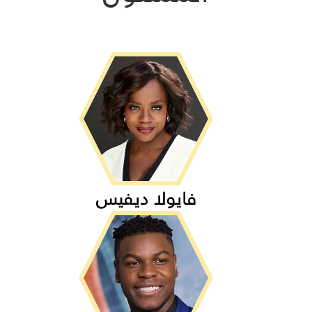
فايولا ديفيس