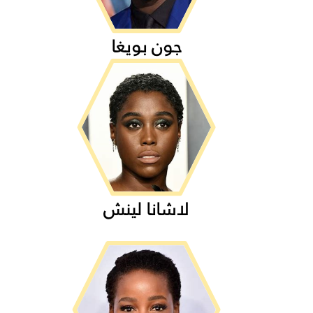
جون بويغا
لاشانا لينش