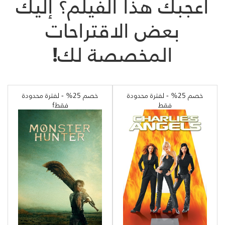
أعجبك هذا الفيلم؟ إليك
بعض الاقتراحات
المخصصة لك!
خصم 25% - لفترة محدودة
خصم 25% - لفترة محدودة
فقط
فقطf