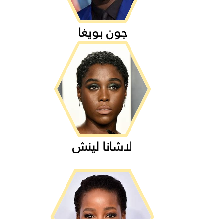
جون بويغا
لاشانا لينش