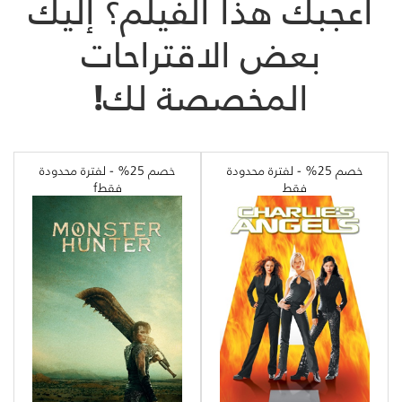
أعجبك هذا الفيلم؟ إليك
بعض الاقتراحات
المخصصة لك!
خصم 25% - لفترة محدودة
خصم 25% - لفترة محدودة
فقط
فقطf