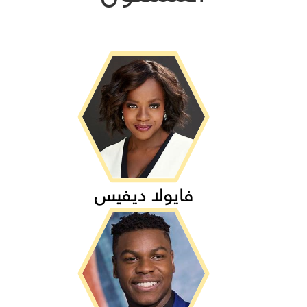
فايولا ديفيس