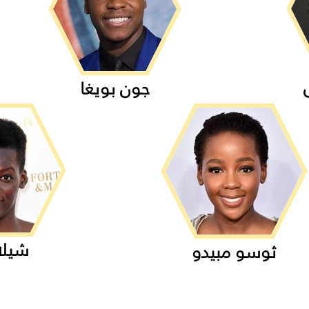
جون بويغا
شيلا
ثوسو مبيدو