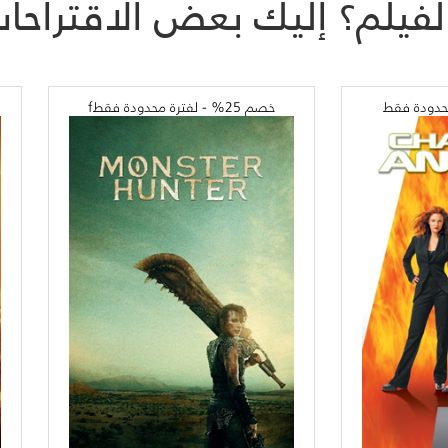
لفيلم؟ إليك بعض الاقتراح
خصم 25% - لفترة محدودة فقطf