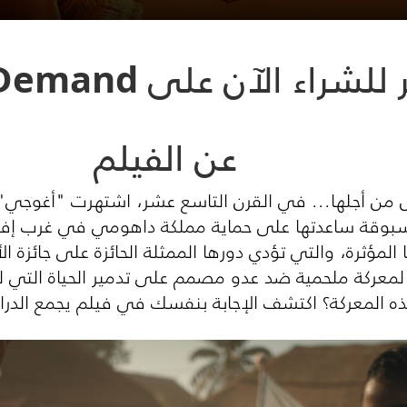
شراء الآن على OSN OnDemand
عن الفيلم
من أجلها... في القرن التاسع عشر، اشتهرت "أغوجي"، 
مسبوقة ساعدتها على حماية مملكة داهومي في غرب إفري
 المؤثرة، والتي تؤدي دورها الممثلة الحائزة على جائزة ا
ا لمعركة ملحمية ضد عدو مصمم على تدمير الحياة التي لط
 المعركة؟ اكتشف الإجابة بنفسك في فيلم يجمع الدرا