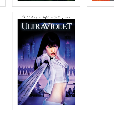
خصم 25% - لفترة محدودة فقطf