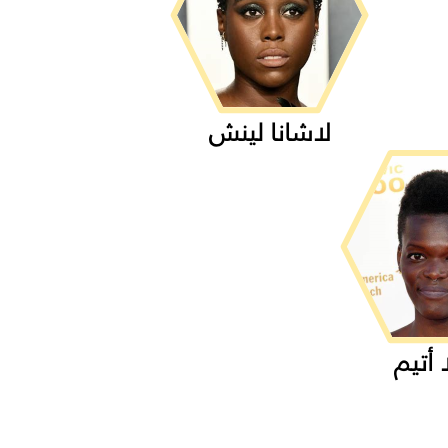
لاشانا لينش
 أتيم