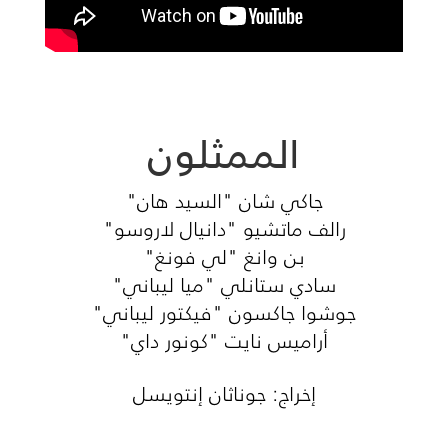
الممثلون
جاكي شان "السيد هان"
رالف ماتشيو "دانيال لاروسو"
بن وانغ "لي فونغ"
سادي ستانلي "ميا ليباني"
جوشوا جاكسون "فيكتور ليباني"
أراميس نايت "كونور داي"
إخراج: جوناثان إنتويسل