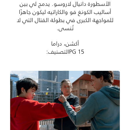
الأسطورة دانيال لاروسو. يدمج لي بين
أساليب الكونغ فو والكاراتيه ليكون جاهزًا
للمواجهة الكبرى في بطولة القتال التي لا
تُنسى.
أكشن، دراما
PG 15التصنيف: