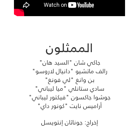
الممثلون
جاكي شان "السيد هان"
رالف ماتشيو "دانيال لاروسو"
بن وانغ "لي فونغ"
سادي ستانلي "ميا ليباني"
جوشوا جاكسون "فيكتور ليباني"
أراميس نايت "كونور داي"
إخراج: جوناثان إنتويسل