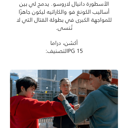
الأسطورة دانيال لاروسو. يدمج لي بين
أساليب الكونغ فو والكاراتيه ليكون جاهزًا
للمواجهة الكبرى في بطولة القتال التي لا
تُنسى.
أكشن، دراما
PG 15التصنيف: