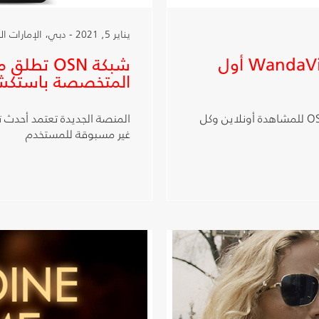
يناير 5, 2021 - دبي، الإمارات العربية المتحدة
شبكة OSN تعرض مسلسل WandaVision أول
المتخصصة باستكش
الحلقات الجديدة تعرض كل يوم جمعة على تطبيق OSN للمشاهدة أونلاين وكل
المنصة الجديدة تعتمد أحدث تق
غير مسبوقة للمستخدم