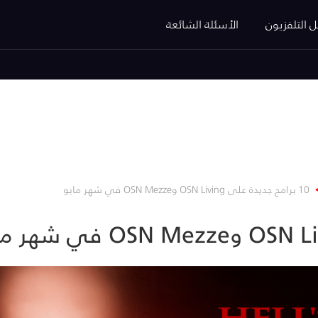
ل التلفزيون
الأسئلة الشائعة
10 برامج جديدة على OSN Living وOSN Mezze في شهر مايو