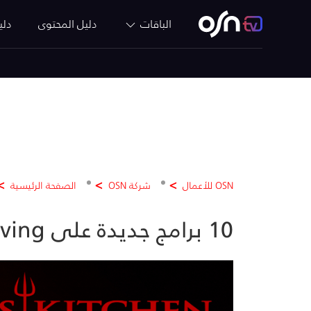
الباقات
دليل المحتوى
دلي
OSN للأعمال
شركة OSN
الصفحة الرئيسية
10 برامج جديدة على OSN Living وOSN Mezze في شهر مايو