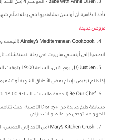
Bake with Anna Olsen
- الموسم 4 (من الأحد إلى الخميس، الساعة 18:00 بتوقيت المملكة العربية السعودية، ابتداءً من 24 مايو)
تأخذ الطاهية آن أولسن مشاهديها في رحلة تعلّم شهي
عروض جديدة
Ainsley’s Mediterranean Cookbook
(الجمعة والسبت، الساعة 19:00 بتو
انضموا إلى أينسلي هاريوت في رحلة لاستكشاف تاري
Just Jen
(كل يوم اثنين، الساعة 19:00 بتوقيت المملكة العربية السعودية، ابتداءً من 25 مايو)
إذا كنتم ترغبون بإبداع بعض الأطباق الشهية أو تش
Be Our Chef
(الجمعة والسبت، الساعة 18:00 بتوقيت المملكة العربية السعودية، ابتداءً من 29 مايو)
مسابقة طبخ جديدة من +
Disney
الأصلية، حيث تتنافس
للطهو مستوحى من عالم والت ديزني.
Mary’s Kitchen Crush
(من الأحد إلى الخميس، الساعة 18:30 بتوقيت المملكة العربية السعودية، 
تقدم الشيف ماري بيرغ نصائح حول التعامل مع توتر الط