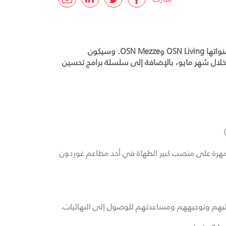
تقوم OSN، شبكة المحتوى الترفيهي الرائدة في المنطقة، بتلبية أذواق الجميع مع قائمة من 10 عروض ومواسم جديدة على قنواتها OSN Living وOSN Mezze. وسيكون
مشاهدين على موعد مع أجمل برامج ومسابقات الطهي التي تزخر بأشهى الوصفات عبر 7 مواسم جديدة على OSN Mezza خلال شهر مايو، بالإضافة إلى سلسلة برامج تحسين
لمهرة على منصب كبير الطهاة في أحد مطاعم غوردون
ليهم وتوجيههم ومساعدتهم للوصول إلى النهائيات.