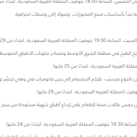
ة تبدأ بأساسيات صنع المخبوزات، وصولاً إلى وصفات احترافية.
قيت المملكة العربية السعودية، ابتداءً من 29 مايو)
خ الطبخ في منطقة الشرق الأوسط ومصادر مكونات الأطباق المتوسطي
عرون بالجوع فحسب، عليكم الانضمام إلى جين فانومرات في وهي تحضّر 
 خمس عائلات محبة للطعام على إبداع أطباق شهية مستوحاة من سحر د
ابتداءً من 24 مايو)
بخ، بالإضافة لنصائح لتوفير الوقت في المطبخ، سواء لإعداد الطعام لم