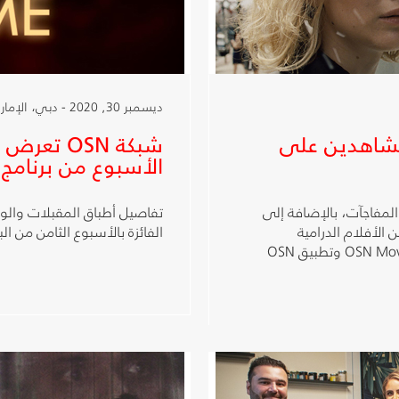
ديسمبر 30, 2020 - دبي، الإمارات العربية المتحدة
لمشاهدين على
شبكة OSN 
الأسبوع من برنامج
بل لمشاهدي OSN الكثير من المفاجآت، بالإضافة إلى
تفاصيل أطباق المقبلات والوج
الأفلام الدرامية
الفائزة بالأسبوع الثامن من الب
والكوميدية مثل فيلم Dr Dolittle على قناة OSN Movies First وتطبيق OSN