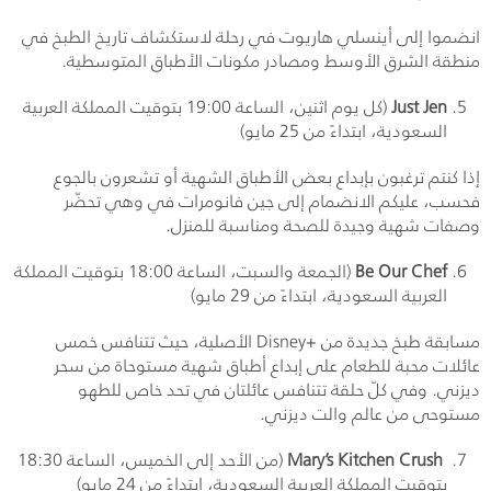
انضموا إلى أينسلي هاريوت في رحلة لاستكشاف تاريخ الطبخ في
منطقة الشرق الأوسط ومصادر مكونات الأطباق المتوسطية.
Just Jen
(كل يوم اثنين، الساعة 19:00 بتوقيت المملكة العربية
السعودية، ابتداءً من 25 مايو)
إذا كنتم ترغبون بإبداع بعض الأطباق الشهية أو تشعرون بالجوع
فحسب، عليكم الانضمام إلى جين فانومرات في وهي تحضّر
وصفات شهية وجيدة للصحة ومناسبة للمنزل.
Be Our Chef
(الجمعة والسبت، الساعة 18:00 بتوقيت المملكة
العربية السعودية، ابتداءً من 29 مايو)
مسابقة طبخ جديدة من +
Disney
الأصلية، حيث تتنافس خمس
عائلات محبة للطعام على إبداع أطباق شهية مستوحاة من سحر
ديزني. وفي كلّ حلقة تتنافس عائلتان في تحد خاص للطهو
مستوحى من عالم والت ديزني.
Mary’s Kitchen Crush
(من الأحد إلى الخميس، الساعة 18:30
بتوقيت المملكة العربية السعودية، ابتداءً من 24 مايو)