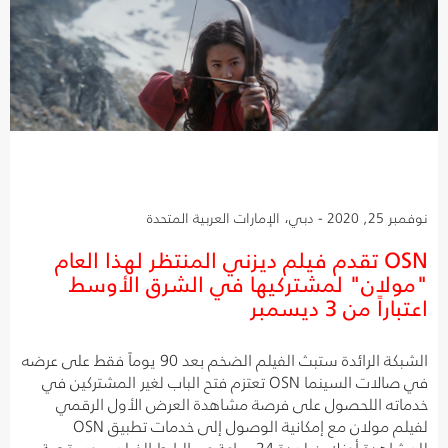
نوفمبر 25, 2020 - دبي، الإمارات العربية المتحدة
OSN تقدم فيلم ديزني المنتظر لهذا العام
"مولان" لمشتركيها في الشرق الأوسط
اعتباراً من 3 ديسمبر
الشبكة الرائدة ستبث الفيلم الضخم بعد 90 يوماً فقط على عرضه
في صالات السينما OSN تعتزم فتح الباب لغير المشتركين في
خدماته اللحصول على فرصة مشاهدة العرض الأول الرقمي
لفيلم مولان مع إمكانية الوصول إلى خدمات تطبيق OSN
للمشاهدة أونلاين لمدة 24 ساعة عبر الرابط الفيلم يروي قصة