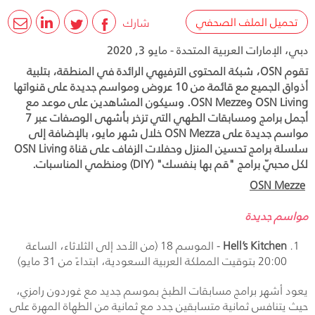
تحميل الملف الصحفي
شارك
دبي، الإمارات العربية المتحدة - مايو 3, 2020
تقوم OSN، شبكة المحتوى الترفيهي الرائدة في المنطقة، بتلبية
أذواق الجميع مع قائمة من 10 عروض ومواسم جديدة على قنواتها
OSN Living وOSN Mezze. وسيكون المشاهدين على موعد مع
أجمل برامج ومسابقات الطهي التي تزخر بأشهى الوصفات عبر 7
مواسم جديدة على OSN Mezza خلال شهر مايو، بالإضافة إلى
سلسلة برامج تحسين المنزل وحفلات الزفاف على قناة OSN Living
لكل محبيّ برامج "قم بها بنفسك" (DIY) ومنظمي المناسبات.
OSN Mezze
مواسم جديدة
Hell’s Kitchen
- الموسم 18 (من الأحد إلى الثلاثاء، الساعة
20:00 بتوقيت المملكة العربية السعودية، ابتداءً من 31 مايو)
يعود أشهر برامج مسابقات الطبخ بموسم جديد مع غوردون رامزي،
حيث يتنافس ثمانية متسابقين جدد مع ثمانية من الطهاة المهرة على