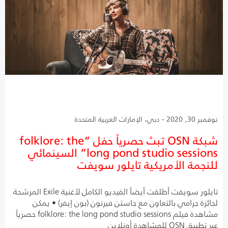
نوفمبر 30, 2020 - دبي، الإمارات العربية المتحدة
شبكة OSN تبث حصرياً حفل “folklore: the
long pond studio sessions” السينمائي
للنجمة الأمريكية تايلور سويفت
تايلور سويفت أطلقت أيضاً الفيديو الكامل لأغنية Exile المرشحة
لجائزة جرامي بالتعاون مع جاستن فيرنون (بون إيفر) • يمكن
مشاهدة فيلم folklore: the long pond studio sessions حصرياً
عبر تطبيق OSN للمشاهدة أونلاين