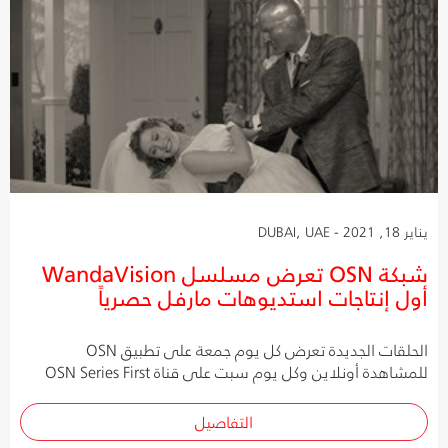
يناير 18, 2021 - DUBAI, UAE
شبكة OSN تعرض مسلسل WandaVision
أول إنتاجات استديوهات مارفل حصرياً
الحلقات الجديدة تعرض كل يوم جمعة على تطبيق OSN
للمشاهدة أونلاين وكل يوم سبت على قناة OSN Series First
التفاصيل