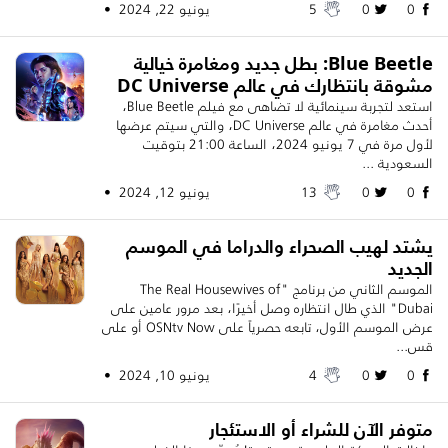
0
0
5
يونيو 22, 2024 •
Blue Beetle: بطل جديد ومغامرة خيالية
مشوقة بانتظارك في عالم DC Universe
استعد لتجربة سينمائية لا تضاهى مع فيلم Blue Beetle،
أحدث مغامرة في عالم DC Universe، والتي سيتم عرضها
لأول مرة في 7 يونيو 2024، الساعة 21:00 بتوقيت
السعودية ...
0
0
13
يونيو 12, 2024 •
يشتد لهيب الصحراء والدراما في الموسم
الجديد
الموسم الثاني من برنامج "The Real Housewives of
Dubai" الذي طال انتظاره وصل أخيرًا، بعد مرور عامين على
عرض الموسم الأول، تابعه حصرياً على OSNtv Now أو على
قس...
0
0
4
يونيو 10, 2024 •
متوفر الآن للشراء أو الاستئجار