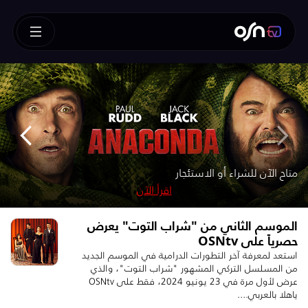
How To Train Your Dragon
!متوفر الآن للشراء أو الاستئجار – SUPERMAN
!متوفر للشراء الآن
متوفر الآن للشراء
متاح الآن للشراء أو الاستئجار
متوفر للشراء أو الاستئجار – تابعه قبل الآخرين
اقرأ الآن
اقرأ الآن
اقرأ الآن
اقرأ الآن
اقرأ الآن
الموسم الثاني من "شراب التوت" يعرض
حصرياً على OSNtv
استعد لمعرفة آخر التطورات الدرامية في الموسم الجديد
من المسلسل التركي المشهور "شراب التوت"، والذي
عرض لأول مرة في 23 يونيو 2024، فقط على OSNtv
ياهلا بالعربي....