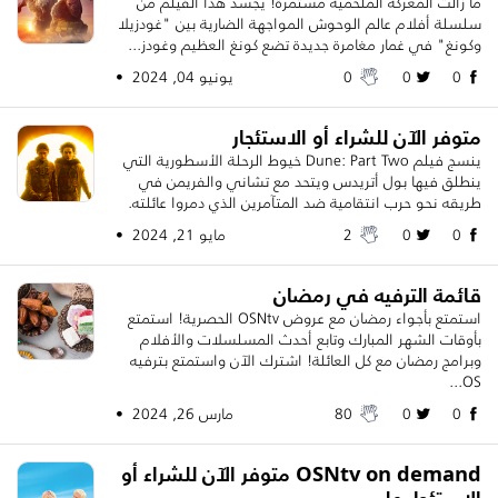
ما زالت المعركة الملحمية مستمرة! يُجسّد هذا الفيلم من
سلسلة أفلام عالم الوحوش المواجهة الضارية بين "غودزيلا
وكونغ" في غمار مغامرة جديدة تضع كونغ العظيم وغودز...
0
0
0
يونيو 04, 2024 •
متوفر الآن للشراء أو الاستئجار
ينسج فيلم Dune: Part Two خيوط الرحلة الأسطورية التي
ينطلق فيها بول أتريدس ويتحد مع تشاني والفريمن في
طريقه نحو حرب انتقامية ضد المتآمرين الذي دمروا عائلته.
0
0
2
مايو 21, 2024 •
قائمة الترفيه في رمضان
استمتع بأجواء رمضان مع عروض OSNtv الحصرية! استمتع
بأوقات الشهر المبارك وتابع أحدث المسلسلات والأفلام
وبرامج رمضان مع كل العائلة! اشترك الآن واستمتع بترفيه
OS...
0
0
80
مارس 26, 2024 •
OSNtv on demand متوفر الآن للشراء أو
الاستئجار على