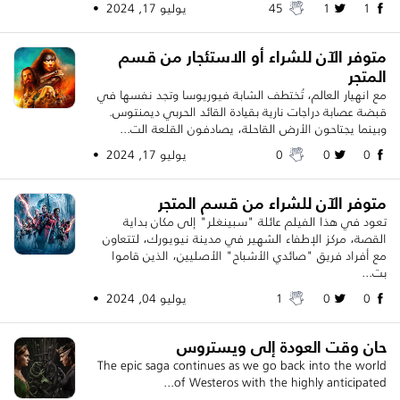
1
1
45
يوليو 17, 2024 •
متوفر الآن للشراء أو الاستئجار من قسم
المتجر
مع انهيار العالم، تُختطف الشابة فيوريوسا وتجد نفسها في
قبضة عصابة دراجات نارية بقيادة القائد الحربي ديمنتوس.
وبينما يجتاحون الأرض القاحلة، يصادفون القلعة الت...
0
0
0
يوليو 17, 2024 •
متوفر الآن للشراء من قسم المتجر
تعود في هذا الفيلم عائلة "سبينغلر" إلى مكان بداية
القصة، مركز الإطفاء الشهير في مدينة نيويورك، لتتعاون
مع أفراد فريق "صائدي الأشباح" الأصليين، الذين قاموا
بت...
0
0
1
يوليو 04, 2024 •
حان وقت العودة إلى ويستروس
The epic saga continues as we go back into the world
of Westeros with the highly anticipated...