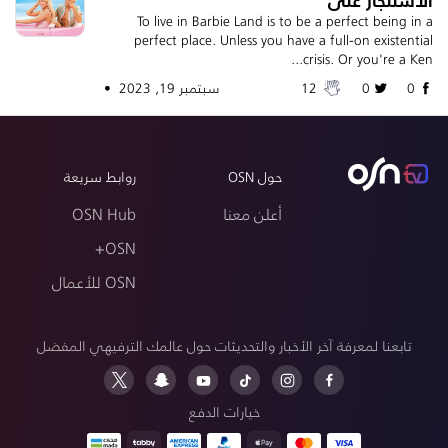
To live in Barbie Land is to be a perfect being in a
perfect place. Unless you have a full‐on existential
crisis. Or you're a Ken...
0
0
12
سبتمبر 19, 2023 •
حول OSN
روابط سريعة
أعلن معنا
OSN Hub
OSN+
OSN للأعمال
تابعنا لمعرفة آخر الأخبار والتحديثات حول عالمك الترفيهي المفضل
خيارات الدفع