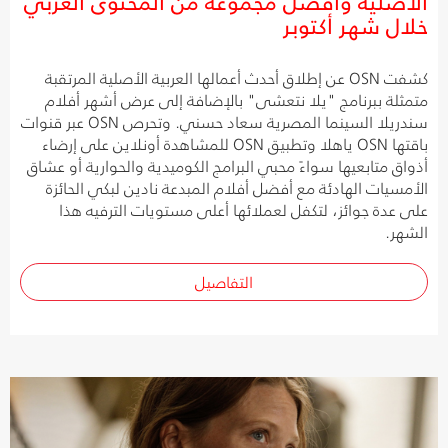
الأصلية وأفضل مجموعة من المحتوى العربي
خلال شهر أكتوبر
كشفت OSN عن إطلاق أحدث أعمالها العربية الأصلية المرتقبة
متمثلة ببرنامج "يلا نتعشى" بالإضافة إلى عرض أشهر أفلام
سندريلا السينما المصرية سعاد حسني. وتحرص OSN عبر قنوات
باقتها OSN ياهلا وتطبيق OSN للمشاهدة أونلاين على إرضاء
أذواق متابعيها سواءً محبي البرامج الكوميدية والحوارية أو عشاق
الأمسيات الهادئة مع أفضل أفلام المبدعة نادين لبكي الحائزة
على عدة جوائز، لتكفل لعملائها أعلى مستويات الترفيه هذا
الشهر.
التفاصيل