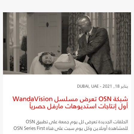
يناير 18, 2021 - DUBAI, UAE
شبكة OSN تعرض مسلسل WandaVision
أول إنتاجات استديوهات مارفل حصرياً
الحلقات الجديدة تعرض كل يوم جمعة على تطبيق OSN
للمشاهدة أونلاين وكل يوم سبت على قناة OSN Series First