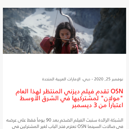
نوفمبر 25, 2020 - دبي، الإمارات العربية المتحدة
OSN تقدم فيلم ديزني المنتظر لهذا العام
"مولان" لمشتركيها في الشرق الأوسط
اعتباراً من 3 ديسمبر
الشبكة الرائدة ستبث الفيلم الضخم بعد 90 يوماً فقط على عرضه
في صالات السينما OSN تعتزم فتح الباب لغير المشتركين في