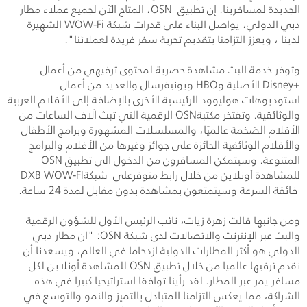
الجديدة لمسافرينا. إن تطبيق
OSN
، المتاح الآن لجميع عملاء مطار
دبي الدولي، يواصل البناء على قدرات شبكة
WOW-Fi
الشهيرة
لدينا ، ويعزز التزامنا بتقديم تجربة سفر فريدة لعملائنا".
وتوفر خدمة البث مشاهدة حصرية لمحتوى ترفيهي من أعمال
Disney+
الأصلية و
HBO
ويونيفرسال والعديد من أعمال
استوديوهات هوليوود الرئيسية الأخرى بالإضافة إلى الأفلام العربية
والوثائقية
.
وتفتخر مكتبة
OSN
الرقمية التي تبث آلاف الساعات من
الأفلام الضخمة عالميًا، والمسلسلات المشهورة وبرامج الأطفال
والأفلام الوثائقية الحائزة على جوائز وغيرها من الأفلام والبرامج
المتنوعة. وسيتمكن المسافرون من الدخول الى تطبيق
OSN
للمشاهدة أونلاين من خلال رابط متوفرعلى شبكة
DXB WOW-FI
فائقة السرعة وسيتمتعون بمشاهدة بدون مقابل لمدة 24 ساعة
.
ومن جانبها قالت زهرة زيات، نائب الرئيس الأول للشؤون الرقمية
والبث عبر الإنترنت والاتصالات لدى شبكة
OSN
: "ان مطار دبي
الدولي هو أكثر المطارات الدولية ازدحاما في العالم، ويسعدنا أن
نقدم ترفيها عالميا من خلال تطبيق
OSN
للمشاهدة أونلاين لكل
مسافر يمر عبر المطار. لقد رأينا توافقا استراتيجيا كبيرا في هذه
الشراكة، مما يعكس التزامنا المتبادل بالتميز والنمو والتوسع في