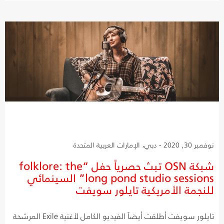
نوفمبر 30, 2020 - دبي، الإمارات العربية المتحدة
شبكة OSN تبث حصرياً حفل “folklore: the
long pond studio sessions” السينمائي
للنجمة الأمريكية تايلور سويفت
تايلور سويفت أطلقت أيضاً الفيديو الكامل لأغنية Exile المرشحة