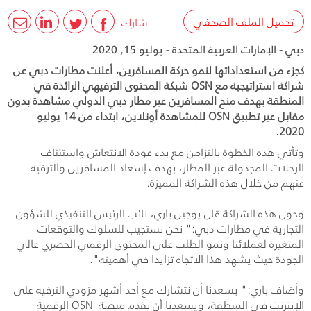
تحميل الملف الصحفي
شارك
دبي - الإمارات العربية المتحدة - يوليو 15, 2020
كجزء من استعداداتها لنمو حركة المسافرين، أعلنت مطارات دبي عن
شراكة استراتيجية مع OSN شبكة المحتوى الترفيهي الرائدة في
المنطقة بهدف منح المسافرين عبر مطار دبي الدولي مشاهدة بدون
مقابل عبر تطبيق OSN للمشاهدة أونلاين، ابتداء من 14 يوليو
2020.
وتأتي هذه الخطوة بالتزامن مع بدء عودة الانتعاش واستئناف
الرحلات المجدولة عبر المطار، بهدف إسعاد المسافرين والترفيه
عنهم من خلال هذه الشراكة المميزة.
وحول هذه الشراكة قال يوجين باري، نائب الرئيس التنفيذي للشؤون
التجارية في مطارات دبي:" نحن نستجيب للسلوك والتوقعات
المتغيرة لعملائنا ونمو الطلب على المحتوى الرقمي الحصري عالي
الجودة حيث يشهد هذا الاتجاه تزايدا في أهميته".
وأضاف باري:" يسعدنا أن نتشارك مع أحد أشهر مزودي الترفيه على
الإنترنت في المنطقة، ويسعدنا أن نقدم منصة
OSN
الرقمية