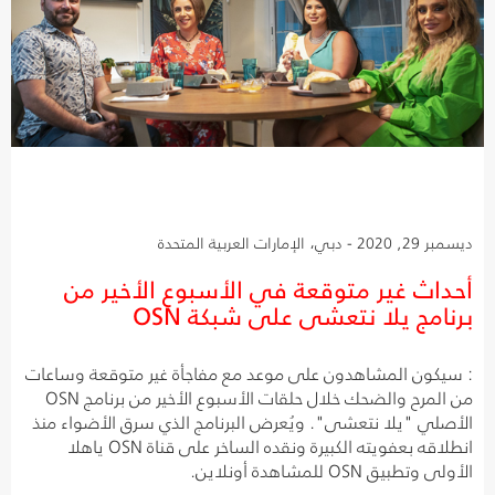
ديسمبر 29, 2020 - دبي، الإمارات العربية المتحدة
أحداث غير متوقعة في الأسبوع الأخير من
برنامج يلا نتعشى على شبكة OSN
: سيكون المشاهدون على موعد مع مفاجأة غير متوقعة وساعات
من المرح والضحك خلال حلقات الأسبوع الأخير من برنامج OSN
الأصلي "يلا نتعشى". ويُعرض البرنامج الذي سرق الأضواء منذ
انطلاقه بعفويته الكبيرة ونقده الساخر على قناة OSN ياهلا
الأولى وتطبيق OSN للمشاهدة أونلاين.