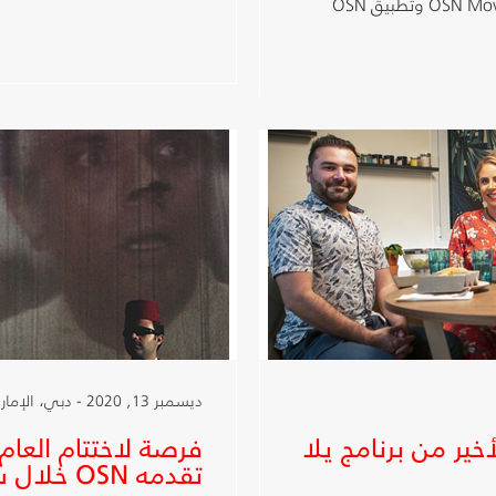
والكوميدية مثل فيلم Dr Dolittle على قناة OSN Movies First وتطبيق OSN
ديسمبر 13, 2020 - دبي، الإمارات العربية المتحدة
ير من برنامج يلا
فرصة لاختتام العام
تقدمه OSN خلال شهر ديسمبر