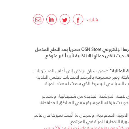
شارك
أعلنت OSN، شبكة المحتوى الترفيهي الرائدة في المنطقة، عن عرض الفيلم السينمائي "المرشحة المثالية" هذا الشهر عبر متجرها الإلكتروني OSN Store حصرياً بعد النجاح المذهل
يث تلقى حملتها الانتخابية تأييداً غير متوقع.
المثالية"
ضمن سياق يرتقي إلى أعلى المستويات
اجئة وغير مسبوقة بالترشح لانتخابات مجلس البلدية
لب السياسي البسيط الذي سعت له هذه المرأة
اقته المرشحة الجديدة من شقيقاتها، ومشاعر
ال جولات فرقته الموسيقية في المناطق المحافظة
السينمائي على أرض المملكة العربية السعودية، وسرعان ما أثبتت تميزها في عالم
رة النمطية للمرأة في المجتمع.
ة اليوم بوتيرة متسارعة، كما نشهد الكثير من