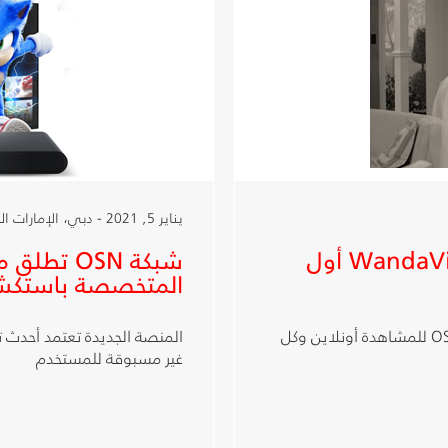
يناير 5, 2021 - دبي، الإمارات العربية المتحدة
شبكة OSN تعرض مسلسل WandaVision أول
المتخصصة باستكش
الحلقات الجديدة تعرض كل يوم جمعة على تطبيق OSN للمشاهدة أونلاين وكل
المنصة الجديدة تعتمد أحدث تق
غير مسبوقة للمستخدم