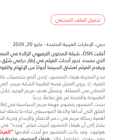
تحميل الملف الصحفي
دبي، الإمارات العربية المتحدة - مايو 20, 2020
الذي حصده. تدور أحداث الفيلم في إطار درامي شيّق حول
ويقدم الفيلم لعشاق السينما أجواءً من الإلهام والقوة، وهو 
تبدع المخرجة هيفاء المنصور، إحدى ألمع شخصيات عال
الفنية، إذ يروي العمل قصة الطبيبة الشابة مريم، الت
المحلي في المملكة. ويتمثّلَ هدف مريم الوحيد خلال
الطموحة والناجحة لم يلقَ تفاعلاً جدياً.
نجحت المنصور بتصوير مهمة مريم السياسية في إطار
القلق التي أبداها والدها الموسيقي تجاه ما تحمله ا
أهمية رسالة مريم في دعم الانفتاح والإبداع وحرية التع
هوليود. وقد عادت المنصور مع أحدث أفلامها
"المرشح
وفي معرض تعليقها، قالت
هيفاء المنصور، مخرجة فيل