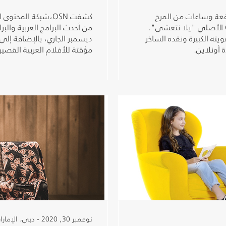
عة وساعات من المرح
كشفت OSN،شبكة الم
والضحك خلال حلقات الأسبوع الأخير من برنامج OSN الأصلي "يلا نتعشى".
من أحدث البرامج العربية والبر
يته الكبيرة ونقده الساخر
ديسمبر الجاري، بالإضافة إلى 
مؤقتة للأفلام العربية القصيرة على OSN ياهلا الأولى وOSN
نوفمبر 30, 2020 - دبي، الإمارات العربية المتحدة