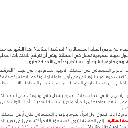
 طبيبة سعودية تعمل في المملكة وتقرر أن تترشح للانتخابات المحلية، ح
متوفر للشراء أو الاستئجار بدءاً من الأحد 23 مايو.
م الإخراج السينمائي في المملكة العربية السعودية، في فيلم
"المرشحة 
ي تلعب دورها ميلا الزهراني في أول بطولة لها. وتقوم البطلة بخطوة مف
 الفيلم في تعبيد الطريق المؤدية إلى مستشفى المنطقة، إلا أن المط
 درامي وعائلي، كما سلطت الضوء بشكل فني ومرهف على الدعم الذي ل
بنته من شغف تجاه تمكين المرأة وتعزيز سياسة التحديث. أدرك الوالد خل
بير.
يشار إلى أن هيفاء المنصور أخرجت فيلم "وجدة" في عام 2012، لتكون أول امرأة تقوم بالإخراج 
ة المثالية
"
إلى المملكة لتروي قصة مؤثرة لامرأة تسعى إلى تغيير الصو
م "المرشحة المثالية"
:
"تمضي عجلة التطور في المملكة العربية السعودي