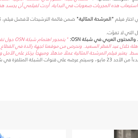
تيعاب هذه المجريات صعوبات في البداية. أردت لفيلمي أن يجسد هذه ال
 اختار فيلم
"المرشحة المثالية"
ضمن قائمة الترشيحات لأفضل فيلم، 
 التي لا تفوّت.
ذ والمحتوى العربي في شبكة
OSN
:
"يتمحور اهتمام شبكة
OSN
حول تقد
ذهلة خلال عيد الفطر السعيد. ونحرص من موقعنا كجهة رائدة في القطاع ع
 يعتبر فيلم المرشحة المثالية عملاً مذهلاً ومبهجاً يرتكز على الأمل وا
الأحد 23 مايو، وسيتم عرضه على قنوات الشبكة المتلفزة في شهر يوليو القادم مع تزامن عيد لأضحى المبارك.