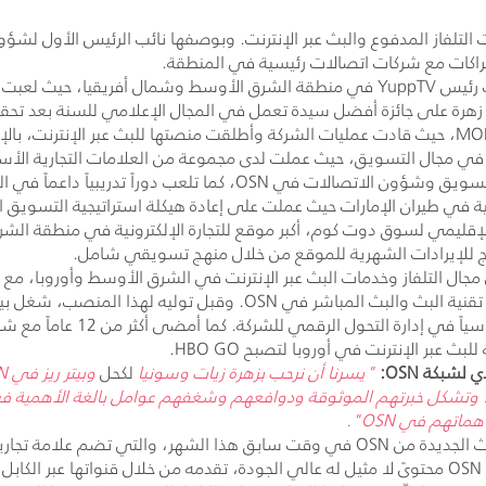
 التلفاز المدفوع والبث عبر الإنترنت. وبوصفها نائب الرئيس الأول لشؤو
 رئيس
YuppTV
في منطقة الشرق الأوسط وشمال أفريقيا، حيث لعبت دو
هرة على جائزة أفضل سيدة تعمل في المجال الإعلامي للسنة بعد تحقيق 
MOB
، حيث قادت عمليات الشركة وأطلقت منصتها للبث عبر الإنترنت، با
لى الشبكة مع 20 عاماً من الخبرة في مجال التسويق، حيث عملت لدى مجموعة من العلامات ال
التسويق وشؤون الاتصالات في
OSN
، كما تلعب دوراً تدريبياً داعماً 
ي طيران الإمارات حيث عملت على إعادة هيكلة استراتيجية التسويق ا
قليمي لسوق دوت كوم، أكبر موقع للتجارة الإلكترونية في منطقة الشرق
ج للإيرادات الشهرية للموقع من خلال منهج تسويقي شامل.
 أكثر من 20 عاماً من الخبرة في مجال التلفاز وخدمات البث عبر الإنترنت في الشرق الأوسط
ن تقنية البث والبث المباشر في
OSN
. وقبل توليه لهذا المنصب، شغل بي
دارة التحول الرقمي للشركة. كما أمضى أكثر من 12 عاماً مع شركة
للبث عبر الإنترنت في أوروبا لتصبح
HBO GO
.
ذي لشبكة
OSN
:
"يسرنا أن نرحب بزهرة زيات وسونيا
لكحل
وبيتر ريز في
N
م. وتشكل خبرتهم الموثوقة ودوافعهم وشغفهم عوامل بالغة الأهمية فيما ن
مساهماتهم في
OSN
".
بث الجديدة من
OSN
في وقت سابق هذا الشهر، والتي تضم علامة تجارية
OSN
محتوىً لا مثيل له عالي الجودة، تقدمه من خلال قنواتها عبر الكاب