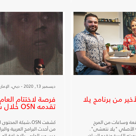
ديسمبر 13, 2020 - دبي، الإمارات العربية المتحدة
ير من برنامج يلا
فرصة لاختتام العام
تقدمه OSN خلال شهر ديسمبر
عة وساعات من المرح
كشفت OSN،شبكة الم
والضحك خلال حلقات الأسبوع الأخير من برنامج OSN الأصلي "يلا نتعشى".
من أحدث البرامج العربية والبر
يته الكبيرة ونقده الساخر
ديسمبر الجاري، بالإضافة إلى 