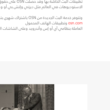
تطبيقات البث الخاصّة بها وقد حصلت
OSN
على حقوق ح
الاستوديوهات في العالم مثل ديزني وإتش بي أو ويو
وتتوفر خدمة البث الجديدة من
OSN
باشتراك شهري بتكلفة 9.50 دولار أمريكي، ويمكن للمستخدمين الجدد الاستمتاع بفترة تجريبية مجانية لمدة 7 أيا
osn.com
وتطبيقات الهاتف المحمول
العاملة بنظامي آي أو إس وأندرويد وعلى الشاشات ال