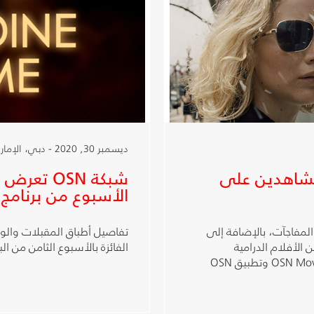
ديسمبر 30, 2020 - دبي، الإمارات العربية المتحدة
لمشاهدين على
شبكة OSN 
الأسبوع من برنامج
بل لمشاهدي OSN الكثير من المفاجآت، بالإضافة إلى
تفاصيل أطباق المقبلات والوج
الأفلام الدرامية
الفائزة بالأسبوع الثامن من الب
والكوميدية مثل فيلم Dr Dolittle على قناة OSN Movies First وتطبيق OSN