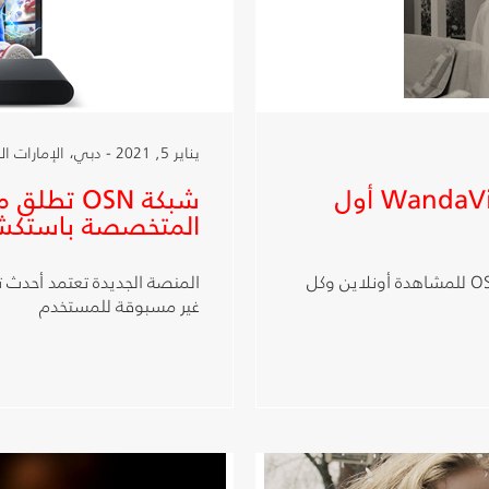
يناير 5, 2021 - دبي، الإمارات العربية المتحدة
شبكة OSN تعرض مسلسل WandaVision أول
المتخصصة باستكش
الحلقات الجديدة تعرض كل يوم جمعة على تطبيق OSN للمشاهدة أونلاين وكل
المنصة الجديدة تعتمد أحدث تق
غير مسبوقة للمستخدم