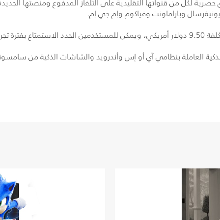
صرية لكلّ من قنواتها التقليدية على التلفاز المدفوع ومنصتها الجدي
نيفرسال وباراماونت وفياكوم وإم جي إم.
م. كما تتاح الخدمة عبر موقع
ذكية العاملة بنظامي آي أو إس وأندرويد والشاشات الذكية من سامسون