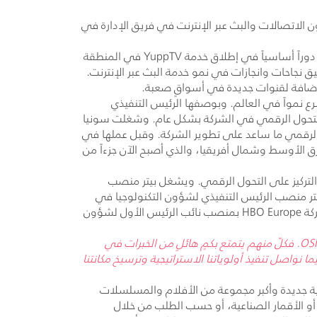
ن الاتصالات والبث عبر الإنترنت في فريق الإدارة في
راً أساسياً في إطلاق خدمة
YuppTV
في المنطقة
نجاحات وانجازات في نمو خدمة البث عبر الإنترنت.
لإضافة لقنوات جديدة في أسواقٍ صعبة.
تجارية الأسرع نمواً في العالم. وبوصفها الرئيس التنفيذي
في التحول الرقمي في الشركة بشكل عام. وشغلت سونيا
لرقمي ما ساعد على تطوير الشركة. وقبل عملها في
 الأوسط وشمال أفريقيا، والذي أصبح الآن جزءاً من
 وأوروبا، مع التركيز على التحول الرقمي. ويشغل بيتر منصب
تر منصب الرئيس التنفيذي لشؤون التكنولوجيا في
HBO Europe
بمنصب نائب الرئيس الأول لشؤون
OS
. فكلّ منهم يتمتع بكمٍ هائلٍ من الخبرات في
واصل تنفيذ أولوياتنا الاستراتيجية وترسيخ مكانتنا
 جديدة وأكبر مجموعة من الأفلام والمسلسلات
ل أو الأقمار الصناعية، أو حسب الطلب من خلال