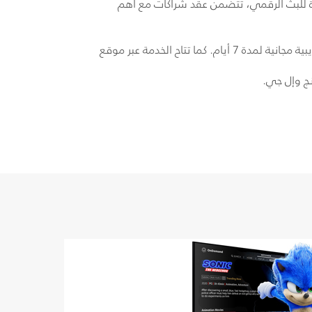
دة للبث الرقمي، تتضمن عقد شراكات مع أهم
ج وإل جي.