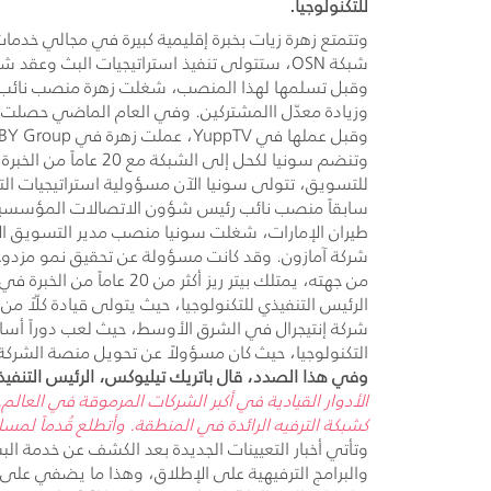
للتكنولوجيا.
وتتمتع زهرة زيات بخبرة إقليمية كبيرة في مجالي خدمات
شبكة OSN، ستتولى تنفيذ استراتيجيات البث وعقد شراكات مع شركات اتصالات رئيسية في المنطقة.
وقبل تسلمها لهذا المنصب، شغلت زهرة منصب نائب
وزيادة معدّل االمشتركين. وفي العام الماضي حصلت ز
وقبل عملها في
YuppTV
، عملت زهرة في
Y Group
وتنضم سونيا لكحل إ
للتسويق، تتولى سونيا الآن مسؤولية استراتيجيات 
سابقاً منصب نائب رئيس شؤون الاتصالات المؤسسية ف
طيران الإمارات، شغلت سونيا منصب مدير التسويق الإ
شركة آمازون. وقد كانت مسؤولة عن تحقيق نمو مزدو
من جهته، يمتلك بيتر ريز
الرئيس التنفيذي للتكنولوجيا، حيث يتولى قيادة كلّاً م
شركة إنتيجرال في الشرق الأوسط، حيث لعب دوراً أساسياً في إ
التكنولوجيا، حيث كان مسؤولاً عن تحويل منصة الشركة 
وفي هذا الصدد، قال باتريك تيليوكس، الرئيس التنفي
الأدوار القيادية في أكبر الشركات المرموقة في العال
كشبكة الترفيه الرائدة في المنطقة. وأتطلع قُدماً ل
وتأتي أخبار التعيينات الجديدة بعد الكشف عن خدمة ال
والبرامج الترفيهية على الإطلاق، وهذا ما يضفي على