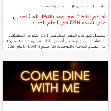
يناير 3, 2021 - دبي، الإمارات العربية المتحدة
أضخم إنتاجات هوليوود بانتظار المشاهدين
على شبكة OSN في العام الجديد
سيحمل شهر يناير المقبل لمشاهدي OSN الكثير من المفاجآت،
بالإضافة إلى مجموعة من أضخم إنتاجات هوليوود وباقة متنوعة
من الأفلام الدرامية والكوميدية مثل فيلم Dr Dolittle على قناة
OSN Movies First وتطبيق OSN للمشاهدة أونلاين