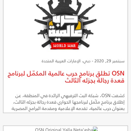
سبتمبر 29, 2020 - دبي، الإمارات العربية المتحدة
OSN تطلق برنامج حرب عالمية المكمّل لبرنامج
قعدة رجالة بجزئه الثالث
كشفت OSN، شبكة البث الترفيهي الرائدة في المنطقة، عن
إطلاق برنامج مكّمل لبرنامجها الحواري قعدة رجالة بجزئه الثالث،
بعنوان حرب عالمية، تقدمه الإعلامية ومقدمة البرامج المصرية
إنجي كيوان، وتستضيف في حلقاته نفس ضيفات النسخة
الأصلية ضمن أجواء طريفة. ويأتي الجزء الثالث من قعدة رجالة
بهذه الإضافة الحصرية بعد نجاح موسميه السابقين بما قدمه من