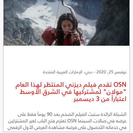
نوفمبر 25, 2020 - دبي، الإمارات العربية المتحدة
OSN تقدم فيلم ديزني المنتظر لهذا العام
"مولان" لمشتركيها في الشرق الأوسط
اعتباراً من 3 ديسمبر
الشبكة الرائدة ستبث الفيلم الضخم بعد 90 يوماً فقط على
عرضه في صالات السينما OSN تعتزم فتح الباب لغير المشتركين
في خدماته اللحصول على فرصة مشاهدة العرض الأول الرقمي