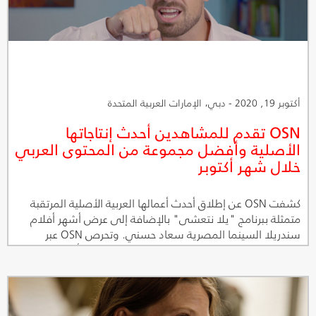
أكتوبر 19, 2020 - دبي، الإمارات العربية المتحدة
OSN تقدم للمشاهدين أحدث إنتاجاتها
الأصلية وأفضل مجموعة من المحتوى العربي
خلال شهر أكتوبر
كشفت OSN عن إطلاق أحدث أعمالها العربية الأصلية المرتقبة
متمثلة ببرنامج "يلا نتعشى" بالإضافة إلى عرض أشهر أفلام
سندريلا السينما المصرية سعاد حسني. وتحرص OSN عبر
قنوات باقتها OSN ياهلا وتطبيق OSN للمشاهدة أونلاين على
إرضاء أذواق متابعيها سواءً محبي البرامج الكوميدية والحوارية أو
عشاق الأمسيات الهادئة مع أفضل أفلام المبدعة نادين لبكي
الحائزة على عدة جوائز، لتكفل لعملائها أعلى مستويات الترفيه
هذا الشهر.