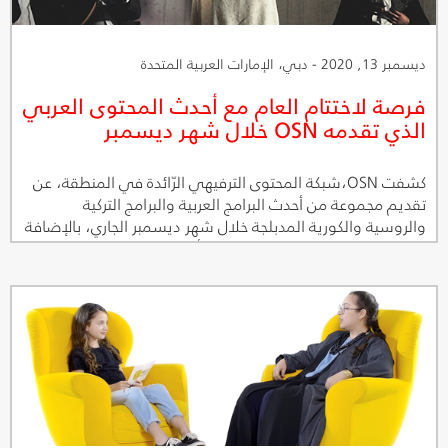
ديسمبر 13, 2020 - دبي، الإمارات العربية المتحدة
فرصة لاختتام العام مع أحدث المحتوى العربي
الذي تقدمه OSN خلال شهر ديسمبر
كشفت OSN،شبكة المحتوى الترفيهي الرّائدة في المنطقة، عن
تقديم مجموعة من أحدث البرامج العربية والبرامج التركية
والروسية والكورية المدبلجة خلال شهر ديسمبر الجاري، بالإضافة
إلى تشكيلة من الأفلام الكوميدية وأفلام الدراما، وقناة مؤقتة
للأفلام العربية القصيرة على OSN ياهلا الأولى وOSN ياهلا
سينما.