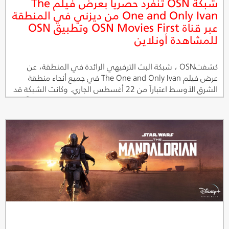
شبكة OSN تنفرد حصرياً بعرض فيلم The
One and Only Ivan من ديزني في المنطقة
عبر قناة OSN Movies First وتطبيق OSN
للمشاهدة أونلاين
كشفتOSN ، شبكة البث الترفيهي الرائدة في المنطقة، عن
عرض فيلم The One and Only Ivan في جميع أنحاء منطقة
الشرق الأوسط اعتباراً من 22 أغسطس الجاري. وكانت الشبكة قد
حصلت على حقوق العرض الأول للفيلم في المنطقة حصرياً عبر
قناة OSN Movies First وتطبيق OSN للمشاهدة أونلاين، حيث
ستسنح الفرصة أمام العائلات للاستمتاع بالأجواء الجميلة لهذا
الفيلم الذي يحكي قصة غوريلا مميّزة مأخوذة عن كتاب حائز على
عدة جوائز. وتركّز فكرة الفيلم الذي أنتجته ديزني حول روعة
الصداقة وقوة الخيال وأهمية المكان الذي نختاره وطناً لنا.