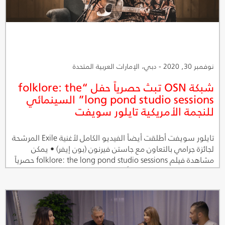
نوفمبر 30, 2020 - دبي، الإمارات العربية المتحدة
شبكة OSN تبث حصرياً حفل “folklore: the
long pond studio sessions” السينمائي
للنجمة الأمريكية تايلور سويفت
تايلور سويفت أطلقت أيضاً الفيديو الكامل لأغنية Exile المرشحة
لجائزة جرامي بالتعاون مع جاستن فيرنون (بون إيفر) • يمكن
مشاهدة فيلم folklore: the long pond studio sessions حصرياً
عبر تطبيق OSN للمشاهدة أونلاين