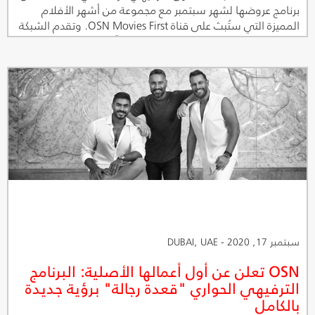
برنامج عروضها لشهر سبتمبر مع مجموعة من أشهر الأفلام
المميزة التي ستُبث على قناة OSN Movies First. وتقدم الشبكة
لمشاهديها باقة واسعة من الخيارات، بدءاً من فيلم Bombshell
الحائز على جائزة الأوسكار وفيلم Hustlers من بطولة النجمة
جينيفر لوبيز في أحد ألمع أعمالها، ووصولاً إلى إنتاجات ديزني
مثل Onward وSecret Society of Second Born Royals ولا
ينتهي الأمر عند هذا الحد، حيث ستقوم شبكة OSN بإطلاق قناة
جديدة مؤقتة لعرض أشهر الأفلام من بطولة نخبة نجوم
الكوميديا في هوليوود.
سبتمبر 17, 2020 - DUBAI, UAE
OSN تعلن عن أول أعمالها الأصلية: البرنامج
الترفيهي الحواري "قعدة رجالة" برؤية جديدة
بالكامل