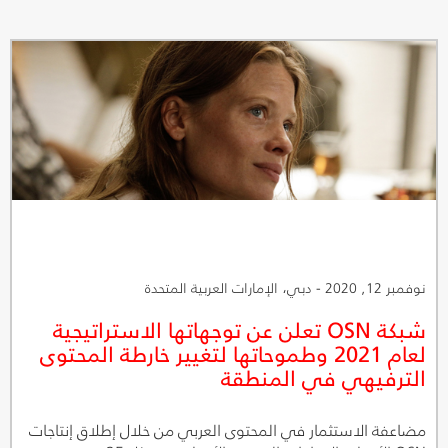
لفيلم مولان مع إمكانية الوصول إلى خدمات تطبيق OSN
للمشاهدة أونلاين لمدة 24 ساعة عبر الرابط الفيلم يروي قصة
شابة شجاعة تصبح واحدةً من أعظم المحاربين في الصين بعد أن
خاطرت بحياتها لحماية عائلتها ووطنها
نوفمبر 12, 2020 - دبي، الإمارات العربية المتحدة
شبكة OSN تعلن عن توجهاتها الاستراتيجية
لعام 2021 وطموحاتها لتغيير خارطة المحتوى
الترفيهي في المنطقة
مضاعفة الاستثمار في المحتوى العربي من خلال إطلاق إنتاجات