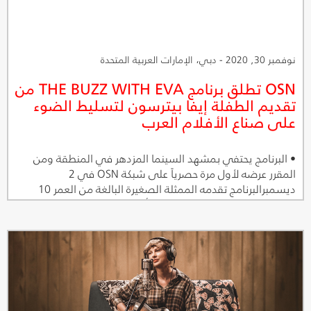
نوفمبر 30, 2020 - دبي، الإمارات العربية المتحدة
OSN تطلق برنامج THE BUZZ WITH EVA من
تقديم الطفلة إيفا بيترسون لتسليط الضوء
على صناع الأفلام العرب
• البرنامج يحتفي بمشهد السينما المزدهر في المنطقة ومن
المقرر عرضه لأول مرة حصرياً على شبكة OSN في 2
ديسمبرالبرنامج تقدمه الممثلة الصغيرة البالغة من العمر 10
سنوات إيفا بيترسون ويستضيف أشهر المخرجين الإماراتيين مثل
أمل العقروبي ونايلة الخاجة ومحمد سعيد حارب وعلي مصطفى
وغيرهم