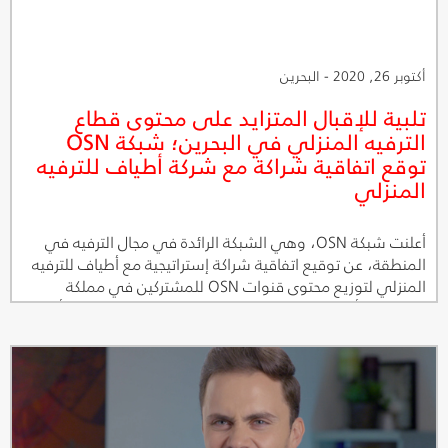
أكتوبر 26, 2020 - البحرين
تلبية للإقبال المتزايد على محتوى قطاع
الترفيه المنزلي في البحرين؛ شبكة OSN
توقع اتفاقية شراكة مع شركة أطياف للترفيه
المنزلي
أعلنت شبكة OSN، وهي الشبكة الرائدة في مجال الترفيه في
المنطقة، عن توقيع اتفاقية شراكة إستراتيجية مع أطياف للترفيه
المنزلي لتوزيع محتوى قنوات OSN للمشتركين في مملكة
البحرين. وتأتي هذه الشراكة الاستراتيجية بين شبكة OSN وأطياف
للترفيه المنزلي استجابة منطقية للنمو المتسارع لعدد ساعات
المشاهدة، سوية مع الطلب المتزايد على خدمات المشاهدة
على الانترنت.