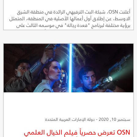
أعلنت OSN، شبكة البث الترفيهي الرائدة في منطقة الشرق
الاوسط، عن إطلاق أول أعمالها الأصلية في المنطقة، المتمثل
برؤية مختلفة لبرنامج "قعدة رجالة" في موسمه الثالث على
OSN ياهلا الأولى وتطبيق OSN للمشاهدة أونلاين. وكان
البرنامج قد حصد شعبية كبيرة بموسميه السابقين، ولكنه يعود
اليوم مع OSN بشكل ومضمون متجددين بالكامل تماشياً مع
رؤية OSN لعام 2020 لتقديم محتوى أصيل عالمي ومحلي
بمعايير عالمية.
سبتمبر 10, 2020 - دولة الإمارات العربية المتحدة
OSN تعرض حصرياً فيلم الخيال العلمي