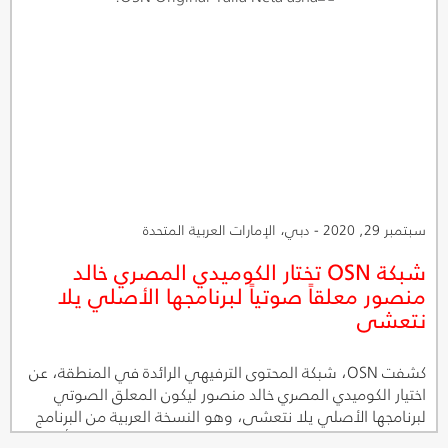
حوارات هادفة استعرضت وجهات النظر التقليدية حول العديد من
الموضوعات التي تلامس الحياة اليومية من وجهة نظر ذكورية
تقليدية يطرحها مقدمو البرنامج ووجهة نظر نسائية تطرحها
الضيفات من أبرز النجمات العربيات، ضمن أجواء مرحة ونقاشات
ودية.
سبتمبر 29, 2020 - دبي، الإمارات العربية المتحدة
شبكة OSN تختار الكوميدي المصري خالد
منصور معلقاً صوتياً لبرنامجها الأصلي يلا
نتعشى
كشفت OSN، شبكة المحتوى الترفيهي الرائدة في المنطقة، عن
اختيار الكوميدي المصري خالد منصور ليكون المعلق الصوتي
لبرنامجها الأصلي يلا نتعشى، وهو النسخة العربية من البرنامج
الشهير Come Dine With Me الذي ستقدّمه الشبكة في أكتوبر