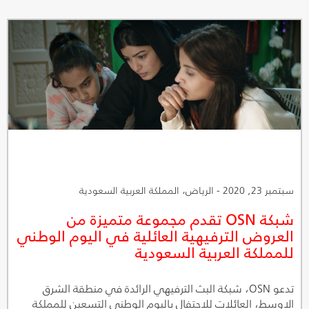
المقبل ليكون أحد أول أعمالها الأصلية التي ستعرضها هذا العام.
تأتي هذه الخطوة ضمن جهود الشبكة الاستراتيجية لتطوير
خدماتها بشكل يتناسب مع الحاجة لتوفير محتوى محلي يتناغم مع
ثقافة المنطقة ويرتقي لتطلعات جمهورها، حيث يهدف البرنامج
إلى توفير محتوى عربي ترفيهي فريد مع وجوه عربية للمشاهدين
في المنطقة.
سبتمبر 23, 2020 - الرياض، المملكة العربية السعودية
شبكة OSN تقدم مجموعة متميزة من
العروض الترفيهية العائلية في اليوم الوطني
للمملكة العربية السعودية
تدعو OSN، شبكة البث الترفيهي الرائدة في منطقة الشرق
الاوسط، العائلات للاحتفال باليوم الوطني التسعين للمملكة