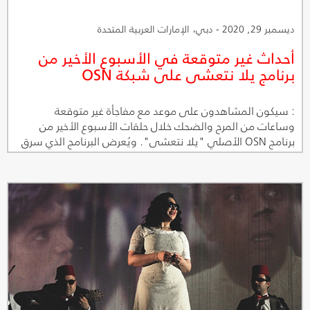
ديسمبر 29, 2020 - دبي، الإمارات العربية المتحدة
أحداث غير متوقعة في الأسبوع الأخير من
برنامج يلا نتعشى على شبكة OSN
: سيكون المشاهدون على موعد مع مفاجأة غير متوقعة
وساعات من المرح والضحك خلال حلقات الأسبوع الأخير من
برنامج OSN الأصلي "يلا نتعشى". ويُعرض البرنامج الذي سرق
الأضواء منذ انطلاقه بعفويته الكبيرة ونقده الساخر على قناة
OSN ياهلا الأولى وتطبيق OSN للمشاهدة أونلاين.