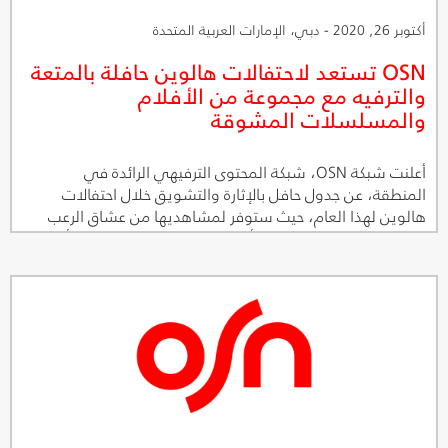
أكتوبر 26, 2020 - دبي، الإمارات العربية المتحدة
OSN تستعد لاحتفالات هالوين حافلة بالمتعة
والترفيه مع مجموعة من الأفلام
والمسلسلات المشوقة
أعلنت شبكة OSN، شبكة المحتوى الترفيهي الرائدة في
المنطقة، عن جدول حافل بالإثارة والتشويق خلال احتفالات
هالوين لهذا العام، حيث ستوفر لمشاهديها من عشاق الرعب
والتشويق قائمة خاصّة من أفلام ومسلسلات الرعب مع أمتع
العروض الحصرية على تطبيق OSN للمشاهدة أونلاين ليعيشوا
تجربة مميزة خلال احتفالات الهالوين.