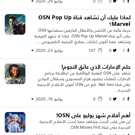
0
0
0
يوليو 29, 2020 •
لماذا عليك أن تشاهد قناة OSN Pop Up
Marvel؟
جرعة عالية من الأكشن والأبطال الخارقين ستقدّمها OSN
على أثير قناة OSN Pop Up Marvel، لماذا لا تنتهز الفرصة
وتشاهد معنا أقوى إنتاجات عملاق الترفيه التلفزيوني ...
1
0
107
يوليو 23, 2020 •
حلم الإمارات الذي عانَق النجوم!
شاهد على OSN القصة الوثائقية عن انطلاقة برنامج
الإمارات للفضاء بحضور هزاع المنصوري وسلطان النيادي
على قناة Nat Geo، تابع من OSN أقوى الأفلام الأجنبية
الجديدة...
0
0
0
يوليو 16, 2020 •
أهم أفلام شهر يوليو على OSN!
كن في قلب الحدث وشاهد معنا أحدث الأفلام الأجنبية
الجديدة على قناة OSN Movies First.