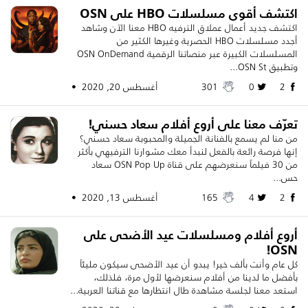
اكتشف أقوى مسلسلات HBO على OSN
اكتشف جديد أعمال عملاق الترفيه HBO معنا الآن وشاهد
أجدد مسلسلات HBO الحصرية وغيرها الكثير من
المسلسلات الكبيرة عبر منصاتنا الرقمية OSN OnDemand
وتطبيق OSN St...
2
0
301
أغسطس 20, 2020 •
تعرّف معنا على أروع أفلام سعاد حسني!
من منا لم يسمع بالفنانة الجميلة والمحبوبة سعاد حسني؟
إنها فرصة رائعة بالفعل لنبدأ معك مشوارنا الترفيهي بأكثر
من 30 فيلماً سنعرضهم على قناة OSN Pop Up سعاد
حس...
2
4
165
أغسطس 13, 2020 •
أروع أفلام ومسلسلات عيد الأضحى على
OSN!
كل عام وأنت بألف خير! يبدو أن عيد الأضحى سيكون مليئاً
بأفضل ما لدينا من أفلام سنعرضها لأول مرة، فلذلك،
استعد معنا لجلسة مشاهدة طال انتظارها مع قناتنا العربية...