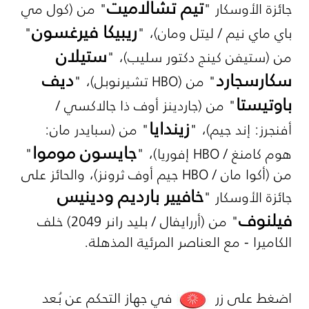
تيم تشالاميت
جائزة الأوسكار "
" من (كول مي
ريبيكا فيرغسون
باي ماي نيم / ليتل ومان)، "
"
ستيلان
من (ستيفن كينج دكتور سليب)، "
سكارسجارد
ديف
" من (HBO تشيرنوبل)، "
باوتيستا
" من (جاردينز أوف ذا جالاكسي /
زيندايا
أفنجرز: إند جيم)، "
" من (سبايدر مان:
جايسون موموا
هوم كامنغ / HBO إفوريا)، "
"
من (أكوا مان / HBO جيم أوف ثرونز)، والحائز على
خافيير بارديم ودينيس
جائزة الأوسكار "
فيلنوف
" من (أررايفال / بليد رانر 2049) خلف
الكاميرا - مع العناصر المرئية المذهلة.
اضغط على زر
في جهاز التحكم عن بُعد