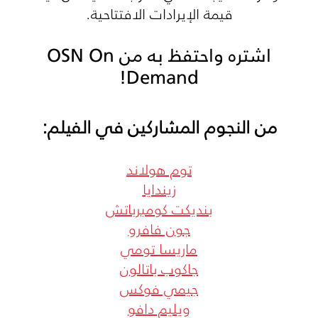
قيمة الإيرادات الافتتاحية.
اشتره واحتفظ به من OSN On
Demand!
من النجوم المشاركين في الفيلم:
توم هولاند
زيندايا
بنديكت كومبرباتش
جون فافرو
ماريسا تومي
جاكوب باتالون
جيمي فوكس
ويليم دافو