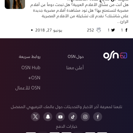
هل أنت من عشّاق الأفلام العربية؟ هل تبحث دوماً عن أفلام
مصرية لتستمتع بها؟ هل تود مشاهدة أفلام مصرية جديدة
على شاشتك؟ نقدم لك تشكيلة من الأفلام المصرية
الرائ...
1
1
252
يونيو 27, 2018 •
حول OSN
روابط سريعة
أعلن معنا
OSN Hub
OSN+
OSN للأعمال
تابعنا لمعرفة آخر الأخبار والتحديثات حول عالمك الترفيهي المفضل
خيارات الدفع