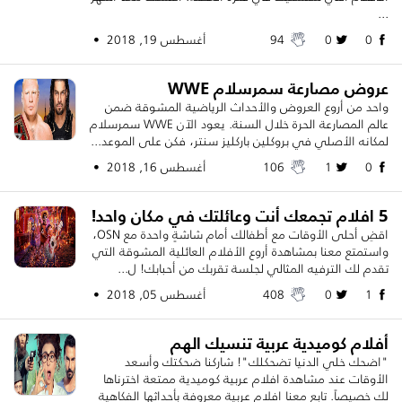
...
0
0
94
أغسطس 19, 2018 •
عروض مصارعة سمرسلام WWE
واحد من أروع العروض والأحداث الرياضية المشوقة ضمن
عالم المصارعة الحرة خلال السنة. يعود الآن WWE سمرسلام
لمكانه الأصلي في بروكلين باركليز سنتر، فكن على الموعد...
0
1
106
أغسطس 16, 2018 •
5 افلام تجمعك أنت وعائلتك في مكان واحد!
اقضِ أحلى الأوقات مع أطفالك أمام شاشةٍ واحدة مع OSN،
واستمتع معنا بمشاهدة أروع الأفلام العائلية المشوقة التي
تقدم لك الترفيه المثالي لجلسة تقربك من أحبابك! ل...
1
0
408
أغسطس 05, 2018 •
أفلام كوميدية عربية تنسيك الهم
"اضحك خلي الدنيا تضحكلك"! شاركنا ضحكتك وأسعد
الأوقات عند مشاهدة افلام عربية كوميدية ممتعة اخترناها
لك خصيصاً. تابع معنا افلام عربية معروفة بأحداثها الفكاهية