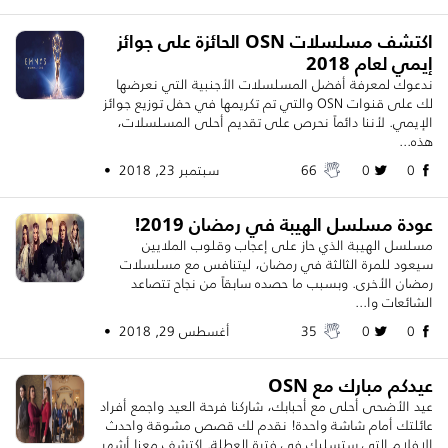
اكتشف مسلسلات OSN الحائزة على جوائز
إيمي لعام 2018
ندعوك لمعرفة أفضل المسلسلات الأجنبية التي نعرضها
لك على قنوات OSN والتي تم تكريمها في حفل توزيع جوائز
الإيمي. لأننا دائماً نحرص على تقديم أحلى المسلسلات،
هذه...
0
0
66
سبتمبر 23, 2018 •
عودة مسلسل الهيبة في رمضان 2019!
مسلسل الهيبة الذي حاز على إعجاب وقلوب الملايين
سيعود للمرة الثالثة في رمضان، ليتنافس مع مسلسلات
رمضان الأخرى. وبسبب ما حصده سابقاً من نجاح تتصاعد
الشائعات وا...
0
0
35
أغسطس 29, 2018 •
عيدكم مبارك مع OSN
عيد الأضحى أحلى مع أحبابك، شاركنا فرحة العيد واجمع أفراد
عائلتك أمام شاشة واحدة! نقدم لك قصص مشوقة واحدث
الافلام التي ستسليك في فترة العطلة. اكتشف معنا أشهر