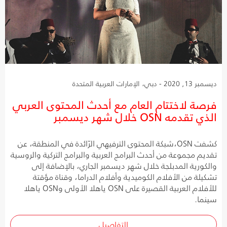
ديسمبر 13, 2020 - دبي، الإمارات العربية المتحدة
فرصة لاختتام العام مع أحدث المحتوى العربي
الذي تقدمه OSN خلال شهر ديسمبر
كشفت OSN،شبكة المحتوى الترفيهي الرّائدة في المنطقة، عن
تقديم مجموعة من أحدث البرامج العربية والبرامج التركية والروسية
والكورية المدبلجة خلال شهر ديسمبر الجاري، بالإضافة إلى
تشكيلة من الأفلام الكوميدية وأفلام الدراما، وقناة مؤقتة
للأفلام العربية القصيرة على OSN ياهلا الأولى وOSN ياهلا
سينما.
التفاصيل