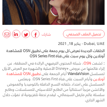
تحميل الملف الصحفي
شارك
Dubai, UAE - يناير 18, 2021
الحلقات الجديدة تعرض كل يوم جمعة على تطبيق OSN للمشاهدة
أونلاين وكل يوم سبت على قناة OSN Series First
:
كشفت
OSN
، شبكة المحتوى الترفيهي الرائدة في المنطقة، عن
إثراء قائمتها من عروض
Disney+
الأصلية والشهيرة مع العرض الأوّل
لمسلسل
WandaVision
أيام الجمعة على
تطبيق
OSN
للمشاهدة
أونلاين
وأيام السبت على قناة
OSN Series First
. ويعكس
المسلسل على امتداد حلقاته التسع الحافلة بالكوميديا والغموض
والأكشن مزيجاً استثنائياً من الطابع الكلاسيكي للمسلسلات وطابع
سلسلة عالم مارفل السينمائي، ليقدم تحفةً تلفزيونيةً لا تفوّت خلال
الشهر الجاري.