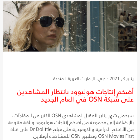
يناير 3, 2021 - دبي، الإمارات العربية المتحدة
أضخم إنتاجات هوليوود بانتظار المشاهدين
على شبكة OSN في العام الجديد
سيحمل شهر يناير المقبل لمشاهدي OSN الكثير من المفاجآت،
بالإضافة إلى مجموعة من أضخم إنتاجات هوليوود وباقة متنوعة
من الأفلام الدرامية والكوميدية مثل فيلم Dr Dolittle على قناة
OSN Movies First وتطبيق OSN للمشاهدة أونلاين