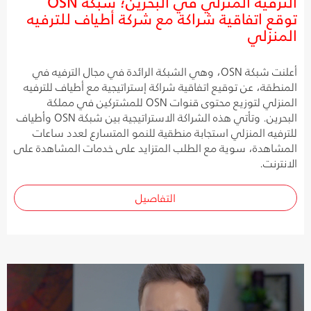
الترفيه المنزلي في البحرين؛ شبكة OSN
توقع اتفاقية شراكة مع شركة أطياف للترفيه
المنزلي
أعلنت شبكة OSN، وهي الشبكة الرائدة في مجال الترفيه في
المنطقة، عن توقيع اتفاقية شراكة إستراتيجية مع أطياف للترفيه
المنزلي لتوزيع محتوى قنوات OSN للمشتركين في مملكة
البحرين. وتأتي هذه الشراكة الاستراتيجية بين شبكة OSN وأطياف
للترفيه المنزلي استجابة منطقية للنمو المتسارع لعدد ساعات
المشاهدة، سوية مع الطلب المتزايد على خدمات المشاهدة على
الانترنت.
التفاصيل