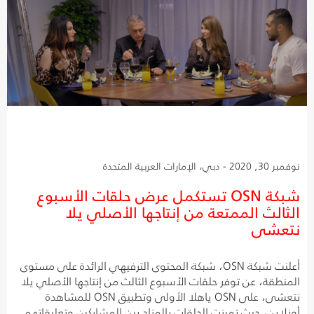
نوفمبر 30, 2020 - دبي، الإمارات العربية المتحدة
شبكة OSN تستكمل عرض حلقات الأسبوع
الثالث الممتعة من إنتاجها الأصلي يلا
نتعشى
أعلنت شبكة OSN، شبكة المحتوى الترفيهي الرائدة على مستوى
المنطقة، عن توفر حلقات الأسبوع الثالث من إنتاجها الأصلي يلا
نتعشى، على OSN ياهلا الأولى وتطبيق OSN للمشاهدة
أونلاين، حيث تميزت الحلقات بالمزاح بين المشاركين وتعليقاتهم