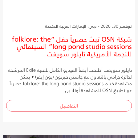
نوفمبر 30, 2020 - دبي، الإمارات العربية المتحدة
شبكة OSN تبث حصرياً حفل “folklore: the
long pond studio sessions” السينمائي
للنجمة الأمريكية تايلور سويفت
تايلور سويفت أطلقت أيضاً الفيديو الكامل لأغنية Exile المرشحة
لجائزة جرامي بالتعاون مع جاستن فيرنون (بون إيفر) • يمكن
مشاهدة فيلم folklore: the long pond studio sessions حصرياً
عبر تطبيق OSN للمشاهدة أونلاين
التفاصيل