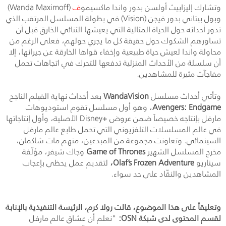
وتشارك إليزابيث أولسن بدور واندا ماكسيمو
ف
(
Wanda Maximoff
)
وبول بيتاني بدور فيجن
(Vision)
في بطولة المسلسل المرتقب الذي
تدور أحداثه حول الحياة المثالية التي يعيشها الثنائي الخارق قبل أن
تساورهم الشكوك حول حقيقة كل ما يجري حولهم، فعلى الرغم من
محاولة واندا لعيش حياة طبيعية وإخفاء قواها الخارقة عن جيرانها، إلا
أن سلسلة من الأحداث المنزلية تدفعها للتحرك في اتجاهات تحمل
مفاجآت مثيرة للمشاهدين.
وتأتي أحداث مسلسل
WandaVision
بعد أحداث نهاية الفيلم الناجح
Avengers: Endgame
، وهو أول مسلسل تقوم استوديوهات
مارفل بإنتاجه خصيصاً ضمن عروض
Disney+
الأصلية، وأول إنتاجاتها
في عالم المسلسلات التلفزيوني التي تحمل طابع عالم مارفل
السينمائي. وتعاونت مجموعة من المبدعين، منهم مات شاكمان،
مخرج المسلسل الشهير
Game of Thrones
وجاك شيفر، مؤلّفة
سيناريو
Olaf’s Frozen Adventure
،
لتقديم عمل يحظى بإعجاب
المشاهدين والنقّاد على حد سواء.
وتعليقاً على هذا الموضوع، قالت رولا كرم، الرئيسة التنفيذية بالإنابة
لقسم المحتوى لدى شبكة
OSN
:
"نعلم أن عشاق عالم مارفل