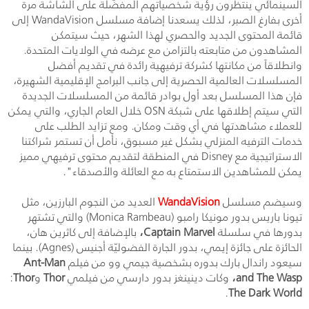
السينمائي ينتظرون رؤية شخصياتهم المفضّلة على الشاشة مرة
أخرى بفارغ الصبر، لذلك يسعدنا إضافة مسلسل
WandaVision
إلى
قائمة المحتوى الجديد والحصري لهذا الشهر، حيث سيتمكن
المشاهدون من متابعته بالتزامن مع عرضه في الولايات المتحدة.
وانطلاقاً من مكانتها كشركة ترفيهية رائدة في تقديم أفضل
المسلسلات العالمية الحصرية إلى جانب البرامج الإقليمية الشهيرة،
فإن هذا المسلسل بعد أول بوادر قائمة من المسلسلات الجديدة
التي سيتم إطلاقها على شبكة
OSN
خلال العام الجاري، والتي يمكن
للعملاء مشاهدتها في أي وقت ومكان. ومع تزايد الطلب على
خدمات الترفيه المنزلي بشكل غير مسبوق، نأمل أن تستمر شراكتنا
الاستراتيجية مع
Disney
في المنطقة لتقديم محتوى ترفيهي مميز
يمكن للمشاهدين الاستمتاع به مع العائلة والأصدقاء".
وسيضم مسلسل
WandaVision
العديد من النجوم البارزين، مثل
تيونا باريس بدور مونيكا رامبو
(Monica Rambeau)
والتي تشتهر
بدورها في سلسلة
Captain Marvel
،
بالإضافة إلى كاثرين هان،
الحائزة على جائزة إيمي، بدور الجارة الفضوليّة أجنيس
(Agnes)
. بينما
سيعود راندال بارك بدوره بشخصية جيمي وو من فيلم
Ant-Man
and The Wasp
،
وكات دينينغز بدور دارسي من فيلمي
Thor
و
Thor
:
.
The Dark World