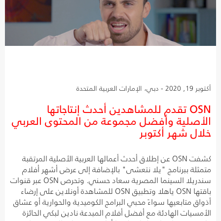
أكتوبر 19, 2020 - دبي، الإمارات العربية المتحدة
OSN تقدم للمشاهدين أحدث إنتاجاتها
الأصلية وأفضل مجموعة من المحتوى العربي
خلال شهر أكتوبر
كشفت OSN عن إطلاق أحدث أعمالها العربية الأصلية المرتقبة
متمثلة ببرنامج "يلا نتعشى" بالإضافة إلى عرض أشهر أفلام
سندريلا السينما المصرية سعاد حسني. وتحرص OSN عبر قنوات
باقتها OSN ياهلا وتطبيق OSN للمشاهدة أونلاين على إرضاء
أذواق متابعيها سواءً محبي البرامج الكوميدية والحوارية أو عشاق
الأمسيات الهادئة مع أفضل أفلام المبدعة نادين لبكي الحائزة