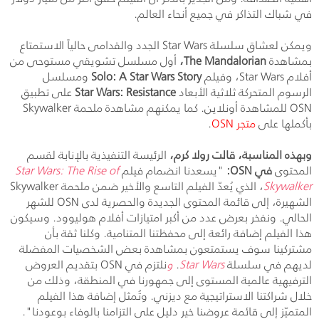
في شباك التذاكر في جميع أنحاء العالم.
ويمكن لعشاق سلسلة
Star Wars
الجدد والقدامى حالياً الاستمتاع
بمشاهدة
The Mandalorian
،
أول مسلسل تشويقي مستوحى من
أفلام
Star Wars
، وفيلم
Solo: A Star Wars Story
ومسلسل
الرسوم المتحركة ثلاثية الأبعاد
Star Wars: Resistance
على تطبيق
OSN
للمشاهدة أونلاين. كما يمكنهم مشاهدة ملحمة
Skywalker
بأكملها على
متجر
OSN
.
وبهذه المناسبة، قالت رولا كرم،
الرئيسة التنفيذية بالإنابة لقسم
المحتوى
في
OSN
:
"يسعدنا انضمام فيلم
Star Wars: The Rise of
Skywalker
، الذي يُعدّ الفيلم التاسع والأخير ضمن ملحمة
Skywalker
الشهيرة، إلى قائمة المحتوى الجديدة والحصرية لدى
OSN
للشهر
الحالي. ونفخر بعرض عدد من أكبر امتيازات أفلام هوليوود. وسيكون
هذا الفيلم إضافة رائعة إلى محفظتنا المتنامية. وكلنا ثقة بأن
مشتركينا سوف يستمتعون بمشاهدة بعض الشخصيات المفضلة
لديهم في سلسلة
Star Wars
.
و
نلتزم في
OSN
بتقديم العروض
الترفيهية عالمية المستوى إلى جمهورنا في المنطقة، وذلك من
خلال شراكتنا الاستراتيجية مع ديزني. وتُمثل إضافة هذا الفيلم
المتميّز إلى قائمة عروضنا خير دليل على التزامنا بالوفاء بوعودنا".