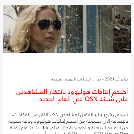
يناير 3, 2021 - دبي، الإمارات العربية المتحدة
أضخم إنتاجات هوليوود بانتظار المشاهدين
على شبكة OSN في العام الجديد
سيحمل شهر يناير المقبل لمشاهدي OSN الكثير من المفاجآت،
بالإضافة إلى مجموعة من أضخم إنتاجات هوليوود وباقة متنوعة
من الأفلام الدرامية والكوميدية مثل فيلم Dr Dolittle على قناة
OSN Movies First وتطبيق OSN للمشاهدة أونلاين