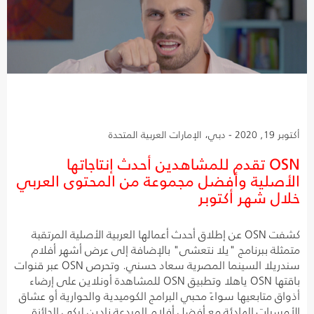
أكتوبر 19, 2020 - دبي، الإمارات العربية المتحدة
OSN تقدم للمشاهدين أحدث إنتاجاتها
الأصلية وأفضل مجموعة من المحتوى العربي
خلال شهر أكتوبر
كشفت OSN عن إطلاق أحدث أعمالها العربية الأصلية المرتقبة
متمثلة ببرنامج "يلا نتعشى" بالإضافة إلى عرض أشهر أفلام
سندريلا السينما المصرية سعاد حسني. وتحرص OSN عبر قنوات
باقتها OSN ياهلا وتطبيق OSN للمشاهدة أونلاين على إرضاء
أذواق متابعيها سواءً محبي البرامج الكوميدية والحوارية أو عشاق
الأمسيات الهادئة مع أفضل أفلام المبدعة نادين لبكي الحائزة