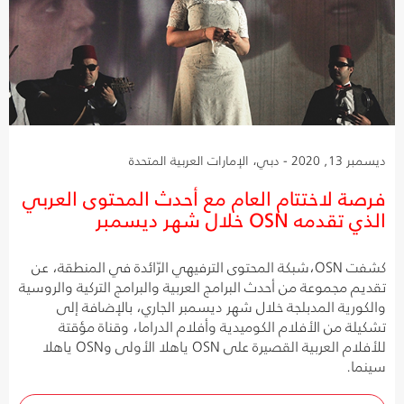
ديسمبر 13, 2020 - دبي، الإمارات العربية المتحدة
فرصة لاختتام العام مع أحدث المحتوى العربي
الذي تقدمه OSN خلال شهر ديسمبر
كشفت OSN،شبكة المحتوى الترفيهي الرّائدة في المنطقة، عن
تقديم مجموعة من أحدث البرامج العربية والبرامج التركية والروسية
والكورية المدبلجة خلال شهر ديسمبر الجاري، بالإضافة إلى
تشكيلة من الأفلام الكوميدية وأفلام الدراما، وقناة مؤقتة
للأفلام العربية القصيرة على OSN ياهلا الأولى وOSN ياهلا
سينما.