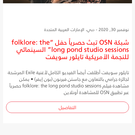
نوفمبر 30, 2020 - دبي، الإمارات العربية المتحدة
شبكة OSN تبث حصرياً حفل “folklore: the
long pond studio sessions” السينمائي
للنجمة الأمريكية تايلور سويفت
تايلور سويفت أطلقت أيضاً الفيديو الكامل لأغنية Exile المرشحة
لجائزة جرامي بالتعاون مع جاستن فيرنون (بون إيفر) • يمكن
مشاهدة فيلم folklore: the long pond studio sessions حصرياً
عبر تطبيق OSN للمشاهدة أونلاين
التفاصيل