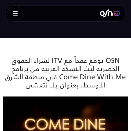
OSN توقع عقداً مع ITV لشراء الحقوق
الحصرية لبث النسخة العربية من برنامج
Come Dine With Me في منطقة الشرق
الأوسط، بعنوان يلا نتعشى