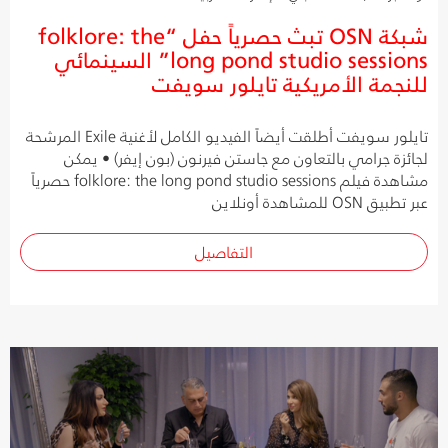
شبكة OSN تبث حصرياً حفل “folklore: the
long pond studio sessions” السينمائي
للنجمة الأمريكية تايلور سويفت
تايلور سويفت أطلقت أيضاً الفيديو الكامل لأغنية Exile المرشحة
لجائزة جرامي بالتعاون مع جاستن فيرنون (بون إيفر) • يمكن
مشاهدة فيلم folklore: the long pond studio sessions حصرياً
عبر تطبيق OSN للمشاهدة أونلاين
التفاصيل