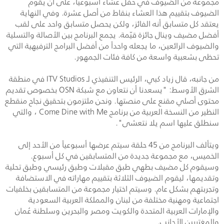
مجموعة من الضيوف في حفل عشاء أسبوعياً، على أن يقوم
الضيوف بتقييم هذا العشاء بنقاط من أصل عشرة. وفي النهاية
يعتقد كل متسابق أنه الفائز، ولكن يحصل متسابق واحد على لقب
أفضل مضيف وينال جائزة قيّمة. يجمع البرنامج بين الأصالة والتسلية
والضيوف الرائعين، ما يجعله واحداً من أفضل البرامج الترفيهية التي
تحظى بشعبية واسعة من كافة فئات الجمهور.
من جانبه، قال زياد كبي، الرئيس التنفيذي لـ
ITV Studios
في منطقة
الشرق الأوسط: "يسعدنا أن نتعاون مع شبكة
OSN
بخصوص تقديم
محتوى أصلي مقنع على منصتها. ونحن ملتزمون بتحقيق نجاح منقطع
النظير من النسخة العربية من برنامج
Come Dine with Me
، والتي
سنطلق عليها اسم يلا نتعشى".
ويتألف البرنامج من 45 حلقة سيتم عرضها أسبوعياً من الأحد إلى
الخميس، مع مجموعة جديدة من المتسابقين في كل أسبوع.
وسيقوم كل مضيف بطهي طبق مقبلات وطبق رئيسي وطبق تحلية
وتقديمها، ليقوم الضيوف الثلاثة بتقييم مهاراته في الاستضافة
وتجربتهم بشكل عام. وسيتم اختيار مجموعة من المتسابقين بخلفيات
اجتماعية ومهنية مختلفة من لبنان والمملكة العربية السعودية
والإمارات العربية المتحدة والكويت ومصر والبحرين وسلطنة عُمان
والمغتربين الأجانب.