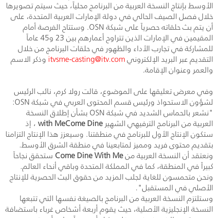
الأوسط بإنتاج النسخة العربية من البرنامج محلياً، حيث سيتم تصويرها
خلال فصل الصيف الحالي في دولة الإمارات العربية المتحدة، على
أن يتم بث حلقاته حصرياً على شبكة
OSN
. وستتاح الفرصة أمام
المقيمين في الإمارات الذين تتراوح أعمارهم بين 23 و45 عاماً
للمشاركة في تجارب الأداء والظهور في حلقات البرنامج من خلال
التقديم عبر البريد الإلكتروني
itvsme-casting@itv.com
وذكر الاسم
والعمر وعنوان الإقامة.
وفي معرض تعليقها على الموضوع، قالت رولا كرم، نائب الرئيس
لشؤون الاستحواذ ورئيس قسم المحتوى العربي في شبكة
OSN
:
"نشعر بالحماس الشديد في شبكة
OSN
بشأن إطلاق النسخة
العربية من البرنامج الترفيهي الشهير
Come Dine
with Me
، إذ
ستكون الإنتاج الأول للبرنامج في منطقتنا. وسيعزز هذا الإنتاج التزامنا
بتقديم محتوى فريد ومميز لمتابعينا في منطقة الشرق الأوسط.
ونعتقد أن النسخة العربية من
Come Dine With Me
ستحقق نجاحاً
كبيراً في المنطقة، كما في المملكة المتحدة وباقي أنحاء العالم.
ونحن متحمسون للغاية لجلب المزيد من حقوق البث الحصرية للإنتاج
الأصلي في المستقبل".
وستلتزم النسخة العربية من البرنامج بالصيغة نفسها التي تتبعها
النسخة الإنجليزية الأصلية، حيث يقوم أربعة أشخاص غرباء باستضافة