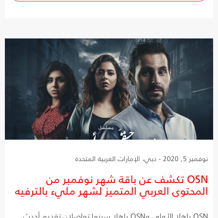
نوفمبر 5, 2020 - دبي، الإمارات العربية المتحدة
OSN تكشف عن باقة شهر نوفمبر من
المحتوى العربي المتميز لشهر مليء بالترفيه
OSN ياهلا الأولى وOSN ياهلا سينما تواصلان تقديم أحدث