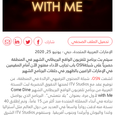
تحميل الملف الصحفي
شارك
الإمارات العربية المتحدة، دبي - يونيو 25, 2020
سيتم بث برنامج تلفزيون الواقع البريطاني الشهير في المنطقة
حصرياً على شبكةOSN باب تجارب الأداء مفتوح الآن أمام المقيمين
في الإمارات الراغبين بالظهور في حلقات البرنامج الشهير
كشفت
OSN
، شبكة المحتوى الترفيهي الرائدة في المنطقة، عن
توقيع عقد مع
ITV Studios
لمنحها الحقوق الحصرية لبث النسخة
العربية من برنامج تلفزيون الواقع البريطاني الشهير
Come Dine
with Me
لأول مرة، بعنوان "يلا نتعشى". البرنامج الذي يواصل
نجاحه في أنحاء المملكة المتحدة منذ أكثر من 15 عاماً، وتم إطلاق 40
نسخة منه لاقت رواجاً واسعاً في العديد من دول العالم مثل أستراليا
وكندا واليونان وأيرلندا وجنوب أفريقيا. وستقوم
ITV Studios
الشرق