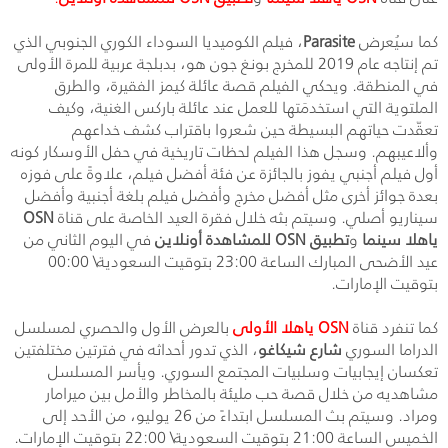
كما سيُعرض
Parasite
، فيلم الكوميديا السوداء الكوري الجنوبي الذي
تم إنتاجه عام 2019 للمخرج بونغ جون هو، بدبلجة عربية للمرة الأولى
في المنطقة. ويحكي الفيلم قصة عائلة كيمز الفقيرة، والطرق
الملتوية التي استخدمَتها للعمل عند عائلة باركس الغنية، وكيف
تعقّدت حياتهم البسيطة حين شعروا باقتراب كشف خداعهم
وألاعيبهم. وسجل هذا الفيلم لحظات تاريخية في حفل الأوسكار كونه
أول فيلم أجنبي يفوز بالجائزة عن فئة أفضل فيلم، علاوةً على فوزه
بعدة جوائز أخرى مثل أفضل مخرج وأفضل فيلم بلغة أجنبية وأفضل
سيناريو أصلي. وسيتم بثه خلال فقرة العيد الخاصة على قناة
OSN
ياهلا سينما
و
تطبيق
OSN
للمشاهدة أونلاين
في اليوم الثاني من
عيد الأضحى المبارك الساعة 23:00 بتوقيت السعودية\ 00:00
بتوقيت الإمارات.
كما تنفرد قناة
OSN
ياهلا الأولى
بالعرض الأول والحصري لمسلسل
الدراما السوري
شارع شيكاغو
، الذي تدور أحداثه في فترتين مختلفتين
تعكسان إيجابيات وسلبيات المجتمع السوري. ويأسر المسلسل
مشاهديه من خلال قصة حب مليئة بالمخاطر والأمل بين ميرامار
ومراد. وسيتم بث المسلسل ابتداءً من 26 يوليو، من الأحد إلى
الخميس الساعة 21:00 بتوقيت السعودية\ 22:00 بتوقيت الإمارات.