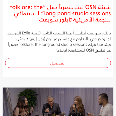
شبكة OSN تبث حصرياً حفل “folklore: the
long pond studio sessions” السينمائي
للنجمة الأمريكية تايلور سويفت
تايلور سويفت أطلقت أيضاً الفيديو الكامل لأغنية Exile المرشحة
لجائزة جرامي بالتعاون مع جاستن فيرنون (بون إيفر) • يمكن
مشاهدة فيلم folklore: the long pond studio sessions حصرياً
عبر تطبيق OSN للمشاهدة أونلاين
التفاصيل