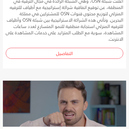
أعلنت شبكة OSN، وهي الشبكة الرائدة في مجال الترفيه في
المنطقة، عن توقيع اتفاقية شراكة إستراتيجية مع أطياف للترفيه
المنزلي لتوزيع محتوى قنوات OSN للمشتركين في مملكة
البحرين. وتأتي هذه الشراكة الاستراتيجية بين شبكة OSN وأطياف
للترفيه المنزلي استجابة منطقية للنمو المتسارع لعدد ساعات
المشاهدة، سوية مع الطلب المتزايد على خدمات المشاهدة على
الانترنت.
التفاصيل