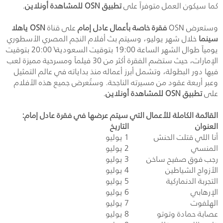
كما سيكون العمل متوفراً على
تطبيق
OSN
للمشاهدة أونلاين
.
وستعرض
OSN
فقرة خاصة بأعمال عادل إمام
على قناة
OSN
ياهلا
سينما
خلال شهر يوليو، وسيتم بث أفلام النجم المصري الأسطوري
يومياً طوال الشهر الساعة 19:00 بتوقيت السعودية\ 20:00 بتوقيت
الإمارات، حيث ستضم الفقرة أكثر من 30 فيلماً ومسرحية مميزة لعب
فيها دور البطولة، وتشمل أبرز أعماله منذ بداياته في عالم التمثيل
وعبر أربعة عقود من مسيرته الناجحة. وستُعرض جميع هذه الأفلام
على
تطبيق
OSN
للمشاهدة أونلاين
.
القائمة الكاملة للأعمال التي سيتم عرضها في فقرة عادل إمام:
العنوان
التاريخ
أنا اللي قتلت الحنش
1 يوليو
المنسي
2 يوليو
رجب فوق صفيح ساخن
3 يوليو
الأزواج الشياطين
4 يوليو
التجربة الدنماركية
5 يوليو
الإرهابي
6 يوليو
الهلفوت
7 يوليو
عصابة حمادة وتوتو
8 يوليو