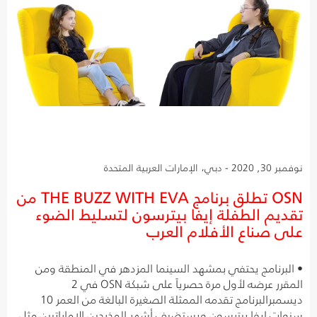
نوفمبر 30, 2020 - دبي، الإمارات العربية المتحدة
OSN تطلق برنامج THE BUZZ WITH EVA من
تقديم الطفلة إيفا بيترسون لتسليط الضوء
على صناع الأفلام العرب
• البرنامج يحتفي بمشهد السينما المزدهر في المنطقة ومن
المقرر عرضه لأول مرة حصرياً على شبكة OSN في 2
ديسمبرالبرنامج تقدمه الممثلة الصغيرة البالغة من العمر 10
سنوات إيفا بيترسون ويستضيف أشهر المخرجين الإماراتيين مثل