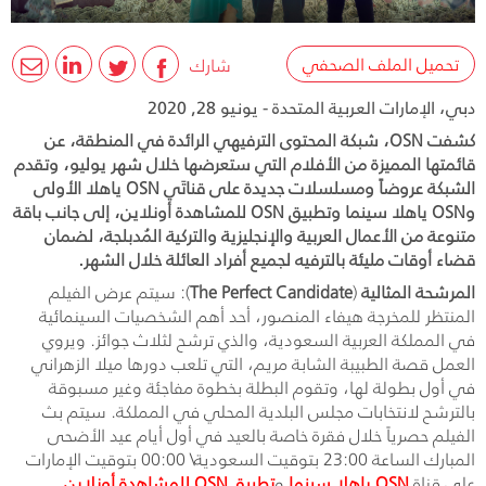
تحميل الملف الصحفي
شارك
دبي، الإمارات العربية المتحدة - يونيو 28, 2020
كشفت OSN، شبكة المحتوى الترفيهي الرائدة في المنطقة، عن
قائمتها المميزة من الأفلام التي ستعرضها خلال شهر يوليو، وتقدم
الشبكة عروضاً ومسلسلات جديدة على قناتَي OSN ياهلا الأولى
وOSN ياهلا سينما وتطبيق OSN للمشاهدة أونلاين، إلى جانب باقة
متنوعة من الأعمال العربية والإنجليزية والتركية المُدبلجة، لضمان
قضاء أوقات مليئة بالترفيه لجميع أفراد العائلة خلال الشهر.
المرشحة المثالية
(
The Perfect Candidate
): سيتم عرض الفيلم
المنتظر للمخرجة هيفاء المنصور، أحد أهم الشخصيات السينمائية
في المملكة العربية السعودية، والذي ترشح لثلاث جوائز. ويروي
العمل قصة الطبيبة الشابة مريم، التي تلعب دورها ميلا الزهراني
في أول بطولة لها، وتقوم البطلة بخطوة مفاجئة وغير مسبوقة
بالترشح لانتخابات مجلس البلدية المحلي في المملكة. سيتم بث
الفيلم حصرياً خلال فقرة خاصة بالعيد في أول أيام عيد الأضحى
المبارك الساعة 23:00 بتوقيت السعودية\ 00:00 بتوقيت الإمارات
على قناة
OSN
ياهلا سينما
و
تطبيق
OSN
للمشاهدة أونلاين
.