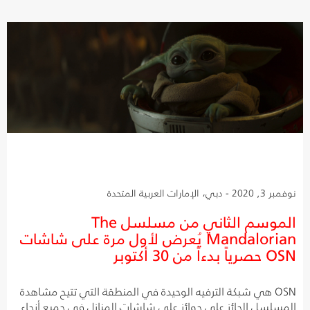
نوفمبر 3, 2020 - دبي، الإمارات العربية المتحدة
الموسم الثاني من مسلسل The
Mandalorian يُعرض لأول مرة على شاشات
OSN حصرياً بدءاً من 30 أكتوبر
OSN هي شبكة الترفيه الوحيدة في المنطقة التي تتيح مشاهدة
المسلسل الحائز على جوائز على شاشات المنازل في جميع أنحاء