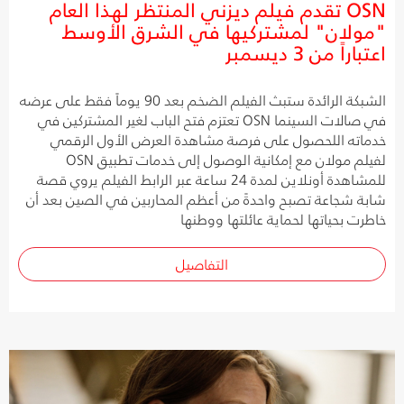
OSN تقدم فيلم ديزني المنتظر لهذا العام
"مولان" لمشتركيها في الشرق الأوسط
اعتباراً من 3 ديسمبر
الشبكة الرائدة ستبث الفيلم الضخم بعد 90 يوماً فقط على عرضه
في صالات السينما OSN تعتزم فتح الباب لغير المشتركين في
خدماته اللحصول على فرصة مشاهدة العرض الأول الرقمي
لفيلم مولان مع إمكانية الوصول إلى خدمات تطبيق OSN
للمشاهدة أونلاين لمدة 24 ساعة عبر الرابط الفيلم يروي قصة
شابة شجاعة تصبح واحدةً من أعظم المحاربين في الصين بعد أن
خاطرت بحياتها لحماية عائلتها ووطنها
التفاصيل