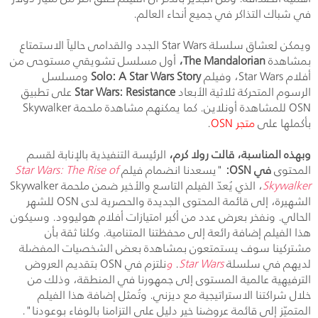
في شباك التذاكر في جميع أنحاء العالم.
ويمكن لعشاق سلسلة
Star Wars
الجدد والقدامى حالياً الاستمتاع
بمشاهدة
The Mandalorian
،
أول مسلسل تشويقي مستوحى من
أفلام
Star Wars
، وفيلم
Solo: A Star Wars Story
ومسلسل
الرسوم المتحركة ثلاثية الأبعاد
Star Wars: Resistance
على تطبيق
OSN
للمشاهدة أونلاين. كما يمكنهم مشاهدة ملحمة
Skywalker
بأكملها على
متجر
OSN
.
وبهذه المناسبة، قالت رولا كرم،
الرئيسة التنفيذية بالإنابة لقسم
المحتوى
في
OSN
:
"يسعدنا انضمام فيلم
Star Wars: The Rise of
Skywalker
، الذي يُعدّ الفيلم التاسع والأخير ضمن ملحمة
Skywalker
الشهيرة، إلى قائمة المحتوى الجديدة والحصرية لدى
OSN
للشهر
الحالي. ونفخر بعرض عدد من أكبر امتيازات أفلام هوليوود. وسيكون
هذا الفيلم إضافة رائعة إلى محفظتنا المتنامية. وكلنا ثقة بأن
مشتركينا سوف يستمتعون بمشاهدة بعض الشخصيات المفضلة
لديهم في سلسلة
Star Wars
.
و
نلتزم في
OSN
بتقديم العروض
الترفيهية عالمية المستوى إلى جمهورنا في المنطقة، وذلك من
خلال شراكتنا الاستراتيجية مع ديزني. وتُمثل إضافة هذا الفيلم
المتميّز إلى قائمة عروضنا خير دليل على التزامنا بالوفاء بوعودنا".