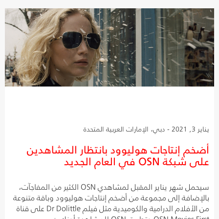
يناير 3, 2021 - دبي، الإمارات العربية المتحدة
أضخم إنتاجات هوليوود بانتظار المشاهدين
على شبكة OSN في العام الجديد
سيحمل شهر يناير المقبل لمشاهدي OSN الكثير من المفاجآت،
بالإضافة إلى مجموعة من أضخم إنتاجات هوليوود وباقة متنوعة
من الأفلام الدرامية والكوميدية مثل فيلم Dr Dolittle على قناة
OSN Movies First وتطبيق OSN للمشاهدة أونلاين