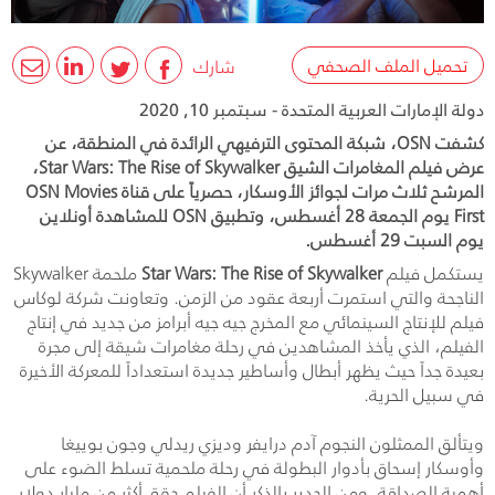
تحميل الملف الصحفي
شارك
دولة الإمارات العربية المتحدة - سبتمبر 10, 2020
كشفت OSN، شبكة المحتوى الترفيهي الرائدة في المنطقة، عن
عرض فيلم المغامرات الشيق Star Wars: The Rise of Skywalker،
المرشح ثلاث مرات لجوائز الأوسكار، حصرياً على قناة OSN Movies
First يوم الجمعة 28 أغسطس، وتطبيق OSN للمشاهدة أونلاين
يوم السبت 29 أغسطس.
يستكمل فيلم
Star Wars: The Rise of Skywalker
ملحمة
Skywalker
الناجحة والتي استمرت أربعة عقود من الزمن. وتعاونت شركة لوكاس
فيلم للإنتاج السينمائي مع المخرج جيه جيه أبرامز من جديد في إنتاج
الفيلم، الذي يأخذ المشاهدين في رحلة مغامرات شيقة إلى مجرة
بعيدة جداً حيث يظهر أبطال وأساطير جديدة استعداداً للمعركة الأخيرة
في سبيل الحرية.
ويتألق الممثلون النجوم آدم درايفر وديزي ريدلي وجون بوييغا
وأوسكار إسحاق بأدوار البطولة في رحلة ملحمية تسلط الضوء على
أهمية الصداقة. ومن الجدير بالذكر أن الفيلم حقق أكثر من مليار دولار