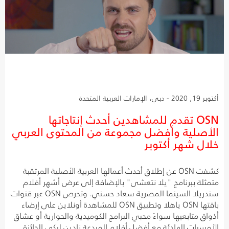
أكتوبر 19, 2020 - دبي، الإمارات العربية المتحدة
OSN تقدم للمشاهدين أحدث إنتاجاتها
الأصلية وأفضل مجموعة من المحتوى العربي
خلال شهر أكتوبر
كشفت OSN عن إطلاق أحدث أعمالها العربية الأصلية المرتقبة
متمثلة ببرنامج "يلا نتعشى" بالإضافة إلى عرض أشهر أفلام
سندريلا السينما المصرية سعاد حسني. وتحرص OSN عبر قنوات
باقتها OSN ياهلا وتطبيق OSN للمشاهدة أونلاين على إرضاء
أذواق متابعيها سواءً محبي البرامج الكوميدية والحوارية أو عشاق
الأمسيات الهادئة مع أفضل أفلام المبدعة نادين لبكي الحائزة