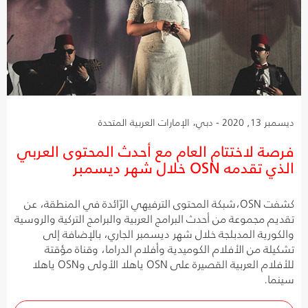
ديسمبر 13, 2020 - دبي، الإمارات العربية المتحدة
فرصة لاختتام العام مع أحدث المحتوى العربي
الذي تقدمه OSN خلال شهر ديسمبر
كشفت OSN،شبكة المحتوى الترفيهي الرّائدة في المنطقة، عن
تقديم مجموعة من أحدث البرامج العربية والبرامج التركية والروسية
والكورية المدبلجة خلال شهر ديسمبر الجاري، بالإضافة إلى
تشكيلة من الأفلام الكوميدية وأفلام الدراما، وقناة مؤقتة
للأفلام العربية القصيرة على OSN ياهلا الأولى وOSN ياهلا
سينما.