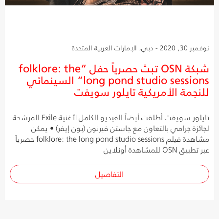
نوفمبر 30, 2020 - دبي، الإمارات العربية المتحدة
شبكة OSN تبث حصرياً حفل “folklore: the
long pond studio sessions” السينمائي
للنجمة الأمريكية تايلور سويفت
تايلور سويفت أطلقت أيضاً الفيديو الكامل لأغنية Exile المرشحة
لجائزة جرامي بالتعاون مع جاستن فيرنون (بون إيفر) • يمكن
مشاهدة فيلم folklore: the long pond studio sessions حصرياً
عبر تطبيق OSN للمشاهدة أونلاين
التفاصيل