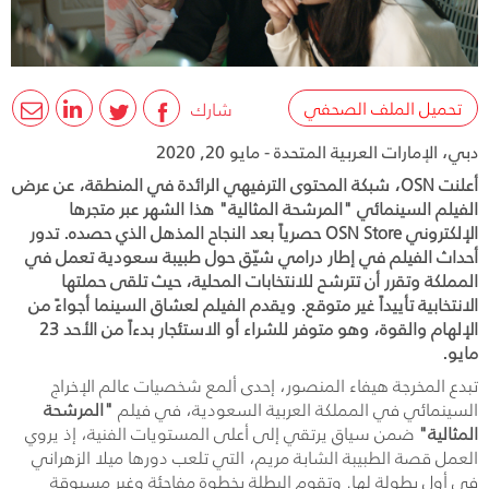
تحميل الملف الصحفي
شارك
دبي، الإمارات العربية المتحدة - مايو 20, 2020
أعلنت OSN، شبكة المحتوى الترفيهي الرائدة في المنطقة، عن عرض
الفيلم السينمائي "المرشحة المثالية" هذا الشهر عبر متجرها
الإلكتروني OSN Store حصرياً بعد النجاح المذهل الذي حصده. تدور
أحداث الفيلم في إطار درامي شيّق حول طبيبة سعودية تعمل في
المملكة وتقرر أن تترشح للانتخابات المحلية، حيث تلقى حملتها
الانتخابية تأييداً غير متوقع. ويقدم الفيلم لعشاق السينما أجواءً من
الإلهام والقوة، وهو متوفر للشراء أو الاستئجار بدءاً من الأحد 23
مايو.
تبدع المخرجة هيفاء المنصور، إحدى ألمع شخصيات عالم الإخراج
السينمائي في المملكة العربية السعودية، في فيلم
"المرشحة
المثالية"
ضمن سياق يرتقي إلى أعلى المستويات الفنية، إذ يروي
العمل قصة الطبيبة الشابة مريم، التي تلعب دورها ميلا الزهراني
في أول بطولة لها. وتقوم البطلة بخطوة مفاجئة وغير مسبوقة