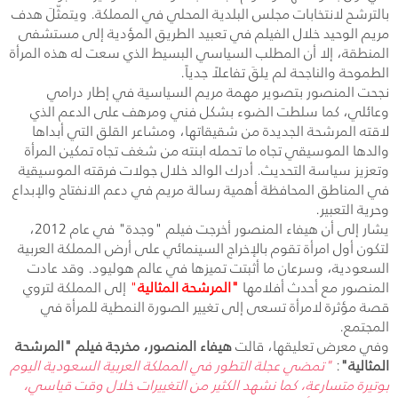
بالترشح لانتخابات مجلس البلدية المحلي في المملكة. ويتمثّلَ هدف
مريم الوحيد خلال الفيلم في تعبيد الطريق المؤدية إلى مستشفى
المنطقة، إلا أن المطلب السياسي البسيط الذي سعت له هذه المرأة
الطموحة والناجحة لم يلقَ تفاعلاً جدياً.
نجحت المنصور بتصوير مهمة مريم السياسية في إطار درامي
وعائلي، كما سلطت الضوء بشكل فني ومرهف على الدعم الذي
لاقته المرشحة الجديدة من شقيقاتها، ومشاعر القلق التي أبداها
والدها الموسيقي تجاه ما تحمله ابنته من شغف تجاه تمكين المرأة
وتعزيز سياسة التحديث. أدرك الوالد خلال جولات فرقته الموسيقية
في المناطق المحافظة أهمية رسالة مريم في دعم الانفتاح والإبداع
وحرية التعبير.
يشار إلى أن هيفاء المنصور أخرجت فيلم "وجدة" في عام 2012،
لتكون أول امرأة تقوم بالإخراج السينمائي على أرض المملكة العربية
السعودية، وسرعان ما أثبتت تميزها في عالم هوليود. وقد عادت
المنصور مع أحدث أفلامها
"المرشحة المثالية
"
إلى المملكة لتروي
قصة مؤثرة لامرأة تسعى إلى تغيير الصورة النمطية للمرأة في
المجتمع.
وفي معرض تعليقها، قالت
هيفاء المنصور، مخرجة فيلم "المرشحة
المثالية"
:
"تمضي عجلة التطور في المملكة العربية السعودية اليوم
بوتيرة متسارعة، كما نشهد الكثير من التغييرات خلال وقت قياسي،