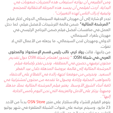
ومن الطبيعي أن يواجه استيعاب هذه المجريات صعوبات في
البداية. أردت لفيلمي أن يجسد هذه المرحلة الانتقالية للمجتمع
وكيفية إدراك الناس لهذه التغييرات".
تجدر الإشارة إلى أن مهرجان البندقية السينمائي الدولي اختار فيلم
"المرشحة المثالية"
ضمن قائمة الترشيحات لأفضل فيلم، كما دخل
العمل في منافسات أفضل فيلم ضمن البرنامج الرئيسي في
مهرجان بلغراد السينمائي
الدولي ومهرجان لندن السينمائي، ما يجعله من الأعمال التي لا
تفوّت.
من جانبها، قالت
رولا كرم، نائب رئيس قسم الإستحواذ والمحتوى
العربي في شبكة
OSN
:
"يتمحور اهتمام شبكة
OSN
حول تقديم
محتوى ترفيهي حصري في المنطقة، ونحن نفخر بإضافة فيلم
المرشحة المثالية إلى قائمة عروضنا المذهلة خلال عيد الفطر
السعيد. ونحرص من موقعنا كجهة رائدة في القطاع على الاحتفاء
بالمواهب المحلية وإتاحة وصول ما تقدمه من محتوى لمشتركينا في
كافة أنحاء الشرق الأوسط. يعتبر فيلم المرشحة المثالية عملاً مذهلاً
ومبهجاً يرتكز على الأمل والعزيمة التي نحن اليوم بأمس الحاجة
إليها".
يتوفر الفيلم للشراء والاستئجار على متجر
OSN Store
بدءاً من الأحد
23 مايو، وسيتم عرضه على قنوات الشبكة المتلفزة في شهر يوليو
القادم مع تزامن عيد لأضحى المبارك.