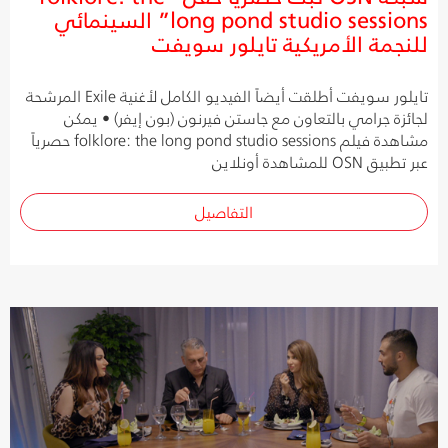
long pond studio sessions” السينمائي
للنجمة الأمريكية تايلور سويفت
تايلور سويفت أطلقت أيضاً الفيديو الكامل لأغنية Exile المرشحة
لجائزة جرامي بالتعاون مع جاستن فيرنون (بون إيفر) • يمكن
مشاهدة فيلم folklore: the long pond studio sessions حصرياً
عبر تطبيق OSN للمشاهدة أونلاين
التفاصيل