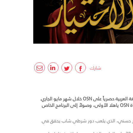
شارك
أعلنت OSN، شبكة البث الترفيهي الرائدة في المنطقة، عن قائمة مميزة من البرامج والأفلام والمسلسلات التي ستُعرض باللغة العربية حصرياً على OSN خلال شهر مايو الجاري.
وتَعِد الشبكة متابعيها بمحتوى عربي استثنائي يرضي جميع الأذواق، ابتداءً بالمسلسلات العربية والتركية وبرامج الطهو على قناة OSN ياهلا الأولى، وصولاً إلى البرنامج الخاص
مطرب تامر حسني، الذي يلعب دور شرطي شاب يحقق في