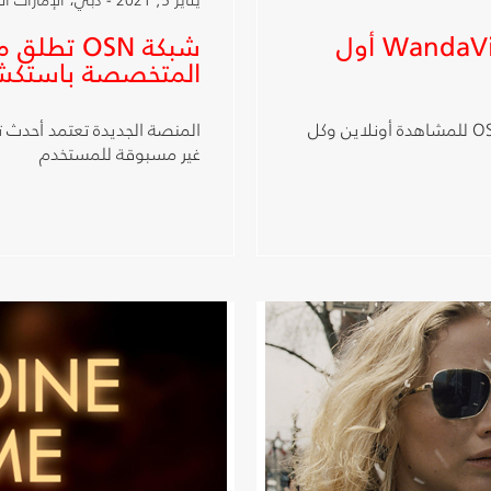
شبكة OSN تعرض مسلسل WandaVision أول
المتخصصة باستكش
الحلقات الجديدة تعرض كل يوم جمعة على تطبيق OSN للمشاهدة أونلاين وكل
المنصة الجديدة تعتمد أحدث تق
غير مسبوقة للمستخدم