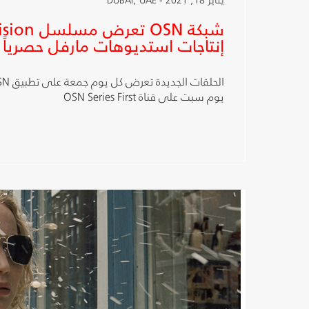
إنتاجات استديوهات مارفل حصرياً
يوم سبت على قناة OSN Series First