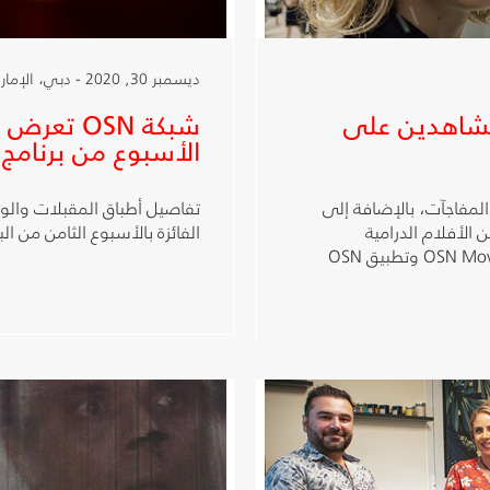
ديسمبر 30, 2020 - دبي، الإمارات العربية المتحدة
لمشاهدين على
شبكة OSN 
الأسبوع من برنامج
بل لمشاهدي OSN الكثير من المفاجآت، بالإضافة إلى
تفاصيل أطباق المقبلات والوج
الأفلام الدرامية
الفائزة بالأسبوع الثامن من الب
والكوميدية مثل فيلم Dr Dolittle على قناة OSN Movies First وتطبيق OSN