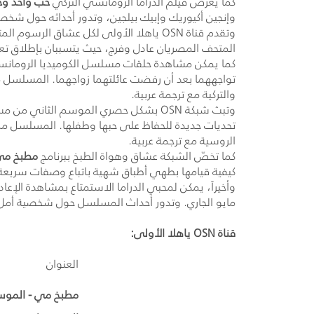
كما يُعرض فيلم الدراما الرومانسي التركي
حب واحد وحي
وإنجين أكيوريك وإبيك بيلجين، وتدور أحداثه حول شخصية أ
وتقدم قناة
OSN
المتحف المصريان عادل وفرج، حيث يتسببان بإطلاق تع
كما يمكن مشاهدة حلقات مسلسل الكوميديا الرومانسي
تواجههما بعد أن رفضت عائلتهما زواجهما. المسلسل من
والتركية مع ترجمة عربية.
وتبث شبكة
OSN
بشكل حصري الموسم الثاني من 
تحديات جديدة للحفاظ على حبها وطفلها. المسلسل من 
الروسية مع ترجمة عربية.
كما تخصّ الشبكة عشاق وهواة الطبخ ببرنامج
مطبخ م
كيفية قيامها بطهي أطباق شهية باتباع وصفات سريع
وأخيراً، يمكن لمحبي الدراما الاستمتاع بمشاهدة الإ
مايو الجاري. وتدور أحداث المسلسل حول شخصية أمل 
قناة
OSN
ياهلا الأولى:
العنوان
مطبخ مي - الموس