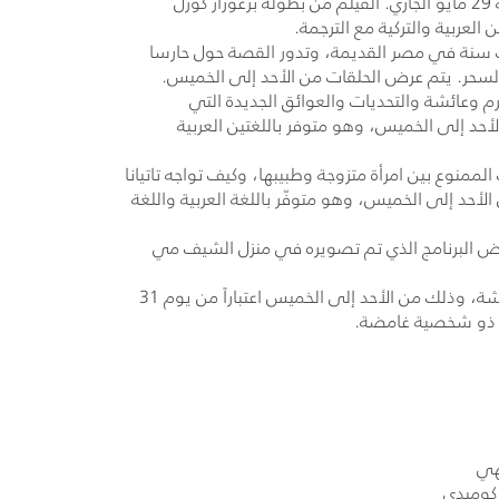
يوم الجمعة 29 مايو الجاري. الفيلم من بطولة برغوزار كورل
العربية والتركية مع الترجمة.
كل عشاق الرسوم المتحركة مسلسل الفراجنة الخيالي الكوميدي، والذي تجري أحداثه قبل 4 آلاف سنة في مصر القديمة، وتدور القصة حول حارسا
لسحر. يتم عرض الحلقات من الأحد إلى الخميس.
وعائشة والتحديات والعوائق الجديدة التي
حد إلى الخميس، وهو متوفر باللغتين العربية
ممنوع بين امرأة متزوجة وطبيبها، وكيف تواجه تاتيانا
د إلى الخميس، وهو متوفّر باللغة العربية واللغة
ض البرنامج الذي تم تصويره في منزل الشيف مي
، من بطولة باسل خياط وأمل بوشوشة، وذلك من الأحد إلى الخميس اعتباراً من يوم 31
ان ذو شخصية غامضة.
هي
وميدي