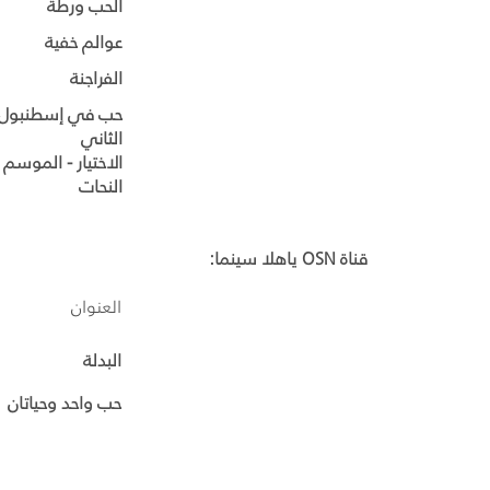
الحب ورطة
عوالم خفية
الفراجنة
حب في إسطنبول 
الثاني
الاختيار - الموسم 
النحات
قناة
OSN
ياهلا سينما:
العنوان
البدلة
حب واحد وحياتان