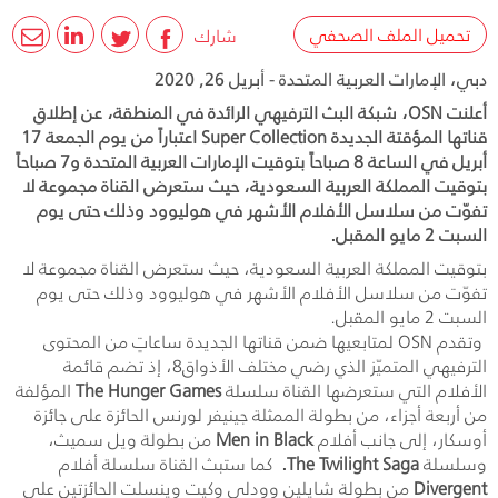
تحميل الملف الصحفي
شارك
دبي، الإمارات العربية المتحدة - أبريل 26, 2020
أعلنت OSN، شبكة البث الترفيهي الرائدة في المنطقة، عن إطلاق
قناتها المؤقتة الجديدة Super Collection اعتباراً من يوم الجمعة 17
أبريل في الساعة 8 صباحاً بتوقيت الإمارات العربية المتحدة و7 صباحاً
بتوقيت المملكة العربية السعودية، حيث ستعرض القناة مجموعة لا
تفوّت من سلاسل الأفلام الأشهر في هوليوود وذلك حتى يوم
السبت 2 مايو المقبل.
بتوقيت المملكة العربية السعودية، حيث ستعرض القناة مجموعة لا
تفوّت من سلاسل الأفلام الأشهر في هوليوود وذلك حتى يوم
السبت 2 مايو المقبل.
وتقدم
OSN
لمتابعيها ضمن قناتها الجديدة ساعاتٍ من المحتوى
الترفيهي المتميّز الذي رضي مختلف الأذواق
8
، إذ تضم قائمة
الأفلام التي ستعرضها القناة سلسلة
The Hunger Games
المؤلفة
من أربعة أجزاء، من بطولة الممثلة جينيفر لورنس الحائزة على جائزة
أوسكار، إلى جانب أفلام
Men in Black
من بطولة ويل سميث،
وسلسلة
The Twilight Saga
.
كما ستبث القناة سلسلة أفلام
Divergent
من بطولة شايلين وودلي وكيت وينسلت الحائزتين على