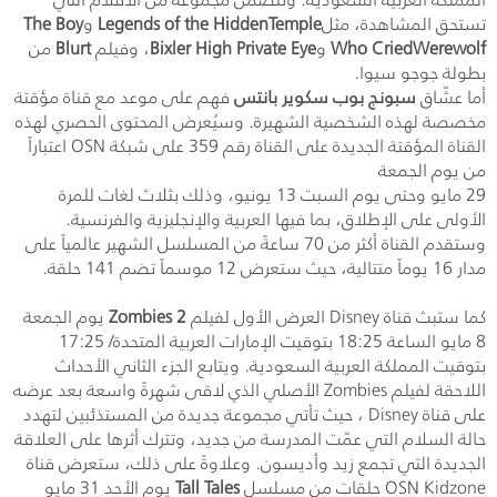
تستحق المشاهدة، مثل
Legends of the HiddenTemple
و
The Boy
Who CriedWerewolf
و
Bixler High Private Eye
، وفيلم
Blurt
من
بطولة جوجو سيوا.
أما عشّاق
سبونج بوب سكوير بانتس
فهم على موعد مع قناة مؤقتة
مخصصة لهذه الشخصية الشهيرة. وسيُعرض المحتوى الحصري لهذه
القناة المؤقتة الجديدة على القناة رقم 359 على شبكة
OSN
اعتباراً
من يوم الجمعة
29 مايو وحتى يوم السبت 13 يونيو، وذلك بثلاث لغات للمرة
الأولى على الإطلاق، بما فيها العربية والإنجليزية والفرنسية.
وستقدم القناة أكثر من 70 ساعةً من المسلسل الشهير عالمياً على
مدار 16 يوماً متتالية، حيث ستعرض 12 موسماً تضم 141 حلقة.
كما ستبث قناة
Disney
العرض الأول لفيلم
Zombies 2
يوم الجمعة
8 مايو الساعة 18:25 بتوقيت الإمارات العربية المتحدة/ 17:25
بتوقيت المملكة العربية السعودية. ويتابع الجزء الثاني الأحداث
اللاحقة لفيلم
Zombies
الأصلي الذي لاقى شهرةً واسعة بعد عرضه
على قناة
Disney
، حيث تأتي مجموعة جديدة من المستذئبين لتهدد
حالة السلام التي عمّت المدرسة من جديد، وتترك أثرها على العلاقة
الجديدة التي تجمع زيد وأديسون. وعلاوةً على ذلك، ستعرض قناة
OSN Kidzone
حلقات من مسلسل
Tall Tales
يوم الأحد 31 مايو