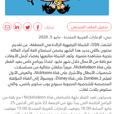
تحميل الملف الصحفي
شارك
دبي، الإمارات العربية المتحدة - مايو 5, 2020
كشفت OSN، الشبكة الترفيهية الرائدة في المنطقة، عن تقديم
محتوى عائلي جديد هذا الشهر يضمن استمتاع كافة أفراد العائلة
بتجربة مشاهدة متميزة. وتَعِد الشبكة متابعيها بقضاء أجمل الأوقات
مع باقة من الأعمال خلال شهر مايو، ابتداءً ببرنامجٍ خاص بعيد الفطر
على قناة Nickelodeon، مروراً بحلقاتٍ متتالية من مسلسلات
شخصيات الأبطال والأشرار على قناة Nicktoons، والعرض الأول
لفيلم Zombies 2 على قناة Disney، ووصولاً إلى القناة المؤقتة
المخصصة للشخصية المحبوبة سبونج بوب سكوير بانتس، والتي
ستتوفر بثلاث لغات.
وسيكون لعيد الفطر نكهة خاصةعلى قناة
Nickelodeon
ا مع باقة من
البرامج الخاصة التي يبدأ بثها من الجمعة 22 مايو إلى الاثنين 25
مايو الساعة 16:00 بتوقيت الإمارات العربية المتحدة/ 15:00 بتوقيت
المملكة العربية السعودية. وتتضمن مجموعة من الأفلام التي