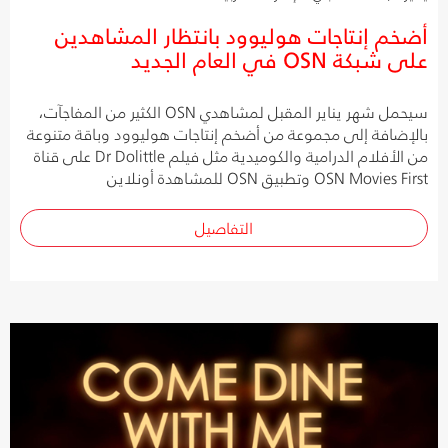
أضخم إنتاجات هوليوود بانتظار المشاهدين
على شبكة OSN في العام الجديد
سيحمل شهر يناير المقبل لمشاهدي OSN الكثير من المفاجآت،
بالإضافة إلى مجموعة من أضخم إنتاجات هوليوود وباقة متنوعة
من الأفلام الدرامية والكوميدية مثل فيلم Dr Dolittle على قناة
OSN Movies First وتطبيق OSN للمشاهدة أونلاين
التفاصيل