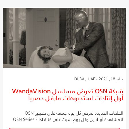
يناير 18, 2021 - DUBAI, UAE
شبكة OSN تعرض مسلسل WandaVision
أول إنتاجات استديوهات مارفل حصرياً
الحلقات الجديدة تعرض كل يوم جمعة على تطبيق OSN
للمشاهدة أونلاين وكل يوم سبت على قناة OSN Series First