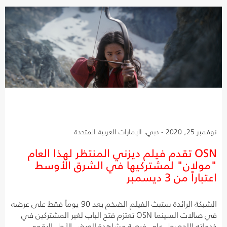
نوفمبر 25, 2020 - دبي، الإمارات العربية المتحدة
OSN تقدم فيلم ديزني المنتظر لهذا العام
"مولان" لمشتركيها في الشرق الأوسط
اعتباراً من 3 ديسمبر
الشبكة الرائدة ستبث الفيلم الضخم بعد 90 يوماً فقط على عرضه
في صالات السينما OSN تعتزم فتح الباب لغير المشتركين في
خدماته اللحصول على فرصة مشاهدة العرض الأول الرقمي