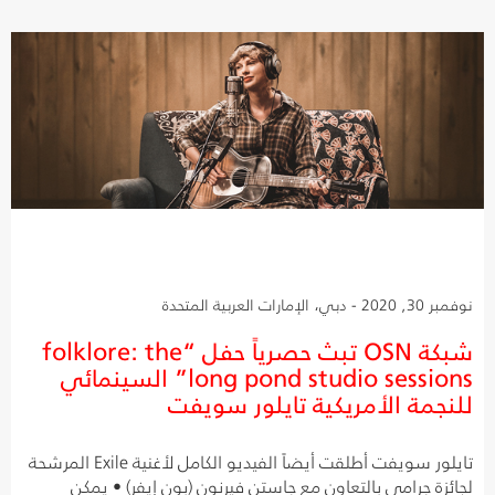
نوفمبر 30, 2020 - دبي، الإمارات العربية المتحدة
شبكة OSN تبث حصرياً حفل “folklore: the
long pond studio sessions” السينمائي
للنجمة الأمريكية تايلور سويفت
تايلور سويفت أطلقت أيضاً الفيديو الكامل لأغنية Exile المرشحة
لجائزة جرامي بالتعاون مع جاستن فيرنون (بون إيفر) • يمكن