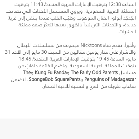
الساعة 12:38 بتوقيت الإمارات العربية المتحدة/ 11:48 بتوقيت
المملكة العربية السعودية. ويروي المسلسل الأحداث التي تصادف
الجُدجُد أبولو، الفنان الموهوب وطيّب القلب عندما ينتقل إلى قرية
جديدة، والتحديّات التي تبدأ بالظهور بعدها لتعكّر صفو مملكة
الحشرات.
وأخيراً، تقدم قناة
Nicktoons
مجموعة من مسلسلات الأبطال
والأشرار على مدار يومين متتاليين من السبت 30 مايو إلى الأحد 31
مايو، الساعة 19:45 بتوقيت الإمارات العربية المتحدة/ 18:45
بتوقيت المملكة العربية السعودية. وتضم القائمة حلقاتٍ من
مسلسل
The Fairly Odd Parents
و
Kung Fu Panda
و
The
Penguins of Madagascar
و
SpongeBob SquarePants
، لتضمن
ساعاتٍ طويلة من المرح والتسلية للأحبة الصغار.