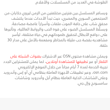
الطوشة في العديد من المسلسلات والأفلام.
ويسافر المسلسل بين فترتين مختلفتين من الزمن ليروي حكاياتٍ من
المجتمعين السوري والمصري، حيث تبدأ الأحداث عندما يكتشف
محقق شاب على حافة الموت ملفات وأسراراً غامضة مصادفةً.
ويسلّط المسلسل الضوء على قوة الحب والروابط العائلية، وتأثيرها
على دوافع الأبطال لتحقيق طموحاتهم في حياة مختلفة، ليأسر
مشاهديه بقصة حب مليئة بالمخاطر ومفعمة بالأمل على مدار 30
حلقة.
ويمكن مشاهدة محتوى OSN عبر الاشتراك
بقنوات الشبكة على
التلفاز
أو عبر
تطبيقها للمشاهدة أونلاين
، كما يمكن للمشتركين الجدد
تجربة الخدمة لمدة 7 أيام مجاناً من خلال الموقع الإلكتروني
osn.com، وعبر تطبيقات الأجهزة العاملة بنظامي آي أو إس وأندرويد
وعلى الشاشات الذكية العاملة بنظام آبل وأندرويد وشاشات
سامسونج وإل جي.