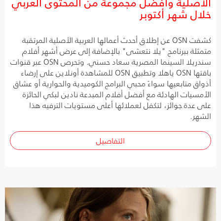
الأصلية وأفضل مجموعة من المحتوى العربي
خلال شهر أكتوبر
كشفت OSN عن إطلاق أحدث أعمالها العربية الأصلية المرتقبة
متمثلة ببرنامج "يلا نتعشى" بالإضافة إلى عرض أشهر أفلام
سندريلا السينما المصرية سعاد حسني. وتحرص OSN عبر قنوات
باقتها OSN ياهلا وتطبيق OSN للمشاهدة أونلاين على إرضاء
أذواق متابعيها سواءً محبي البرامج الكوميدية والحوارية أو عشاق
الأمسيات الهادئة مع أفضل أفلام المبدعة نادين لبكي الحائزة
على عدة جوائز، لتكفل لعملائها أعلى مستويات الترفيه هذا
الشهر.
التفاصيل