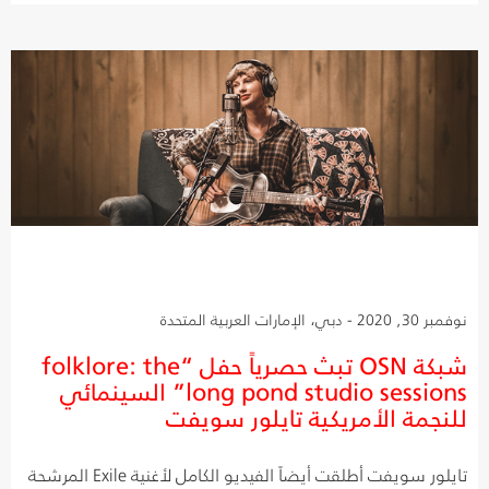
نوفمبر 30, 2020 - دبي، الإمارات العربية المتحدة
شبكة OSN تبث حصرياً حفل “folklore: the
long pond studio sessions” السينمائي
للنجمة الأمريكية تايلور سويفت
تايلور سويفت أطلقت أيضاً الفيديو الكامل لأغنية Exile المرشحة