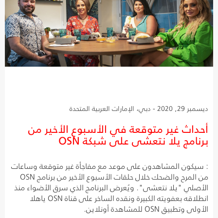
ديسمبر 29, 2020 - دبي، الإمارات العربية المتحدة
أحداث غير متوقعة في الأسبوع الأخير من
برنامج يلا نتعشى على شبكة OSN
: سيكون المشاهدون على موعد مع مفاجأة غير متوقعة وساعات
من المرح والضحك خلال حلقات الأسبوع الأخير من برنامج OSN
الأصلي "يلا نتعشى". ويُعرض البرنامج الذي سرق الأضواء منذ
انطلاقه بعفويته الكبيرة ونقده الساخر على قناة OSN ياهلا
الأولى وتطبيق OSN للمشاهدة أونلاين.