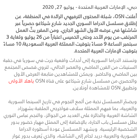
دبي، الإمارات العربية المتحدة - يوليو 27, 2020
أعلنت OSN، شبكة المحتوى الترفيهي الرائدة في المنطقة، عن
إطلاق مسلسل الدراما السوري الجديد شارع شيكاغو حصرياً عبر
شاشتها في عرضه الأول الشهر الجاري. ومن المقرر بثّ العمل
المرتقب من يوم الأحد وحتى الخميس اعتباراً من 26 يوليو ولغاية 3
سبتمبر الساعة 9 مساءً بتوقيت المملكة العربية السعودية/ 10 مساءً
بتوقيت الإمارات العربية المتحدة.
وتستند الدراما السورية إلى أحداث واقعية جرت في سوريا في حقبة
الستينات من القرن الماضي والعصر الحالي، لتروي قصص المجتمع
بين الماضي والحاضر. ويمكن للمشاهدين متابعة العرض الأول
والحصري من مسلسل شارع شيكاغو على قناة OSN
ياهلا الأولى
وتطبيق OSN للمشاهدة أونلاين.
ويضمّ المسلسل نخبة من ألمع النجوم في تاريخ السينما السورية
والعربية، بما فيهم الممثلة سلاف فواخرجي الملقبة بشهرزاد
الشاشة العربية والحائزة على العديد من الجوائز، والنجم عباس النوري
بطل مسلسل باب الحارة، بالإضافة إلى الممثل مهيار خضور بدور
الشخصية الرئيسية. ويشهد المسلسل عودة أسطورة الدراما
السورية والعربية دريد لحام إلى الشاشة، والذي يُعرف بدور غوار