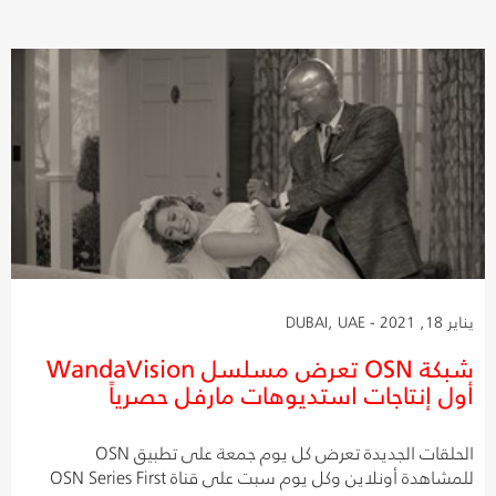
يناير 18, 2021 - DUBAI, UAE
شبكة OSN تعرض مسلسل WandaVision
أول إنتاجات استديوهات مارفل حصرياً
الحلقات الجديدة تعرض كل يوم جمعة على تطبيق OSN
للمشاهدة أونلاين وكل يوم سبت على قناة OSN Series First