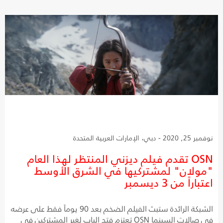
نوفمبر 25, 2020 - دبي، الإمارات العربية المتحدة
OSN تقدم فيلم ديزني المنتظر لهذا العام
"مولان" لمشتركيها في الشرق الأوسط
اعتباراً من 3 ديسمبر
الشبكة الرائدة ستبث الفيلم الضخم بعد 90 يوماً فقط على عرضه
في صالات السينما OSN تعتزم فتح الباب لغير المشتركين في