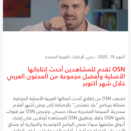
أكتوبر 19, 2020 - دبي، الإمارات العربية المتحدة
OSN تقدم للمشاهدين أحدث إنتاجاتها
الأصلية وأفضل مجموعة من المحتوى العربي
خلال شهر أكتوبر
كشفت OSN عن إطلاق أحدث أعمالها العربية الأصلية المرتقبة
متمثلة ببرنامج "يلا نتعشى" بالإضافة إلى عرض أشهر أفلام
سندريلا السينما المصرية سعاد حسني. وتحرص OSN عبر قنوات
باقتها OSN ياهلا وتطبيق OSN للمشاهدة أونلاين على إرضاء
أذواق متابعيها سواءً محبي البرامج الكوميدية والحوارية أو عشاق
الأمسيات الهادئة مع أفضل أفلام المبدعة نادين لبكي الحائزة