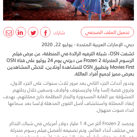
تحميل الملف الصحفي
شارك
دبي، الإمارات العربية المتحدة - يوليو 22, 2020
كشفت OSN، شبكة الترفيه الرائدة في المنطقة، عن عرض فيلم
الرسوم المتحركة Frozen 2 من ديزني يوم 24 يوليو على قناة OSN
Movies First وتطبيق OSN للمشاهدة أونلاين، لتخصّ المشاهدين
بعرض مميز لجميع أفراد العائلة.
وتدور أحداث الجزء الثاني بعد مرور ثلاث سنوات على الجزء الأول،
وتروي قصة إلسا وآنا وكريستوف وأولاف وسفين خلال رحلتهم
المشوّقة عبر الغابة المسحورة والبحار المظلمة خارج مملكتهم، بهدف
إنقاذ المملكة واستكشاف أصل القوى المذهلة لإلسا بعد سماعها
لنداء صوت مجهول.
وحصد
Frozen 2
أكثر من 1.4 مليار دولار أمريكي في شباك التذاكر
في مختلف أنحاء العالم، وتم تصنيفه كأفضل فيلم رسوم متحركة
في التاريخ. وقام بأداء أصوات الشخصيات كلٌ من إيدينا مينزيل