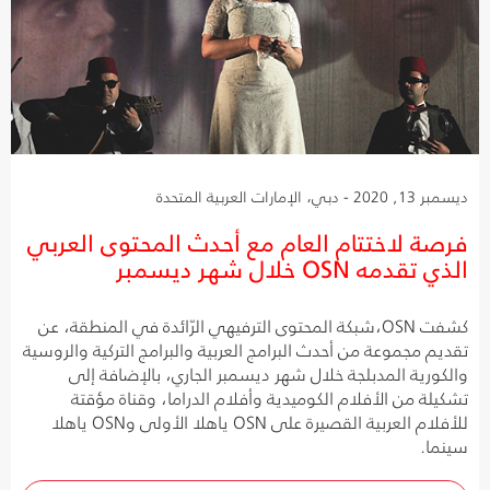
ديسمبر 13, 2020 - دبي، الإمارات العربية المتحدة
فرصة لاختتام العام مع أحدث المحتوى العربي
الذي تقدمه OSN خلال شهر ديسمبر
كشفت OSN،شبكة المحتوى الترفيهي الرّائدة في المنطقة، عن
تقديم مجموعة من أحدث البرامج العربية والبرامج التركية والروسية
والكورية المدبلجة خلال شهر ديسمبر الجاري، بالإضافة إلى
تشكيلة من الأفلام الكوميدية وأفلام الدراما، وقناة مؤقتة
للأفلام العربية القصيرة على OSN ياهلا الأولى وOSN ياهلا
سينما.