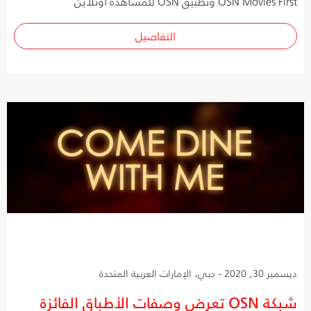
OSN Movies First وتطبيق OSN للمشاهدة أونلاين
التفاصيل
ديسمبر 30, 2020 - دبي، الإمارات العربية المتحدة
شبكة OSN تعرض وصفات الأطباق الفائزة