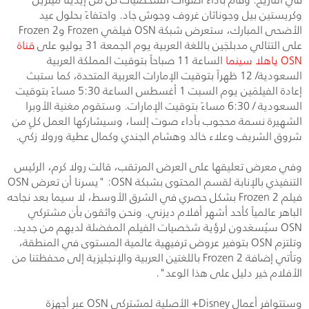
وكريستين بيل وجوناثان غروف وجوش جاد. واحتفاءً بحلول عيد
الأضحى المبارك، ستعرض شبكة
OSN
فيلمَي
Frozen
و
Frozen 2
على التتالي مدبلجَين باللغة العربية يوم الجمعة 31 يوليو على
قناة
OSN
ياهلا سينما
الساعة 11 صباحاً بتوقيت المملكة العربية
السعودية/ 12 ظهراً بتوقيت الإمارات العربية المتحدة، كما ستبث
إعادة الفيلمَين يوم السبت 1 أغسطس الساعة 5:30 مساءً بتوقيت
السعودية / 6:30 مساءً بتوقيت الإمارات. وستقوم مغنية الأوبرا
الشهيرة نسمة محجوب بأداء صوت إلسا، وسيشاركها العمل كلٍ من
شروق الشريف وعلاء خالد وهشام الجندي وكمال عطية ورولا زكي.
وفي معرض تعليقها على العرض المرتقب، قالت رولا كرم، الرئيس
التنفيذي بالإنابة لقسم المحتوى بشبكة
OSN
: "يسرنا أن تعرض
OSN
فيلم
Frozen 2
بشكل حصري في الشرق الأوسط، لا سيما بعد نجاحه
الباهر عالمياً كأحد أشهر أفلام ديزني. ونحن واثقون بأن مشتركي
OSN
سيُسعَدون لرؤية شخصيات الفيلم المفضلة لديهم من جديد.
وتلتزم
OSN
بتوفير عروض ترفيهية عالمية المستوى في المنطقة،
وتأتي إضافة
Frozen 2
باللغتين العربية والإنجليزية إلى محفظتنا من
الأفلام خير دليل على هذا الوعد".
وستتوافر أعمال
Disney
+ الأصلية لمشتركي
OSN
عبر أجهزة