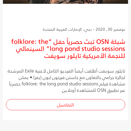
نوفمبر 30, 2020 - دبي، الإمارات العربية المتحدة
شبكة OSN تبث حصرياً حفل “folklore: the
long pond studio sessions” السينمائي
للنجمة الأمريكية تايلور سويفت
تايلور سويفت أطلقت أيضاً الفيديو الكامل لأغنية Exile المرشحة
لجائزة جرامي بالتعاون مع جاستن فيرنون (بون إيفر) • يمكن
مشاهدة فيلم folklore: the long pond studio sessions حصرياً
عبر تطبيق OSN للمشاهدة أونلاين
التفاصيل