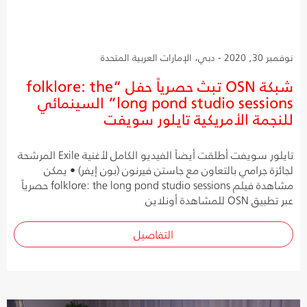
نوفمبر 30, 2020 - دبي، الإمارات العربية المتحدة
شبكة OSN تبث حصرياً حفل “folklore: the
long pond studio sessions” السينمائي
للنجمة الأمريكية تايلور سويفت
تايلور سويفت أطلقت أيضاً الفيديو الكامل لأغنية Exile المرشحة
لجائزة جرامي بالتعاون مع جاستن فيرنون (بون إيفر) • يمكن
مشاهدة فيلم folklore: the long pond studio sessions حصرياً
عبر تطبيق OSN للمشاهدة أونلاين
التفاصيل