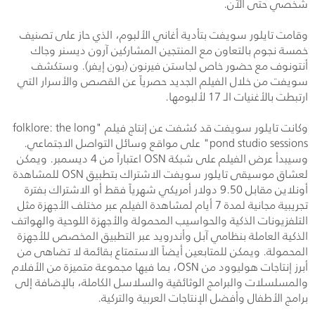
شخصي حتى الآن.
وقامت تايلور سويفت بتأدية أغاني الألبوم، الذي حاز على تصنيف
خمسة نجوم بالتعاون مع المنتجين المشاركين آرون ديسنر وجاك
أنتونوف مع حضور خاص لجاستن فيرنون (بون إيفر). وستكشف
سويفت من خلال الفيلم الجديد حصرياً عن القصص والأسرار التي
ارتبطت بالأغنيات الـ 17 لألبومها.
وكانت تايلور سويفت قد كشفت عن إنتاج فيلم "
folklore: the long
pond studio sessions
" على مواقع وسائل التواصل الاجتماعي.
وسيبدأ عرض الفيلم على شبكة
OSN
اعتباراً من 4 ديسمبر. ويمكن
لعشاق موسيقى تايلور سويفت الاشتراك بتطبيق
OSN
للمشاهدة
أونلاين مقابل 9.50 دولار أمريكي شهرياً فقط أو الاشتراك بفترة
تجريبية مجانية لمدة 7 أيام لمشاهدة الفيلم عبر مختلف الأجهزة مثل
التلفزيونات الذكية والحواسيب المحمولة والأجهزة اللوحية والهواتف
الذكية العاملة بنظامي آبل وأندرويد عبر التطبيق المخصص للأجهزة
المحمولة. ويمكن للمتابعين أيضاً الاستمتاع بقائمة لا تضاهى من
أبرز إنتاجات هوليوود من
OSN
، بما فيها مجموعة متميزة من الأفلام
والمسلسلات والبرامج الوثائقية والسلاسل الكاملة، بالإضافة إلى
برامج الأطفال وأفضل الإنتاجات العربية والتركية.