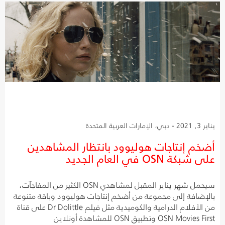
يناير 3, 2021 - دبي، الإمارات العربية المتحدة
أضخم إنتاجات هوليوود بانتظار المشاهدين
على شبكة OSN في العام الجديد
سيحمل شهر يناير المقبل لمشاهدي OSN الكثير من المفاجآت،
بالإضافة إلى مجموعة من أضخم إنتاجات هوليوود وباقة متنوعة
من الأفلام الدرامية والكوميدية مثل فيلم Dr Dolittle على قناة
OSN Movies First وتطبيق OSN للمشاهدة أونلاين