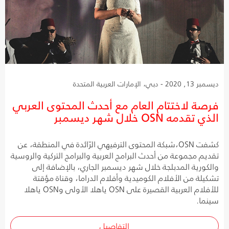
ديسمبر 13, 2020 - دبي، الإمارات العربية المتحدة
فرصة لاختتام العام مع أحدث المحتوى العربي
الذي تقدمه OSN خلال شهر ديسمبر
كشفت OSN،شبكة المحتوى الترفيهي الرّائدة في المنطقة، عن
تقديم مجموعة من أحدث البرامج العربية والبرامج التركية والروسية
والكورية المدبلجة خلال شهر ديسمبر الجاري، بالإضافة إلى
تشكيلة من الأفلام الكوميدية وأفلام الدراما، وقناة مؤقتة
للأفلام العربية القصيرة على OSN ياهلا الأولى وOSN ياهلا
سينما.
التفاصيل