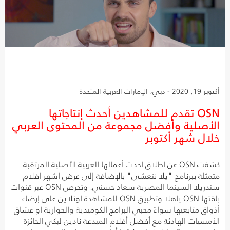
أكتوبر 19, 2020 - دبي، الإمارات العربية المتحدة
OSN تقدم للمشاهدين أحدث إنتاجاتها
الأصلية وأفضل مجموعة من المحتوى العربي
خلال شهر أكتوبر
كشفت OSN عن إطلاق أحدث أعمالها العربية الأصلية المرتقبة
متمثلة ببرنامج "يلا نتعشى" بالإضافة إلى عرض أشهر أفلام
سندريلا السينما المصرية سعاد حسني. وتحرص OSN عبر قنوات
باقتها OSN ياهلا وتطبيق OSN للمشاهدة أونلاين على إرضاء
أذواق متابعيها سواءً محبي البرامج الكوميدية والحوارية أو عشاق
الأمسيات الهادئة مع أفضل أفلام المبدعة نادين لبكي الحائزة