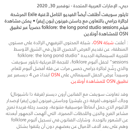
دبي، الإمارات العربية المتحدة - نوفمبر 30, 2020
تايلور سويفت أطلقت أيضاً الفيديو الكامل لأغنية Exile المرشحة
لجائزة جرامي بالتعاون مع جاستن فيرنون (بون إيفر) • يمكن مشاهدة
فيلم folklore: the long pond studio sessions حصرياً عبر تطبيق
OSN للمشاهدة أونلاين
: أعلنت
شبكة
OSN
، شبكة المحتوى الترفيهي الرائدة على مستوى
المنطقة، عن تقديم العرض الحصري الأول في الشرق الأوسط
للتجربة السينمائية الجديدة "
folklore: the long pond studio
sessions
" لحفل ألبوم
folklore
، للنجمة الأمريكية تايلور سويفت
والذي رشّح لجائزة جرامي خمس مرات عن فئة أفضل ألبوم للعام.
وسيبدأ عرض الحفل السينمائي على
OSN
ابتداءً من 4 ديسمبر عبر
تطبيق
OSN
للمشاهدة أونلاين
.
وقد تعاونت سويفت مع الفنانين آرون ديسنر (فرقة ذا ناشيونال)
وجاك أنتونوف (فرقة ذي بليشرز) وجاستن فيرنون (بون إيفر) لإصدار
الألبوم الذي حمل أنماطاً موسيقية متنوعة، وجسد رحلة فريدة تمزج
مشاعر الفرح والحزن واللحظات المميزة، التي ألهمت الجمهور أبعدته
عن الشعور بالوحدة. وشارك الفنانون في تسجيل ألبوم
folklore
وهم على بعد آلاف الأميال عن بعضهم دون أن يلتقوا بشكل