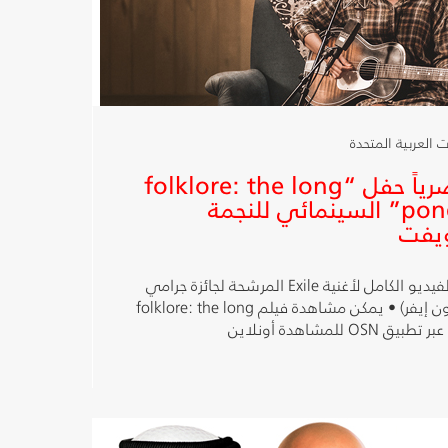
شبكة OSN تبث حصرياً حفل “folklore: the long
pond studio sessions” السينمائي للنجمة
ويفت
تايلور سويفت أطلقت أيضاً الفيديو الكامل لأغنية Exile المرشحة لجائزة جرامي
بالتعاون مع جاستن فيرنون (بون إيفر) • يمكن مشاهدة فيلم folklore: the long