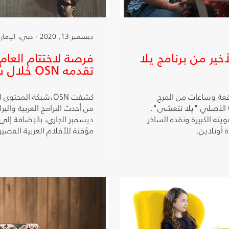
ديسمبر 13, 2020 - دبي، الإمارات العربية المتحدة
ير من برنامج يلا
فرصة لاختتام العام
تقدمه OSN خلال شهر ديسمبر
عة وساعات من المرح
كشفت OSN،شبكة الم
والضحك خلال حلقات الأسبوع الأخير من برنامج OSN الأصلي "يلا نتعشى".
من أحدث البرامج العربية والبر
يته الكبيرة ونقده الساخر
ديسمبر الجاري، بالإضافة إلى 
مؤقتة للأفلام العربية القصيرة على OSN ياهلا الأولى وOSN