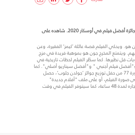
دبي، الإمارات العربية المتحدة: فيلم Parasite فيلم من كوريا الجنوبية صوّر عام 2019، وهو كوميديا سوداء وتشويق، حاز على جائزة أفضل فيلم في أوسكار 2020. شاهده على
ج بونغ جون هو. ويحكي الفيلم قصة عائلة ’كيمز‘ الفقيرة، وعن
عهم. ويتمتع المخرج جون هو بموهبة فريدة في مزج
، متابعيها بقصص متعددة العناصر والمستويات قل نظيرها. كما سطّر الفيلم لحظات تاريخية في
" و"أفضل فيلم أجنبي " و"أفضل سيناريو أصلي". كما
فاز الفيلم بجائزة السعفة الذهبية خلال مهرجان ’كان‘ السينمائي لعام 2019، ليصبح أول فيلم كوري يفوز بهذه الجائزة. وفي الدورة 77 من حفل توزيع جوائز ’جولدن جلوب‘، حصل
 "أفضل فيلم أجنبي". للمشاهدة من خلال جهاز استقبال OSN، يمكن الضغط على صورة الفيلم، أو على ملف "أفلام جديدة"
متجرStore’ ‘OSN. ويمكن للمشتركين شراء ’Parasite‘ والاحتفاظ به لفترة غير محدودة من خلال خدمة ’الشراء والإحتفاظ‘ أو استئجاره لمدة 48 ساعة، كما سيتوفر الفيلم في وقت