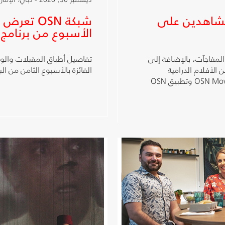
لمشاهدين على
شبكة OSN 
الأسبوع من برنامج
بل لمشاهدي OSN الكثير من المفاجآت، بالإضافة إلى
تفاصيل أطباق المقبلات والوج
الأفلام الدرامية
الفائزة بالأسبوع الثامن من الب
والكوميدية مثل فيلم Dr Dolittle على قناة OSN Movies First وتطبيق OSN