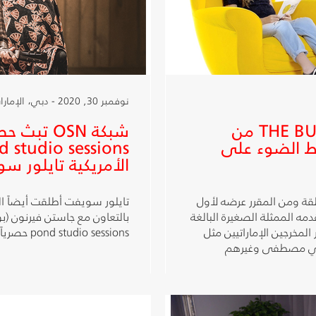
نوفمبر 30, 2020 - دبي، الإمارات العربية المتحدة
OSN تطلق برنامج THE BUZZ WITH EVA من
يط الضوء على
الأمريكية تايلور س
قة ومن المقرر عرضه لأول
ديسمبرالبرنامج تقدمه الممثلة الصغيرة البالغة
ر المخرجين الإماراتيين مثل
pond studio sessions حصرياً عبر تطبيق OSN للمشاهدة أونلاين
وعلي مصطفى وغيرهم