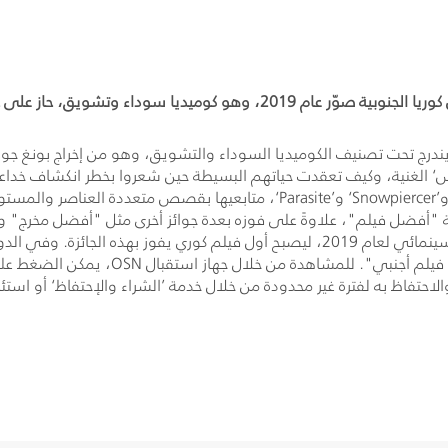
201 في كوريا الجنوبية، ويندرج تحت تصنيف الكوميديا السوداء والتشويق، وهو من إخرا
اركس‘ الغنية، وكيف تعقدت حياتهم البسيطة حين شعروا بخطر انكشاف خدا
التصنيفات المختلفة، حيث تدهش أفلامه، مثل Okja‘ و’Snowpiercer‘ و’Parasite‘
فئة "أفضل فيلم"، علاوةً على فوزه بعدة جوائز أخرى مثل "أفضل مخرج
الفيلم على ثلاثة ترشيحات وفاز بجائزة عن فئة