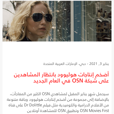
يناير 3, 2021 - دبي، الإمارات العربية المتحدة
أضخم إنتاجات هوليوود بانتظار المشاهدين
على شبكة OSN في العام الجديد
سيحمل شهر يناير المقبل لمشاهدي OSN الكثير من المفاجآت،
بالإضافة إلى مجموعة من أضخم إنتاجات هوليوود وباقة متنوعة
من الأفلام الدرامية والكوميدية مثل فيلم Dr Dolittle على قناة
OSN Movies First وتطبيق OSN للمشاهدة أونلاين