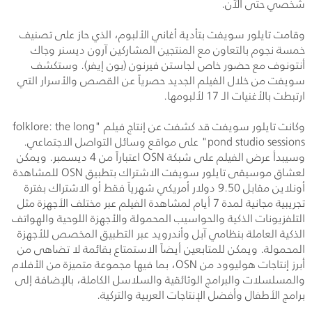
شخصي حتى الآن.
وقامت تايلور سويفت بتأدية أغاني الألبوم، الذي حاز على تصنيف
خمسة نجوم بالتعاون مع المنتجين المشاركين آرون ديسنر وجاك
أنتونوف مع حضور خاص لجاستن فيرنون (بون إيفر). وستكشف
سويفت من خلال الفيلم الجديد حصرياً عن القصص والأسرار التي
ارتبطت بالأغنيات الـ 17 لألبومها.
وكانت تايلور سويفت قد كشفت عن إنتاج فيلم "
folklore: the long
pond studio sessions
" على مواقع وسائل التواصل الاجتماعي.
وسيبدأ عرض الفيلم على شبكة
OSN
اعتباراً من 4 ديسمبر. ويمكن
لعشاق موسيقى تايلور سويفت الاشتراك بتطبيق
OSN
للمشاهدة
أونلاين مقابل 9.50 دولار أمريكي شهرياً فقط أو الاشتراك بفترة
تجريبية مجانية لمدة 7 أيام لمشاهدة الفيلم عبر مختلف الأجهزة مثل
التلفزيونات الذكية والحواسيب المحمولة والأجهزة اللوحية والهواتف
الذكية العاملة بنظامي آبل وأندرويد عبر التطبيق المخصص للأجهزة
المحمولة. ويمكن للمتابعين أيضاً الاستمتاع بقائمة لا تضاهى من
أبرز إنتاجات هوليوود من
OSN
، بما فيها مجموعة متميزة من الأفلام
والمسلسلات والبرامج الوثائقية والسلاسل الكاملة، بالإضافة إلى
برامج الأطفال وأفضل الإنتاجات العربية والتركية.