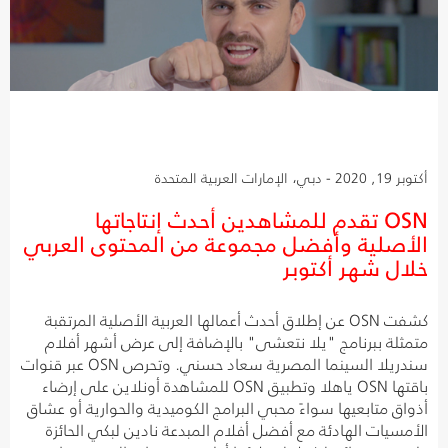
أكتوبر 19, 2020 - دبي، الإمارات العربية المتحدة
OSN تقدم للمشاهدين أحدث إنتاجاتها
الأصلية وأفضل مجموعة من المحتوى العربي
خلال شهر أكتوبر
كشفت OSN عن إطلاق أحدث أعمالها العربية الأصلية المرتقبة
متمثلة ببرنامج "يلا نتعشى" بالإضافة إلى عرض أشهر أفلام
سندريلا السينما المصرية سعاد حسني. وتحرص OSN عبر قنوات
باقتها OSN ياهلا وتطبيق OSN للمشاهدة أونلاين على إرضاء
أذواق متابعيها سواءً محبي البرامج الكوميدية والحوارية أو عشاق
الأمسيات الهادئة مع أفضل أفلام المبدعة نادين لبكي الحائزة