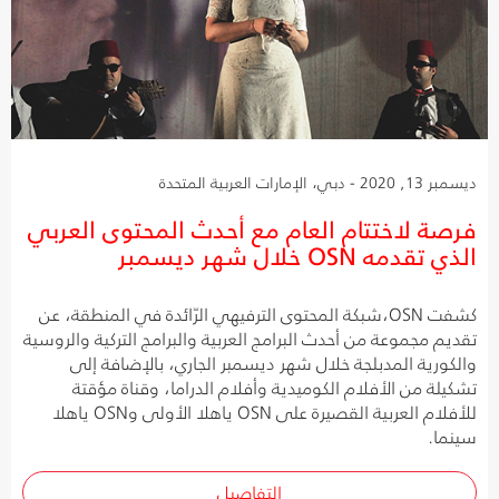
ديسمبر 13, 2020 - دبي، الإمارات العربية المتحدة
فرصة لاختتام العام مع أحدث المحتوى العربي
الذي تقدمه OSN خلال شهر ديسمبر
كشفت OSN،شبكة المحتوى الترفيهي الرّائدة في المنطقة، عن
تقديم مجموعة من أحدث البرامج العربية والبرامج التركية والروسية
والكورية المدبلجة خلال شهر ديسمبر الجاري، بالإضافة إلى
تشكيلة من الأفلام الكوميدية وأفلام الدراما، وقناة مؤقتة
للأفلام العربية القصيرة على OSN ياهلا الأولى وOSN ياهلا
سينما.
التفاصيل