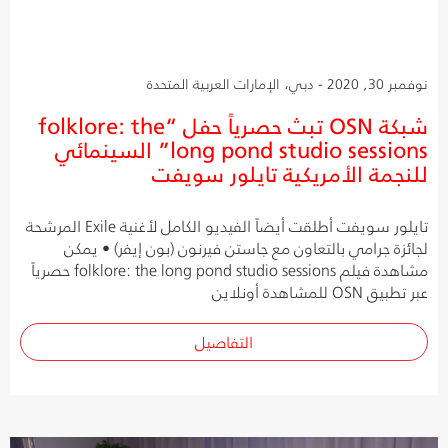
نوفمبر 30, 2020 - دبي، الإمارات العربية المتحدة
شبكة OSN تبث حصرياً حفل “folklore: the
long pond studio sessions” السينمائي
للنجمة الأمريكية تايلور سويفت
تايلور سويفت أطلقت أيضاً الفيديو الكامل لأغنية Exile المرشحة
لجائزة جرامي بالتعاون مع جاستن فيرنون (بون إيفر) • يمكن
مشاهدة فيلم folklore: the long pond studio sessions حصرياً
عبر تطبيق OSN للمشاهدة أونلاين
التفاصيل