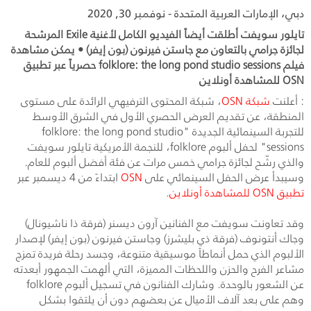
دبي، الإمارات العربية المتحدة - نوفمبر 30, 2020
تايلور سويفت أطلقت أيضاً الفيديو الكامل لأغنية Exile المرشحة
لجائزة جرامي بالتعاون مع جاستن فيرنون (بون إيفر) • يمكن مشاهدة
فيلم folklore: the long pond studio sessions حصرياً عبر تطبيق
OSN للمشاهدة أونلاين
: أعلنت
شبكة
OSN
، شبكة المحتوى الترفيهي الرائدة على مستوى
المنطقة، عن تقديم العرض الحصري الأول في الشرق الأوسط
للتجربة السينمائية الجديدة "
folklore: the long pond studio
sessions
" لحفل ألبوم
folklore
، للنجمة الأمريكية تايلور سويفت
والذي رشّح لجائزة جرامي خمس مرات عن فئة أفضل ألبوم للعام.
وسيبدأ عرض الحفل السينمائي على
OSN
ابتداءً من 4 ديسمبر عبر
تطبيق
OSN
للمشاهدة أونلاين
.
وقد تعاونت سويفت مع الفنانين آرون ديسنر (فرقة ذا ناشيونال)
وجاك أنتونوف (فرقة ذي بليشرز) وجاستن فيرنون (بون إيفر) لإصدار
الألبوم الذي حمل أنماطاً موسيقية متنوعة، وجسد رحلة فريدة تمزج
مشاعر الفرح والحزن واللحظات المميزة، التي ألهمت الجمهور أبعدته
عن الشعور بالوحدة. وشارك الفنانون في تسجيل ألبوم
folklore
وهم على بعد آلاف الأميال عن بعضهم دون أن يلتقوا بشكل