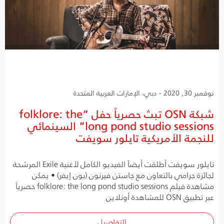
نوفمبر 30, 2020 - دبي، الإمارات العربية المتحدة
شبكة OSN تبث حصرياً حفل “folklore: the
long pond studio sessions” السينمائي
للنجمة الأمريكية تايلور سويفت
تايلور سويفت أطلقت أيضاً الفيديو الكامل لأغنية Exile المرشحة
لجائزة جرامي بالتعاون مع جاستن فيرنون (بون إيفر) • يمكن
مشاهدة فيلم folklore: the long pond studio sessions حصرياً
عبر تطبيق OSN للمشاهدة أونلاين
التفاصيل