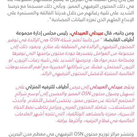
في ذلك المحتوى الترفيهي المميز. ويأتي ذلك منسجما مع حرصنا
الشديد على تلبية رغباتهم من خلال قدرتنا الفائقة والمستمرة على
الإبداع الملهم الذي تعززه البيانات المصاحبة".
ومن جانبه، قال
عبيدلي العبيدلي
، رئيس مجلس إدارة مجموعة
أطياف القابضة
:
"من جانبنا تُعتبر شبكة
OSN
هي الرائدة في توفير
المحتوى الترفيهي الرائدة في المنطقة بلا منازع. ويعود ذلك إلى
مجموعة من العوامل يتصدرها جودة محتوى برامجها التي توفرها
وضخامة حجم موادها، وحرصها الشديد على تلبية رغبات الزبون، او
الزبون المحتمل، فضلاً عن شراكاتها الحصرية مع أهم الاستديوهات
العالمية المنتجة لأفضل المحتوى الترفيهي الرائد.
ونوّه
عبيدلي العبيدلى
إلى حرص
أطياف للترفيه المنزلي
على
تسهيل وصول محتوى
OSN
المميز والحصري إلى أوسع شرائح
المجتمع الباحثة عن محتوى مميز، يحتضن أفضل الأفلام وأحدث
المسلسلات، شاملا المحتوى العربي وبرامج تخاطب نمط الحياة
الأسرية، معززة بالمشاهد الوثائقية، التي تنتجه أشهر العلامات
العالمية في قطاع الترفيه، وأكثرها عراقة.
وتنتشر مراكز توزيع محتوى
OSN
الترفيهي في معظم مدن البحرين