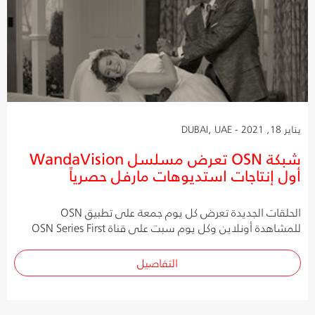
يناير 18, 2021 - DUBAI, UAE
شبكة OSN تعرض مسلسل WandaVision
أول إنتاجات استديوهات مارفل حصرياً
الحلقات الجديدة تعرض كل يوم جمعة على تطبيق OSN
للمشاهدة أونلاين وكل يوم سبت على قناة OSN Series First
التفاصيل