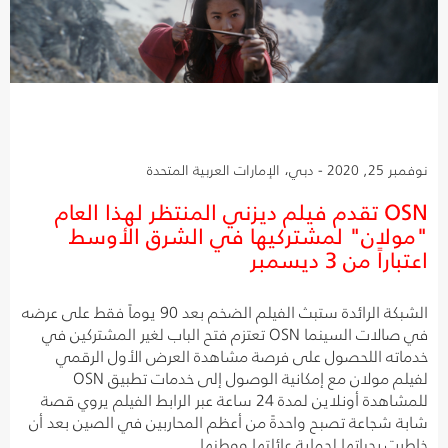
نوفمبر 25, 2020 - دبي، الإمارات العربية المتحدة
OSN تقدم فيلم ديزني المنتظر لهذا العام
"مولان" لمشتركيها في الشرق الأوسط
اعتباراً من 3 ديسمبر
الشبكة الرائدة ستبث الفيلم الضخم بعد 90 يوماً فقط على عرضه
في صالات السينما OSN تعتزم فتح الباب لغير المشتركين في
خدماته اللحصول على فرصة مشاهدة العرض الأول الرقمي
لفيلم مولان مع إمكانية الوصول إلى خدمات تطبيق OSN
للمشاهدة أونلاين لمدة 24 ساعة عبر الرابط الفيلم يروي قصة
شابة شجاعة تصبح واحدةً من أعظم المحاربين في الصين بعد أن
خاطرت بحياتها لحماية عائلتها ووطنها