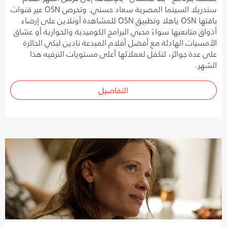
سندريلا السينما المصرية سعاد حسني. وتحرص OSN عبر قنوات
باقتها OSN ياهلا وتطبيق OSN للمشاهدة أونلاين على إرضاء
أذواق متابعيها سواءً محبي البرامج الكوميدية والحوارية أو عشاق
الأمسيات الهادئة مع أفضل أفلام المبدعة نادين لبكي الحائزة
على عدة جوائز، لتكفل لعملائها أعلى مستويات الترفيه هذا
الشهر.
التفاصيل