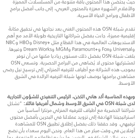
حيث يحتضن هذا المحتوى باقة متنوعة من المسلسلات المميزة
والأفلام الشّهيرة معززة بالمحتوى العربي، إلى جانب أفضل برامج
الأطفال وبرامج الحياة الأسرية.
تقدم شبكة
OSN
هذه المحتوى الغني بعد نجاحها في تحقيق مكانةً
إقليمية مميزةً، جاءت بفضل شراكاتها التاريخية طويلة الأمد مع أهم
الاستديوهات العالمية في هذا القطاع مثل +
Disney
و
HBO
و
NBC
و
Universal
و
Fox
و+
Paramount
و
MGM
و
Dream Works
وغيرها.
بلغت شبكة
OSN
بفضل ذلك مستوى رياديا مكنها من أن توفر
لمشتركيها محتوى لا يُضاهى من البرامج الحصرية. وتسعى
OSN
بموجب هذه الشراكة مع أطياف للترفيه المنزلي إلى ترسيخ نيل رضى
مشاهدي برامجها بوصف كونها شبكة الترفيه الرائدة في الشرق
الأوسط.
وبهذه المناسبة أكد هاني الكخن، الرئيس التنفيذي للشؤون التجارية
لدى شبكة
OSN
في الشرق الأوسط وشمال أفريقيا قائلا:
"تشكل
شراكتنا الحصرية مع أطياف للترفيه المنزلي مرتكزا أساسياً من
استراتيجيتنا الهادفة إلى تزويد عملائنا في البحرين بأفضل محتوى
ترفيهي. وقد حققنا ذلك بفضل إطلاق تطبيق
OSN
للمشاهدة
أونلاين في وقت مبكر من هذا العام. ونحن اليوم سعداء بأن نضع
بين يدي زبائن الشبكة في البحرين ما يشبع تطلعاتهم المتنوعة، بما