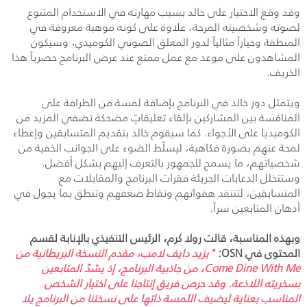
وقد وقع الاختيار على خالد بسبب مهارته في الاستخدام المتنوع
لصوته وشخصيته المرحة، علاوة على كونه موهبة معروفة في
المنطقة وخياراً مثالياً لدور المعلق الصوتي الكوميدي، وسيكون
المشاهدون على موعد مع عمل ممتع عند عرض البرنامج حصرياً هذا
الخريف.
ويتمثل دور خالد في البرنامج بإضافة لمسة من الطرافة على
المنافسة بين المشاركين بإلقاء تعليقاتٍ مضحكة تضفي المزيد من
الكوميديا على الأجواء. كما سيقوم خالد بتقديم المتسابقين وإعطاء
لمحة عنهم بصورة فكاهية، ليسلّط الضوء على الجوانب الخفية من
شخصياتهم، ما يسمح للجمهور بالتعرف إليهم بشكل أفضل.
وستتخلل الدعابات الجريئة فقرات البرنامج والمقابلات مع
المتسابقين، لتنتقد هفواتهم ونقاط ضعفهم وتنطق بما يجول في
أذهان المتابعين سراً.
وبهذه المناسبة، قالت رولا كرم، الرئيس
التنفيذي
بالإنابة لقسم
المحتوى في
OSN
:
"يزيد دايف لامب، مقدم النسخة البريطانية من
Come Dine With Me
، من جاذبية البرنامج، إذ يشدّ المتابعين
بسخريته اللاذعة. وقد حرص فريق إنتاجنا على اختيار الشخص
المناسب بعناية ليضيف اللمسة ذاتها على نسختنا من البرنامج
يلا