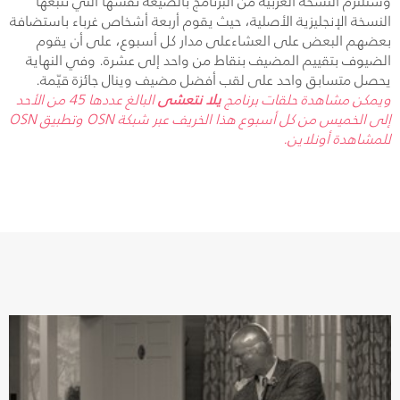
وستلتزم النسخة العربية من البرنامج بالصيغة نفسها التي تتبعها
النسخة الإنجليزية الأصلية، حيث يقوم أربعة أشخاص غرباء باستضافة
بعضهم البعض على العشاءعلى مدار كل أسبوع، على أن يقوم
الضيوف بتقييم المضيف بنقاط من واحد إلى عشرة. وفي النهاية
يحصل متسابق واحد على لقب أفضل مضيف وينال جائزة قيّمة.
ويمكن مشاهدة حلقات برنامج
يلا نتعشى
البالغ عددها 45 من الأحد
إلى الخميس من كل أسبوع هذا الخريف عبر شبكة
OSN
وتطبيق
OSN
للمشاهدة أونلاين.