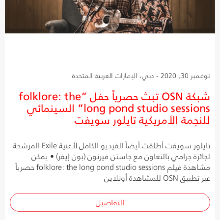
نوفمبر 30, 2020 - دبي، الإمارات العربية المتحدة
شبكة OSN تبث حصرياً حفل “folklore: the
long pond studio sessions” السينمائي
للنجمة الأمريكية تايلور سويفت
تايلور سويفت أطلقت أيضاً الفيديو الكامل لأغنية Exile المرشحة
لجائزة جرامي بالتعاون مع جاستن فيرنون (بون إيفر) • يمكن
مشاهدة فيلم folklore: the long pond studio sessions حصرياً
عبر تطبيق OSN للمشاهدة أونلاين
التفاصيل