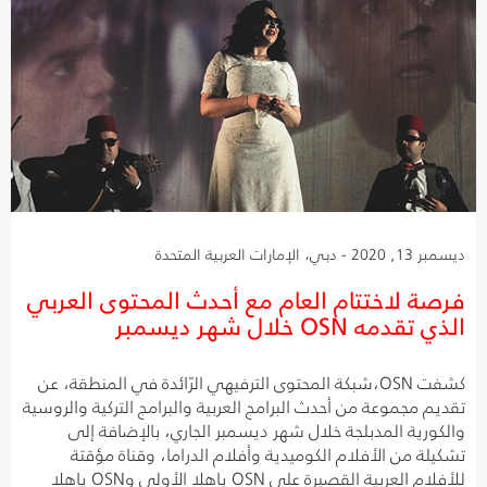
ديسمبر 13, 2020 - دبي، الإمارات العربية المتحدة
فرصة لاختتام العام مع أحدث المحتوى العربي
الذي تقدمه OSN خلال شهر ديسمبر
كشفت OSN،شبكة المحتوى الترفيهي الرّائدة في المنطقة، عن
تقديم مجموعة من أحدث البرامج العربية والبرامج التركية والروسية
والكورية المدبلجة خلال شهر ديسمبر الجاري، بالإضافة إلى
تشكيلة من الأفلام الكوميدية وأفلام الدراما، وقناة مؤقتة
للأفلام العربية القصيرة على OSN ياهلا الأولى وOSN ياهلا