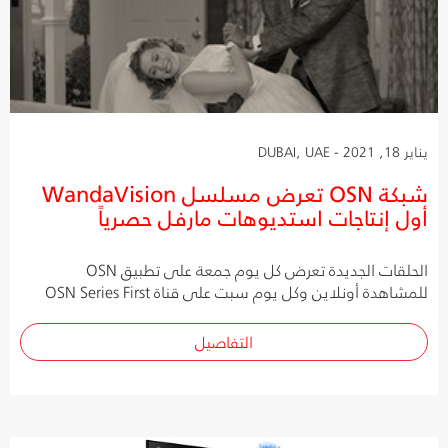
يناير 18, 2021 - DUBAI, UAE
شبكة OSN تعرض مسلسل WandaVision
أول إنتاجات استديوهات مارفل حصرياً
الحلقات الجديدة تعرض كل يوم جمعة على تطبيق OSN
للمشاهدة أونلاين وكل يوم سبت على قناة OSN Series First
التفاصيل