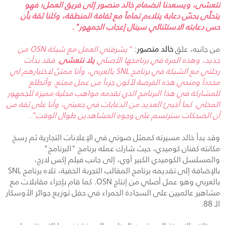
نتعشى
، ويسعدنا انضمام خالد منصور إلى فريق العمل؛ فهو
يتحلّى بحسّ دعابة يتلاءم تماماً مع ثقافة المنطقة، وكلنا ثقة بأن
حس دعابته الاستثنائي سينال إعجاب الجمهور".
من جانبه، علق
خالد منصور
:
"يشرفني العمل مع شبكة
OSN
من
جديد، وهذه المرة في برنامجها الأصلي
يلا نتعشى
. فقد بدأت
رحلتي مع الشبكة في برنامج
SNL
بالعربي، وأنا ممتنّ لاختيارهم لي
مجدداً ومنحي هذه الفرصة لأكون جزءاً من عمل ممتع. وأتطلع
للمشاركة في هذا البرنامج الذي تقدمه مواهب محلية مميزة للجمهور
المحلي. كما أخبئ العديد من الدعابات في جعبتي، وأنا على ثقة من
أن الضحكات سترتسم على وجوه المشاهدين طوال الوقت".
وقد بدأ خالد مسيرته كممثل صوتي في الإعلانات التجارية ثم رسخ
مكانته كفنان كوميدي، حيث شارك عمله برنامج "البرنامج"
والمسلسل الكوميدي الكبير أوي، إلى جانب فيلم إكس لارج،
بالإضافة إلى تقديمه برنامج المقالب التجربة الخفية، تلاه برنامج
SNL
بالعربي وهو عمل أصلي من إنتاج
OSN
. كما قام بإجراء مقابلات مع
مشاهير عالميين على السجادة الحمراء في حفل توزيع جوائز الأوسكار
الـ 88.