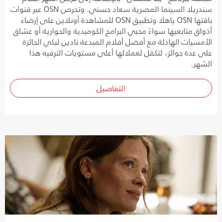
سندريلا السينما المصرية سعاد حسني. وتحرص OSN عبر قنوات
باقتها OSN ياهلا وتطبيق OSN للمشاهدة أونلاين على إرضاء
أذواق متابعيها سواءً محبي البرامج الكوميدية والحوارية أو عشاق
الأمسيات الهادئة مع أفضل أفلام المبدعة نادين لبكي الحائزة
على عدة جوائز، لتكفل لعملائها أعلى مستويات الترفيه هذا
الشهر.
التفاصيل