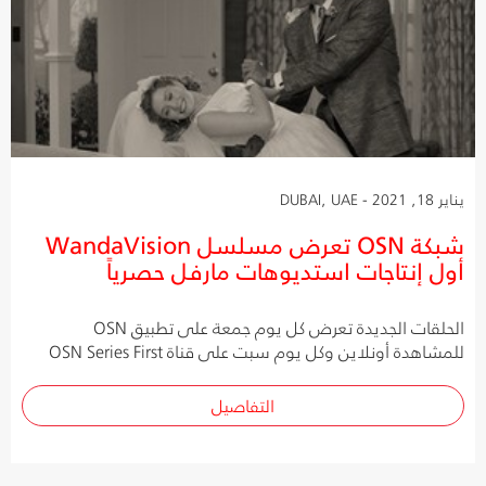
يناير 18, 2021 - DUBAI, UAE
شبكة OSN تعرض مسلسل WandaVision
أول إنتاجات استديوهات مارفل حصرياً
الحلقات الجديدة تعرض كل يوم جمعة على تطبيق OSN
للمشاهدة أونلاين وكل يوم سبت على قناة OSN Series First
التفاصيل