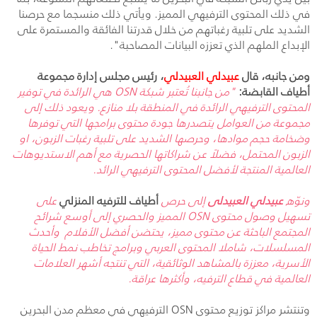
في ذلك المحتوى الترفيهي المميز. ويأتي ذلك منسجما مع حرصنا
الشديد على تلبية رغباتهم من خلال قدرتنا الفائقة والمستمرة على
الإبداع الملهم الذي تعززه البيانات المصاحبة".
ومن جانبه، قال
عبيدلي العبيدلي
، رئيس مجلس إدارة مجموعة
أطياف القابضة
:
"من جانبنا تُعتبر شبكة
OSN
هي الرائدة في توفير
المحتوى الترفيهي الرائدة في المنطقة بلا منازع. ويعود ذلك إلى
مجموعة من العوامل يتصدرها جودة محتوى برامجها التي توفرها
وضخامة حجم موادها، وحرصها الشديد على تلبية رغبات الزبون، او
الزبون المحتمل، فضلاً عن شراكاتها الحصرية مع أهم الاستديوهات
العالمية المنتجة لأفضل المحتوى الترفيهي الرائد.
ونوّه
عبيدلي العبيدلى
إلى حرص
أطياف للترفيه المنزلي
على
تسهيل وصول محتوى
OSN
المميز والحصري إلى أوسع شرائح
المجتمع الباحثة عن محتوى مميز، يحتضن أفضل الأفلام وأحدث
المسلسلات، شاملا المحتوى العربي وبرامج تخاطب نمط الحياة
الأسرية، معززة بالمشاهد الوثائقية، التي تنتجه أشهر العلامات
العالمية في قطاع الترفيه، وأكثرها عراقة.
وتنتشر مراكز توزيع محتوى
OSN
الترفيهي في معظم مدن البحرين