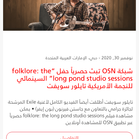
نوفمبر 30, 2020 - دبي، الإمارات العربية المتحدة
شبكة OSN تبث حصرياً حفل “folklore: the
long pond studio sessions” السينمائي
للنجمة الأمريكية تايلور سويفت
تايلور سويفت أطلقت أيضاً الفيديو الكامل لأغنية Exile المرشحة
لجائزة جرامي بالتعاون مع جاستن فيرنون (بون إيفر) • يمكن
مشاهدة فيلم folklore: the long pond studio sessions حصرياً
عبر تطبيق OSN للمشاهدة أونلاين
التفاصيل