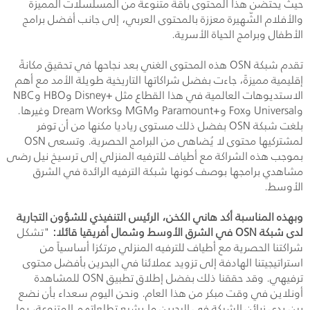
حيث يحتضن هذا المحتوى باقة متنوعة من المسلسلات المميزة
والأفلام الشّهيرة معززة بالمحتوى العربي، إلى جانب أفضل برامج
الأطفال وبرامج الحياة الأسرية.
تقدم شبكة
OSN
هذه المحتوى الغني بعد نجاحها في تحقيق مكانةً
إقليمية مميزةً، جاءت بفضل شراكاتها التاريخية طويلة الأمد مع أهم
الاستديوهات العالمية في هذا القطاع مثل +
Disney
و
HBO
و
NBC
و
Universal
و
Fox
و+
Paramount
و
MGM
و
Dream Works
وغيرها.
بلغت شبكة
OSN
بفضل ذلك مستوى رياديا مكنها من أن توفر
لمشتركيها محتوى لا يُضاهى من البرامج الحصرية. وتسعى
OSN
بموجب هذه الشراكة مع أطياف للترفيه المنزلي إلى ترسيخ نيل رضى
مشاهدي برامجها بوصف كونها شبكة الترفيه الرائدة في الشرق
الأوسط.
وبهذه المناسبة أكد هاني الكخن، الرئيس التنفيذي للشؤون التجارية
لدى شبكة
OSN
في الشرق الأوسط وشمال أفريقيا قائلا:
"تشكل
شراكتنا الحصرية مع أطياف للترفيه المنزلي مرتكزا أساسياً من
استراتيجيتنا الهادفة إلى تزويد عملائنا في البحرين بأفضل محتوى
ترفيهي. وقد حققنا ذلك بفضل إطلاق تطبيق
OSN
للمشاهدة
أونلاين في وقت مبكر من هذا العام. ونحن اليوم سعداء بأن نضع
بين يدي زبائن الشبكة في البحرين ما يشبع تطلعاتهم المتنوعة، بما