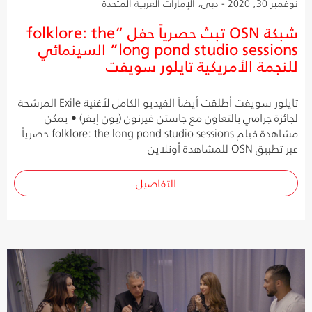
نوفمبر 30, 2020 - دبي، الإمارات العربية المتحدة
شبكة OSN تبث حصرياً حفل “folklore: the
long pond studio sessions” السينمائي
للنجمة الأمريكية تايلور سويفت
تايلور سويفت أطلقت أيضاً الفيديو الكامل لأغنية Exile المرشحة
لجائزة جرامي بالتعاون مع جاستن فيرنون (بون إيفر) • يمكن
مشاهدة فيلم folklore: the long pond studio sessions حصرياً
عبر تطبيق OSN للمشاهدة أونلاين
التفاصيل