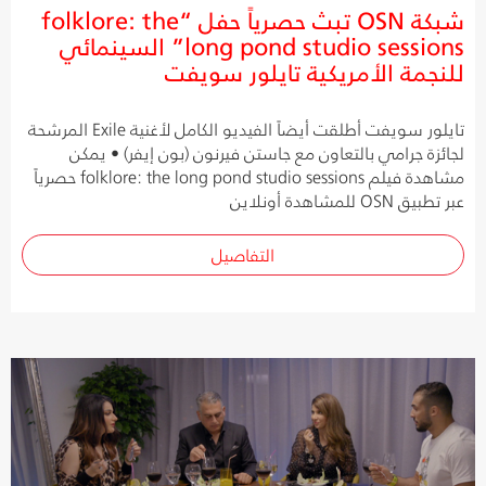
شبكة OSN تبث حصرياً حفل “folklore: the
long pond studio sessions” السينمائي
للنجمة الأمريكية تايلور سويفت
تايلور سويفت أطلقت أيضاً الفيديو الكامل لأغنية Exile المرشحة
لجائزة جرامي بالتعاون مع جاستن فيرنون (بون إيفر) • يمكن
مشاهدة فيلم folklore: the long pond studio sessions حصرياً
عبر تطبيق OSN للمشاهدة أونلاين
التفاصيل