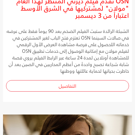
OSN تقدم فيلم ديزني المنتظر لهذا العام
"مولان" لمشتركيها في الشرق الأوسط
اعتباراً من 3 ديسمبر
الشبكة الرائدة ستبث الفيلم الضخم بعد 90 يوماً فقط على عرضه
في صالات السينما OSN تعتزم فتح الباب لغير المشتركين في
خدماته اللحصول على فرصة مشاهدة العرض الأول الرقمي
لفيلم مولان مع إمكانية الوصول إلى خدمات تطبيق OSN
للمشاهدة أونلاين لمدة 24 ساعة عبر الرابط الفيلم يروي قصة
شابة شجاعة تصبح واحدةً من أعظم المحاربين في الصين بعد أن
خاطرت بحياتها لحماية عائلتها ووطنها
التفاصيل