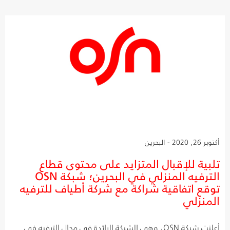
أكتوبر 26, 2020 - البحرين
تلبية للإقبال المتزايد على محتوى قطاع
الترفيه المنزلي في البحرين؛ شبكة OSN
توقع اتفاقية شراكة مع شركة أطياف للترفيه
المنزلي
أعلنت شبكة OSN، وهي الشبكة الرائدة في مجال الترفيه في