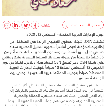
تحميل الملف الصحفي
شارك
دبي، الإمارات العربية المتحدة - أغسطس 12, 2020
كشفت OSN، شبكة المحتوى الترفيهي الرائدة في المنطقة، عن
إطلاق قناة مؤقتة لعرض أفلام أسطورة التمثيل المصرية سعاد
حسني خلال شهر أغسطس؛ وستقوم القناة ببث باقة تضم أكثر من
35 فيلماً كلاسيكياً من بطولة سندريلا السينما المصرية بشكل متتابع
على شبكة OSN وعبر تطبيق OSN للمشاهدة أونلاين، ابتداءً من يوم
الخميس 13 أغسطس الساعة 10 صباحاً بتوقيت الإمارات العربية
المتحدة/ 9 صباحاً بتوقيت المملكة العربية السعودية، وحتى يوم
الجمعة 4 سبتمبر.
وسيتسنى لعشاق النجمة سعاد حسني الاستمتاع بأكثر أفلامها
شعبيةً كل يوم لمدة ثلاثة أسابيع متتالية، لتعيدهم بالذكريات إلى
أيام الزمن الجميل؛ حيث تعد سعاد حسني، الممثلة والمطربة
المصرية المحبوبة، واحدة من أهم نجمات الحقبة الذهبية للسينما
العربية وأفلام الأبيض والأسود التي تألقت بأكثر من 80 فيلماً فيها