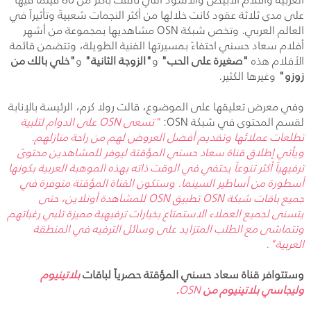
على مدى ثلاثة عقود كانت خلالها من أكثر النجمات شعبيةً وتأثيراً في
العالم العربي. وتخص شبكة
OSN
مشاهديها بمجموعة من أشهر
أفلام سعاد حسني احتفاءً بمسيرتها الفنية الطويلة، وتتضمن قائمة
الأفلام هذه
"صغيرة على الحب"
و
"الزوجة الثانية"
و
"خلي بالك من
زوزو"
وغيرها الكثير.
وفي معرض تعليقها على الموضوع، قالت رولا كرم، الرئيسة بالإنابة
لقسم المحتوى في شبكة
OSN
:
"تسعى
OSN
على الدوام لتلبية
تطلعات عملائها وتقديم أفضل العروض لهم من راحة منازلهم.
ويأتي إطلاق قناة سعاد حسني المؤقتة ليوفر للمشاهدين محتوىً
ترفيهياً أكثر تنوعاً يحتفي في الوقت ذاته بهذه الموهبة العربية بكونها
أسطورة من أساطير السينما. وستكون القناة المؤقتة متوفرة في
جميع باقات شبكة
OSN
تطبيق
OSN
للمشاهدة أونلاين
، حتى
يتسنى لجميع العملاء الاستمتاع بخيارات ترفيهية مميزة تلبي رغباتهم
وتتماشى مع الطلب المتزايد على وسائل الترفيه في المنطقة
العربية".
وستتوافر قناة سعاد حسني المؤقتة حصرياً لباقات
بلاتينيوم
وليجاسي بلاتينيوم من
OSN
.