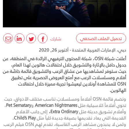
تحميل الملف الصحفي
شارك
دبي، الإمارات العربية المتحدة - أكتوبر 26, 2020
أعلنت شبكة OSN، شبكة المحتوى الترفيهي الرائدة في المنطقة، عن
جدول حافل بالإثارة والتشويق خلال احتفالات هالوين لهذا العام،
حيث ستوفر لمشاهديها من عشاق الرعب والتشويق قائمة خاصّة من
أفلام ومسلسلات الرعب مع أمتع العروض الحصرية على تطبيق
OSN للمشاهدة أونلاين ليعيشوا تجربة مميزة خلال احتفالات
الهالوين.
وتضم قائمة
OSN
أفلاماً ومسلسلاتٍ تناسب مختلف الأذواق، حيث
تحوي أفلاماً كلاسيكية مثل
American Nightmares
و
Pet Sematary
،
وأفلام تشويق حديثة مثل
Extra Ordinary
،
إلى جانب الأفلام
القديمة التي يعاد تقديمها بصيغة جديدة كلياً مثل
Child’s Play
.
ولمن لا يحبذون مشاهد الرعب القاسية، تقدم لهم
OSN
فيلم الرعب