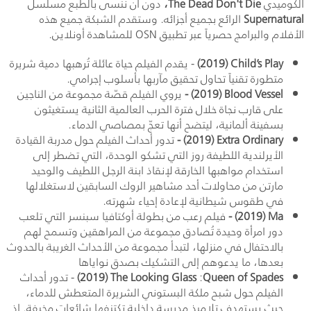
الكوميدي
The Dead Don't Die
،
دون أن ننسى بالطبع مسلسل
Supernatural
الرائع بجميع أجزائه. وستقدم الشبكة جميع هذه
الأفلام والبرامج حصرياً عبر تطبيق
OSN
للمشاهدة أونلاين.
Child’s Play
(2019)
- يقدم الفيلم حياة عائلة تُرهبها دمية شريرة
متطورة تقنياً تحاول تحقيق مآربها بأسلوب إجرامي.
Blood Vessel
(2019)
-
يروي الفيلم قصّة مجموعة من الناجين
على قارب نجاة خلال فترة الحرب العالمية الثانية يستغيثون
بسفينة ألمانية، ليتضح أنها تعجّ بمصاصي الدماء.
Extra Ordinary
(2019)
-
تدور أحداث الفيلم حول مدربة القيادة
الأيرلندية اللطيفة روز التي تشكو الوحدة، التي تضطر إلى
استخدام مواهبها الخارقة لإنقاذ ابنة الرجل اللطيف والوحيد
مارتن من محاولات أحد مشاهير الروك السابقين لاستغلالها
في طقوس شيطانية لإعادة إحياء شهرته.
Ma
(2019)
-
فيلم رعب من بطولة أوكتافيا سبنسر التي تلعب
دور امرأة وحيدة تُصادق مجموعة من المراهقين وتسمح لهم
بالاحتفال في منزلها، لتبدأ مجموعة من الأحداث الغريبة بالحدوث
بعدها، ما يدعوهم إلى التشكيك بصدق نواياها
Queen of Spades
:
The Looking Glass
(2019)
- تدور أحداث
الفيلم حول شبح ملكة البستوني الشريرة المتعطش للدماء،
حيث يستهدف تلاميذ مدرسة داخلية تكتنفها شائعات مخيفة. إذ