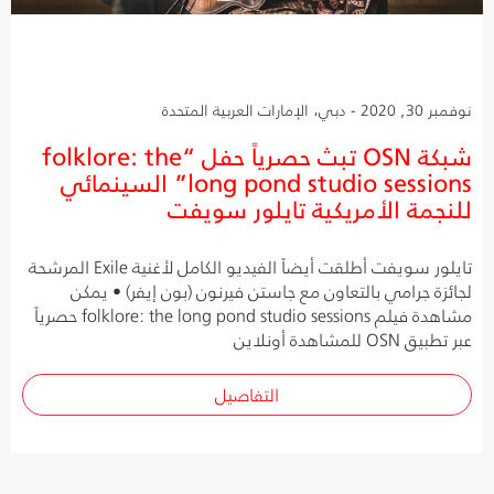
نوفمبر 30, 2020 - دبي، الإمارات العربية المتحدة
شبكة OSN تبث حصرياً حفل “folklore: the
long pond studio sessions” السينمائي
للنجمة الأمريكية تايلور سويفت
تايلور سويفت أطلقت أيضاً الفيديو الكامل لأغنية Exile المرشحة
لجائزة جرامي بالتعاون مع جاستن فيرنون (بون إيفر) • يمكن
مشاهدة فيلم folklore: the long pond studio sessions حصرياً
عبر تطبيق OSN للمشاهدة أونلاين
التفاصيل