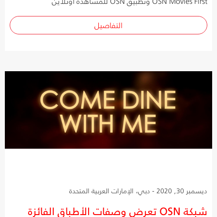
OSN Movies First وتطبيق OSN للمشاهدة أونلاين
التفاصيل
ديسمبر 30, 2020 - دبي، الإمارات العربية المتحدة
شبكة OSN تعرض وصفات الأطباق الفائزة