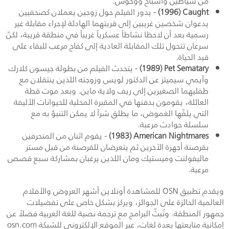
من شياطين وأشباح ووحوش.
Caught
(1996)
- يدور الفيلم حول زوجين يعملان كصحفيين
يدعوان شخصين غريبين إلى قريتهما الهادئة لإجراء مقابلة غير
رسمية بعد أن لاحظا نشاطاً عسكرياً غريباً في منطقة قريبة، لكنّ
سرعان تتحول تلك المقابلة العادية إلى كفاح مرعب للبقاء على
قيد الحياة.
Pet Sematary
(1989)
- يتحدث الفيلم من بطولة جيسون كلارك
وآيمي سيميتز عن الدكتور لويس وزوجته اللذين ينتقلان مع
طفليهما الصغيرين إلى ريف ولاية ماين. وبعد موت قطة
العائلة، يقومون بدفنها في المقبرة المحلية للحيوانات الأليفة
التي يلفّها الغموض، ما يطلق شراً لا يمكن التنبؤ به مع
سلسلة حوادث مرعبة.
American Nightmares
(1983)
- يقوم اثنان من المنحرفين
بقرصنة أجهزة الآخرين ثم يتعرضان للقرصنة من قبل مستر
ماليفولنت وميستيك ومان اللذين يرغبان بمشاركة سبع قصص
مرعبة.
ويقدم تطبيق
OSN
للمشاهدة أونلاين أشهر العروض والأفلام
العالمية الحائزة على الجوائز، ويركز بشكل خاص على تفضيلات
جمهور المنطقة. وتُبثّ البرامج مع ترجمة نصية للغة العربية فضلاً عن
إمكانية متابعتها بعدة لغات، عبر الموقع الإلكتروني للشبكة
osn.com