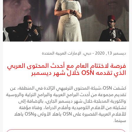
ديسمبر 13, 2020 - دبي، الإمارات العربية المتحدة
فرصة لاختتام العام مع أحدث المحتوى العربي
الذي تقدمه OSN خلال شهر ديسمبر
كشفت OSN،شبكة المحتوى الترفيهي الرّائدة في المنطقة، عن
تقديم مجموعة من أحدث البرامج العربية والبرامج التركية والروسية
والكورية المدبلجة خلال شهر ديسمبر الجاري، بالإضافة إلى
تشكيلة من الأفلام الكوميدية وأفلام الدراما، وقناة مؤقتة
للأفلام العربية القصيرة على OSN ياهلا الأولى وOSN ياهلا
سينما.