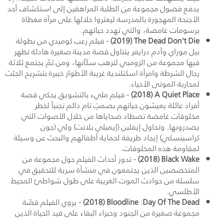
يدفع فضول مجموعة من الطلبة المراهقين إلى استكشاف أحد
الأجنحة المهجورة بالمدرسة ليعثروا خلالها على مرآة مغطاة
برسومات غامضة، والتي تهدد حياتهم.
The Dead Don't Die
(2019)
- فيلم رعب كوميدي من بطولة
بيل موراي وآدم درايفر يتناول قصة مدينة صغيرة هادئة تظهر
فيها مجموعة من الزومبي لترهب سكّانها، ومن ثمّ يجتمع ثلاثة
رجال الشرطة وامرأة اسكتلندية غريبة الأطوار خبيرة بتشريح الجثث
لمحاربة الموتى الأحياء.
A Quiet Place
(2018)
- فيلم مليء بالتشويق يحكي قصة
أفراد عائلة يعيشون حياتهم بصمتٍ تام دائم تجنباً لخطر
مخلوقات غامضة تصطاد ضحاياها من خلال اﻷصوات التي
يصدرونها. وتحاول إيفلين (إيميلي بلانت) ولي (جون
كراسينسكي) إيجاد طريقة لحماية أطفالهم والبحث عن وسيلة
لمقاومة هذه المخلوقات.
Black Wake
(2018)
- تدور أحداث الفيلم حول مجموعة من
المتخصصين الذين يجتمعون في منشأة سرية للتحقيق في
سلسلة من حوادث الموت الغريبة على طول شواطئ المحيط
الأطلسي.
Day Of The Dead
:
Bloodline
(2018)
- يروي الفيلم قصّة
مجموعة صغيرة من الجنود وخبراء البقاء على قيد الحياة الذين