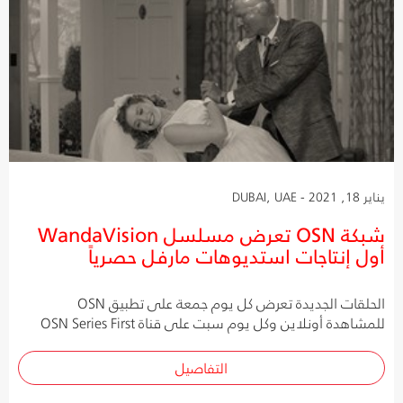
يناير 18, 2021 - DUBAI, UAE
شبكة OSN تعرض مسلسل WandaVision
أول إنتاجات استديوهات مارفل حصرياً
الحلقات الجديدة تعرض كل يوم جمعة على تطبيق OSN
للمشاهدة أونلاين وكل يوم سبت على قناة OSN Series First
التفاصيل