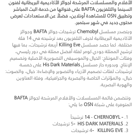
الأفلام والمسلسلات المرشحة لجوائز الأكاديمية البريطانية لفنون
السينما والتلفزيون BAFTA على قنواتها من خدمة البث المباشر
وتطبيق OSN للمشاهدة أونلاين، فضلاً عن الاستعدادات لعرض
محتوى جديد في شهر سبتمبر.
ويتصدر مسلسل
Chernobyl
ترشيحات جوائز
BAFTA
وجوائز
الأكاديمية البريطانية لحرف التلفزيون بعد ترشيحه في 14 فئة
مختلفة. كما حصد مسلسل
Killing Eve
أربعة ترشيحات، بما فيها
ترشيح الممثلة جودي كومر لفئة أفضل ممثلة في دور رئيسي،
وفئات المونتاج: الخيال والموسيقى التصويرية الأصلية وتصميم
الإنتاج. وبدوره حاز مسلسل
His Dark Materials
على خمسة
ترشيحات لفئات تصميم الأزياء والتصوير والإضاءة: خيال، والصوت:
خيال، والمؤثرات الخاصة والبصرية والجرافيكية، وفئة العناوين
والهوية البصرية.
وتتضمن قائمة المسلسلات والأفلام المرشحة لجوائز
BAFTA
المتوفرة على شبكة
OSN
ما يلي:
CHERNOBYL -
-
14
ترشيحاً
HIS DARK MATERIALS
-
5 ترشيحات
KILLING EVE
-
4 ترشيحات