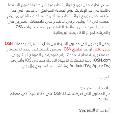
سيتم تنظيم حفل توزيع جوائز الأكاديمية البريطانية لفنون السينما
والتلفزيون عبر الإنترنت يوم الجمعة الموافق 31 يوليو، في حين
سيُعقد حفل توزيع جوائز الأكاديمية البريطانية لحرف التلفزيون يوم
الجمعة في 17 يوليو. يُرجى الاطلاع على ملاحظات المحررين في
الأسفل للتعرف على القائمة الكاملة من محتوى قنوات
OSN
والمرشح لجوائز الأكاديمية البريطانية.
يمكن الوصول إلى محتوى الشبكة من خلال الاشتراك بخدمات
OSN
على التلفاز
أو عبر
تطبيق
OSN
. ويمكن للمشتركين الجدد الاستمتاع
بخدمة تجريبية مجانية لمدة 7 أيام متوفرة عبر الموقع الإلكتروني
OSN.com
، وعبر تطبيقات الأجهزة العاملة بنظامي
iOS
وأندرويد،
و
Apple TV
و
Android TV
وشاشات سامسونج وإل جي.
-انتهى-
ملاحظات المحررين:
حاز المحتوى الذي تعرضه شبكة
OSN
على 38 ترشيحاً في معظم
الفئات:
أبرز جوائز التلفزيون: