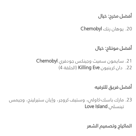
أفضل مخرج: خيال
يوهان رنك
Chernobyl
أفضل مونتاج: خيال
سايمون سميث وجينكس جودفري
Chernobyl
دان كرينيون
Killing Eve
(الحلقة 4)
أفضل فريق للترفيه
مارك باسك-كاولي، وستيف كروجر، وإيان ستيرلينج، وجيمس
تينسلي
Love Island
الماكياج وتصميم الشعر