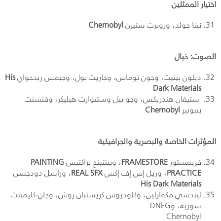
اختيار الممثلين
نينا جولد، وروبرت ستيرن
Chernobyl
الصوت: خيال
ديلون بينيت، وجون توماس، وجاريث بول، وجيمس ريدجواي
His
Dark Materials
ستيفان هندريكس، وجو بيل وستيوارت هيليكر، وفنسنت
بيبونير
Chernobyl
المؤثرات الخاصة والبصرية والجرافيكية
فريمستور
FRAMESTORE
، وبينتينج براكتيس
PAINTING
PRACTICE
، وريل إس إف إكس
REAL SFX
، وراسل دودجسن
His Dark Materials
ليندسي مكفارلين، وكلوديوس كريستيان روش، وجان-كليمينت
سوريه، وDNEG
Chernobyl