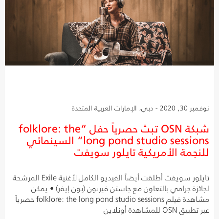
نوفمبر 30, 2020 - دبي، الإمارات العربية المتحدة
شبكة OSN تبث حصرياً حفل “folklore: the
long pond studio sessions” السينمائي
للنجمة الأمريكية تايلور سويفت
تايلور سويفت أطلقت أيضاً الفيديو الكامل لأغنية Exile المرشحة
لجائزة جرامي بالتعاون مع جاستن فيرنون (بون إيفر) • يمكن
مشاهدة فيلم folklore: the long pond studio sessions حصرياً
عبر تطبيق OSN للمشاهدة أونلاين