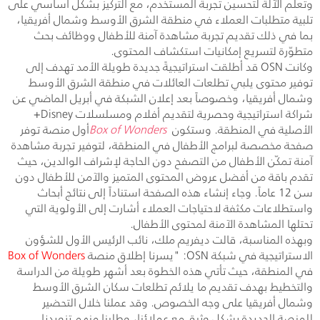
وتعلّم الآلة لتحسين تجربة المستخدم، مع التركيز بشكل أساسي على
تلبية متطلبات العملاء في منطقة الشرق الأوسط وشمال أفريقيا،
بما في ذلك تقديم تجربة مشاهدة آمنة للأطفال ووظائف بحث
متطوّرة لتسريع إمكانيات استكشاف المحتوى
.
وكانت
OSN
قد أطلقت استراتيجيةً جديدة طويلة الأمد تهدف إلى
توفير محتوى يلبي تطلعات العائلات في منطقة الشرق الأوسط
وشمال أفريقيا، وخصوصاً بعد إعلان الشبكة في أبريل الماضي عن
شراكة استراتيجية وحصرية لتقديم أفلام ومسلسلات
Disney
+
الأصلية في المنطقة. وستكون
Box of Wonders
أول منصة توفر
صفحة مخصصة لبرامج الأطفال في المنطقة، لتوفير تجربة مشاهدة
آمنة تمكّن الأطفال من التصفح دون الحاجة لإشراف الوالدين، حيث
تقدم باقة من أفضل عروض المحتوى المتميز والآمن للأطفال دون
سن 12 عاماً. وجاء إنشاء هذه الصفحة استناداً إلى نتائج أبحاث
واستطلاعات مكثفة لاحتياجات العملاء أشارت إلى الأولوية التي
تحتلها المشاهدة الآمنة لمحتوى الأطفال.
وبهذه المناسبة، قالت ديفريم ملك، نائب الرئيس الأول للشؤون
الاستراتيجية في شبكة
OSN
: "يسرنا إطلاق منصة
Box of Wonders
في المنطقة، حيث تأتي هذه الخطوة بعد أشهر طويلة من الدراسة
والتخطيط بهدف تقديم ما يلائم تطلعات سكان الشرق الأوسط
وشمال أفريقيا على وجه الخصوص. وقد عملنا خلال التحضير
للمنصة الجديدة بشكل وثيق مع عملائنا، وطلبنا منهم تزويدنا