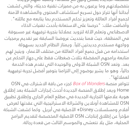
بتفضيلاتهم وما يرغبون به من مميزات تقنية حديثة، والتي كشفت
أبحاثنا أنها تتركز حول تسريع استكشاف المحتوى والمشاهدة الآمنة
لجميع أفراد العائلة وتعزيز تحكم المستخدم بما يتابعه مع عائلته".
وأضافت ملك: "حرصنا على الاستعانة بأحدث تقنيات الذكاء
الاصطناعي وتعلم الآلة لتزويد عملائنا بتجربة ترفيهية غير مسبوقة
في المنطقة، حيث قمنا بتحديث عروضنا السابقة عبر تقديم برمجيات
وواجهة مستخدم جديدتين كلياً. ويمتاز النظام الجديد بسهولة
استخدامه من قبل جميع أفراد العائلة من مختلف الأعمار، ويتيح لهم
متابعة برامجهم المفضلة بثلاث ضغطات فقط على جهاز التحكم عن
بعد. وتعد
OSN
الشبكة الأولى والوحيدة التي تقدم هذه الخدمة
حالياً، وهو ما يشير بوضوح إلى التزامنا بتوفير أفضل تجربة ترفيهية
لعملائها".
تتوافر منصة
Box of Wonders
كجزء من باقة الاشتراك في
OSN
Home
ويعد إطلاق المنصة الجديدة أحدث إنجازات الشبكة بعد إطلاق
هوية علامتها التجارية الجديدة في مطلع العام الجاري وإطلاق تطبيق
OSN
للمشاهدة أونلاين والشراكة الاستراتيجية التي عقدتها لعرض
أفلام ومسلسلات
Disney
+ الأصلية في أبريل. وكما كشفت الشبكة
مؤخراً عن إطلاق إنتاجات
OSN
الأصلية المخصصة لتقديم البرامج
المحلية، مثل يلا نتعشى والموسم الثالث من قعدة رجالة.