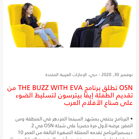
نوفمبر 30, 2020 - دبي، الإمارات العربية المتحدة
OSN تطلق برنامج THE BUZZ WITH EVA من
تقديم الطفلة إيفا بيترسون لتسليط الضوء
على صناع الأفلام العرب
• البرنامج يحتفي بمشهد السينما المزدهر في المنطقة ومن
المقرر عرضه لأول مرة حصرياً على شبكة OSN في 2
ديسمبرالبرنامج تقدمه الممثلة الصغيرة البالغة من العمر 10
سنوات إيفا بيترسون ويستضيف أشهر المخرجين الإماراتيين مثل