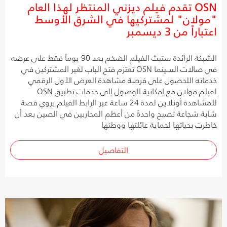
OSN تقدم فيلم ديزني المنتظر لهذا العام
"مولان" لمشتركيها في الشرق الأوسط
اعتباراً من 3 ديسمبر
الشبكة الرائدة ستبث الفيلم الضخم بعد 90 يوماً فقط على عرضه
في صالات السينما OSN تعتزم فتح الباب لغير المشتركين في
خدماته اللحصول على فرصة مشاهدة العرض الأول الرقمي
لفيلم مولان مع إمكانية الوصول إلى خدمات تطبيق OSN
للمشاهدة أونلاين لمدة 24 ساعة عبر الرابط الفيلم يروي قصة
شابة شجاعة تصبح واحدةً من أعظم المحاربين في الصين بعد أن
خاطرت بحياتها لحماية عائلتها ووطنها
التفاصيل