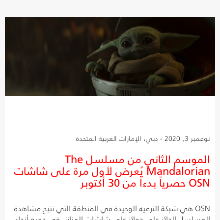
نوفمبر 3, 2020 - دبي، الإمارات العربية المتحدة
الموسم الثاني من مسلسل The
Mandalorian يُعرض لأول مرة على شاشات
OSN حصرياً بدءاً من 30 أكتوبر
OSN هي شبكة الترفيه الوحيدة في المنطقة التي تتيح مشاهدة
المسلسل الحائز على جوائز على شاشات المنازل في جميع أنحاء