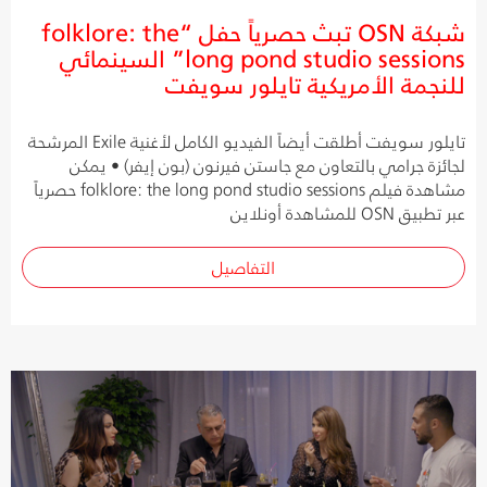
شبكة OSN تبث حصرياً حفل “folklore: the
long pond studio sessions” السينمائي
للنجمة الأمريكية تايلور سويفت
تايلور سويفت أطلقت أيضاً الفيديو الكامل لأغنية Exile المرشحة
لجائزة جرامي بالتعاون مع جاستن فيرنون (بون إيفر) • يمكن
مشاهدة فيلم folklore: the long pond studio sessions حصرياً
عبر تطبيق OSN للمشاهدة أونلاين
التفاصيل