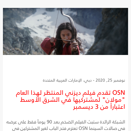
نوفمبر 25, 2020 - دبي، الإمارات العربية المتحدة
OSN تقدم فيلم ديزني المنتظر لهذا العام
"مولان" لمشتركيها في الشرق الأوسط
اعتباراً من 3 ديسمبر
الشبكة الرائدة ستبث الفيلم الضخم بعد 90 يوماً فقط على عرضه
في صالات السينما OSN تعتزم فتح الباب لغير المشتركين في