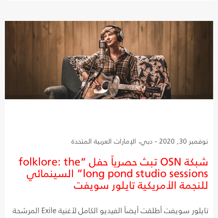
نوفمبر 30, 2020 - دبي، الإمارات العربية المتحدة
شبكة OSN تبث حصرياً حفل “folklore: the
long pond studio sessions” السينمائي
للنجمة الأمريكية تايلور سويفت
تايلور سويفت أطلقت أيضاً الفيديو الكامل لأغنية Exile المرشحة