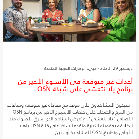
ديسمبر 29, 2020 - دبي، الإمارات العربية المتحدة
أحداث غير متوقعة في الأسبوع الأخير من
برنامج يلا نتعشى على شبكة OSN
: سيكون المشاهدون على موعد مع مفاجأة غير متوقعة وساعات
من المرح والضحك خلال حلقات الأسبوع الأخير من برنامج OSN
الأصلي "يلا نتعشى". ويُعرض البرنامج الذي سرق الأضواء منذ
انطلاقه بعفويته الكبيرة ونقده الساخر على قناة OSN ياهلا
الأولى وتطبيق OSN للمشاهدة أونلاين.