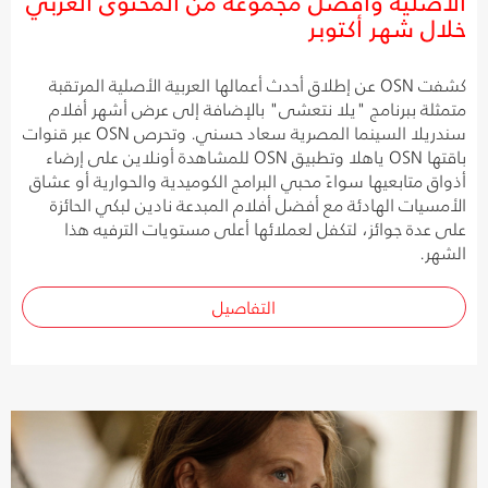
الأصلية وأفضل مجموعة من المحتوى العربي
خلال شهر أكتوبر
كشفت OSN عن إطلاق أحدث أعمالها العربية الأصلية المرتقبة
متمثلة ببرنامج "يلا نتعشى" بالإضافة إلى عرض أشهر أفلام
سندريلا السينما المصرية سعاد حسني. وتحرص OSN عبر قنوات
باقتها OSN ياهلا وتطبيق OSN للمشاهدة أونلاين على إرضاء
أذواق متابعيها سواءً محبي البرامج الكوميدية والحوارية أو عشاق
الأمسيات الهادئة مع أفضل أفلام المبدعة نادين لبكي الحائزة
على عدة جوائز، لتكفل لعملائها أعلى مستويات الترفيه هذا
الشهر.
التفاصيل