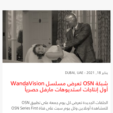
يناير 18, 2021 - DUBAI, UAE
شبكة OSN تعرض مسلسل WandaVision
أول إنتاجات استديوهات مارفل حصرياً
الحلقات الجديدة تعرض كل يوم جمعة على تطبيق OSN
للمشاهدة أونلاين وكل يوم سبت على قناة OSN Series First