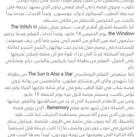
جلوب، ويروي قصة راعي البقر ليفتي براون الذي يشهد جريمة قتل
صديقه المقرّب السيناتور إدوارد جونسون، وتبدأ الأحداث عندما يبدأ
بالبحث عن المجرمين للانتقام من قاتلي صديقه.
أما بالنسبة لعشّاق أفلام الرعب، سيتم عرض فيلم
The Witch in
the Window
يوم الخميس 14 مايو، وتبدأ أحداث الفيلم عندما يحضِر
سايمون ابنه فين البالغ من العمر اثني عشر عاماً إلى ريف فيرمونت
للمساعدة في ترميم منزل قديم حيث يواجهان الشبح الشرير لمالكة
المزرعة السابقة ليديا التي تزداد قوةً مع كل عملية إصلاح يُجرونها
على المنزل. الفيلم من بطولة أريجا باريكيس وأليكس درابر وتشارلي
تاكر.
كما سيُعرض الفيلم الرومانسي
The Sun Is Also a Star
من بطولة
يارا شهيدي وآناي لي وتشارلز ميلتون، والمُقتبس عن رواية تروي
قصة شاب في كليّة الطب يقع في غرام شابة عاركتها الحياة ولم تعد
تؤمن بالحب، وسيتم عرضه لأول مرة يوم الجمعة 15 مايو.
ومن بين الأفلام الحصرية التي لا بُد من مشاهدتها والمُقرر عرضها
على الشبكة خلال شهر مايو فيلم
Rememory
، الذي يروي قصة
جوردون الذي يخترع آلة تسمح بمشاهدة الذكريات كما كانت عليه
بالضبط، إلا أنه يموت في مكتبه في ظروف غامضة. ويحاول سام
التحقيق في موت جوردون وكشف ما إذا كانت جريمة قتل مُستعيناً
بآلة الذاكرة التي يقترضها من زوجة جوردون، ليبدأ بعدها البحث في