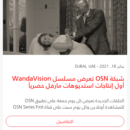
يناير 18, 2021 - DUBAI, UAE
شبكة OSN تعرض مسلسل WandaVision
أول إنتاجات استديوهات مارفل حصرياً
الحلقات الجديدة تعرض كل يوم جمعة على تطبيق OSN
للمشاهدة أونلاين وكل يوم سبت على قناة OSN Series First
التفاصيل