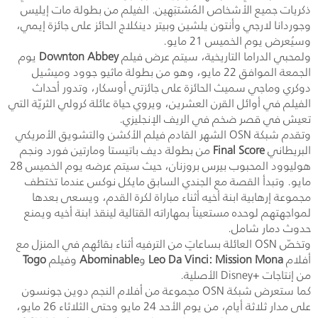
ذكريات جميع الأشخاص المُشتبَهين. الفيلم من بطولة مات إيليس
وجوردانا لارجي وأنتون يلشين وبيتر دينكلاج الحائز على جائزة إيمي،
وسيُعرض يوم الخميس 21 مايو.
ولمحبي الدراما التاريخية، سيتم عرض فيلم
Downton Abbey
يوم
الجمعة الموافق 22 مايو، وهو من بطولة ماثيو جوود وميشيل
دوكري وماجي سميث الحائزة على جائزتي أوسكار، وتدور أحداث
الفيلم في أوائل القرن العشرين، ويروي حياة عائلة كرولي الثريّة التي
تعيش في قصر ضخم في الريف الإنجليزي.
وتقدم شبكة
OSN
الشهر القادم فيلم الأكشن والتشويق الأمريكي
البريطاني
Final Score
من بطولة ديف باتيستا ومارتين فورد ونجم
هوليوود المحبوب بيرس بروزنان، حيث سيتم عرضه يوم الخميس 28
مايو. وتبدأ القصة مع الجندي السابق مايكل نوكس عندما تختطف
مجموعة إرهابية ابنة أخيه أثناء مباراة لكرة القدم، ويسعى بعدها
لمواجهتهم لوحده مستعيناً بمهاراته القتالية لينقذ ابنة أخيه ويمنع
حدوث دمار شامل.
وتخصّ
OSN
العائلة بساعاتٍ من الترفيه أثناء بقائهم في المنزل مع
أفلام
Leo Da Vinci: Mission Mona
و
Abominable
وفيلم
Togo
من إنتاجات
Disney+
الأصلية.
كما ستعرض شبكة
OSN
مجموعة من أفلام النجم دوين جونسون
على مدار ثلاثة أيام، من يوم الأحد 24 مايو وحتى الثلاثاء 26 مايو،