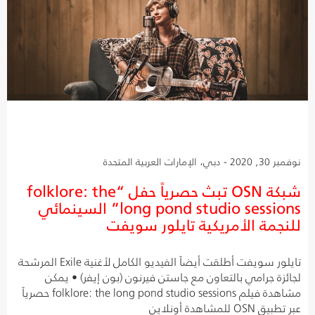
نوفمبر 30, 2020 - دبي، الإمارات العربية المتحدة
شبكة OSN تبث حصرياً حفل “folklore: the
long pond studio sessions” السينمائي
للنجمة الأمريكية تايلور سويفت
تايلور سويفت أطلقت أيضاً الفيديو الكامل لأغنية Exile المرشحة
لجائزة جرامي بالتعاون مع جاستن فيرنون (بون إيفر) • يمكن
مشاهدة فيلم folklore: the long pond studio sessions حصرياً
عبر تطبيق OSN للمشاهدة أونلاين