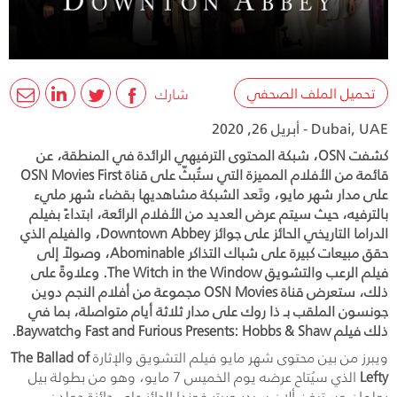
تحميل الملف الصحفي
شارك
Dubai, UAE - أبريل 26, 2020
كشفت OSN، شبكة المحتوى الترفيهي الرائدة في المنطقة، عن
قائمة من الأفلام المميزة التي ستُبثّ على قناة OSN Movies First
على مدار شهر مايو، وتَعد الشبكة مشاهديها بقضاء شهر مليء
بالترفيه، حيث سيتم عرض العديد من الأفلام الرائعة، ابتداءً بفيلم
الدراما التاريخي الحائز على جوائز Downtown Abbey، والفيلم الذي
حقق مبيعات كبيرة على شباك التذاكر Abominable، وصولاً إلى
فيلم الرعب والتشويق The Witch in the Window. وعلاوةً على
ذلك، ستعرض قناة OSN Movies مجموعة من أفلام النجم دوين
جونسون الملقب بـ ذا روك على مدار ثلاثة أيام متواصلة، بما في
ذلك فيلم Fast and Furious Presents: Hobbs & Shaw وBaywatch.
ويبرز من بين محتوى شهر مايو فيلم التشويق والإثارة
The Ballad of
Lefty
الذي سيُتاح عرضه يوم الخميس 7 مايو، وهو من بطولة بيل
بولمان وستيفن ألان سيدر وبيتر فوندا الحائز على جائزة جولدن