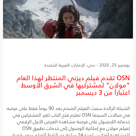
نوفمبر 25, 2020 - دبي، الإمارات العربية المتحدة
OSN تقدم فيلم ديزني المنتظر لهذا العام
"مولان" لمشتركيها في الشرق الأوسط
اعتباراً من 3 ديسمبر
الشبكة الرائدة ستبث الفيلم الضخم بعد 90 يوماً فقط على عرضه
في صالات السينما OSN تعتزم فتح الباب لغير المشتركين في
خدماته اللحصول على فرصة مشاهدة العرض الأول الرقمي
لفيلم مولان مع إمكانية الوصول إلى خدمات تطبيق OSN
للمشاهدة أونلاين لمدة 24 ساعة عبر الرابط الفيلم يروي قصة